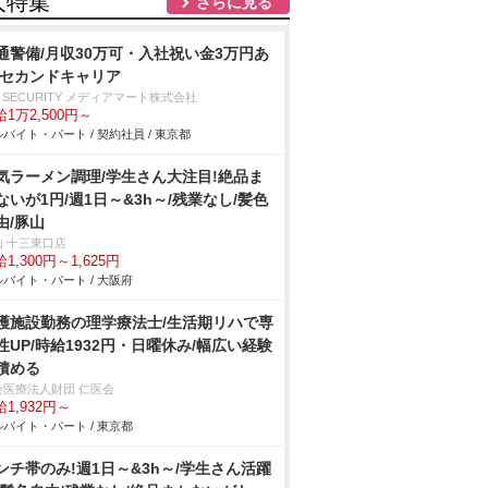
人特集
さらに見る
通警備/月収30万可・入社祝い金3万円あ
/セカンドキャリア
 SECURITY メディアマート株式会社
1万2,500円～
バイト・パート / 契約社員 / 東京都
気ラーメン調理/学生さん大注目!絶品ま
ないが1円/週1日～&3h～/残業なし/髪色
由/豚山
山 十三東口店
1,300円～1,625円
バイト・パート / 大阪府
護施設勤務の理学療法士/生活期リハで専
性UP/時給1932円・日曜休み/幅広い経験
積める
会医療法人財団 仁医会
1,932円～
バイト・パート / 東京都
ンチ帯のみ!週1日～&3h～/学生さん活躍