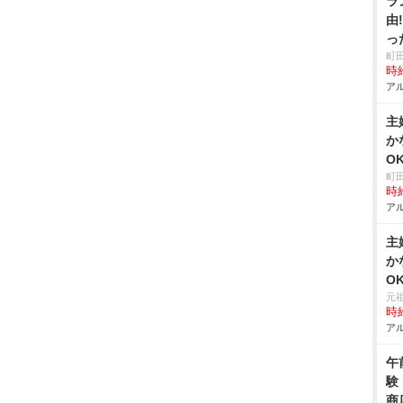
ラ
由
っ
町
時給
アル
主
か
O
町
時給
アル
主
か
O
元
時給
アル
午
験
商