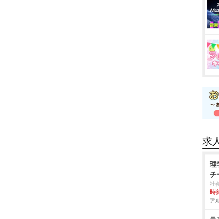
求
理
チ
社
時給
アル