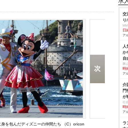
求
交
り
MM
日給
アル
人
か
自
豚
時給
アル
介
門
が
社
時給
アル
ラ
を包んだディズニーの仲間たち （C）oricon