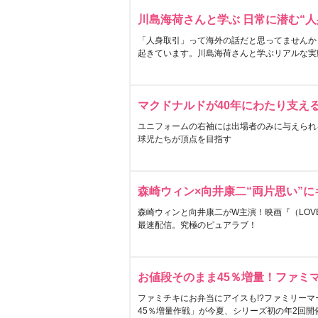
川島海荷さんと学ぶ 日常に潜む“人
「人身取引」って海外の話だと思ってませんか
起きています。川島海荷さんと学ぶリアルな実
マクドナルドが40年にわたり支え
ユニフォームの右袖には出場者のみに与えられ
球児たちが頂点を目指す
森崎ウィン×向井康二“両片思い”
森崎ウィンと向井康二がW主演！映画『（LOVE S
最速配信。究極のピュアラブ！
お値段そのまま45％増量！ファミ
ファミチキにお弁当にアイスも!?ファミリーマ
45％増量作戦」が今夏、シリーズ初の年2回開