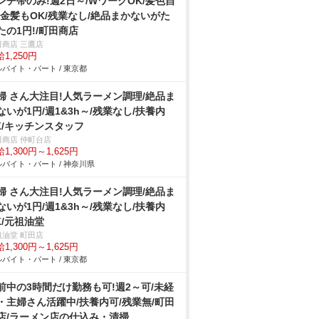
ンチ帯のみ!週2日～/WワークOK/髪色自
!金髪もOK/残業なし/絶品まかないがた
たの1円!/町田商店
田商店 三鷹店
1,250円
バイト・パート / 東京都
婦 さん大注目!人気ラーメン調理/絶品ま
ないが1円/週1&3h～/残業なし/扶養内
K/キッチンスタッフ
田商店 仲町台店
1,300円～1,625円
バイト・パート / 神奈川県
婦 さん大注目!人気ラーメン調理/絶品ま
ないが1円/週1&3h～/残業なし/扶養内
K/元祖油堂
祖油堂 町田店
1,300円～1,625円
バイト・パート / 東京都
前中の3時間だけ勤務も可!週2～可/未経
・主婦さん活躍中/扶養内可/残業無/町田
店/ラーメン店の仕込み・清掃