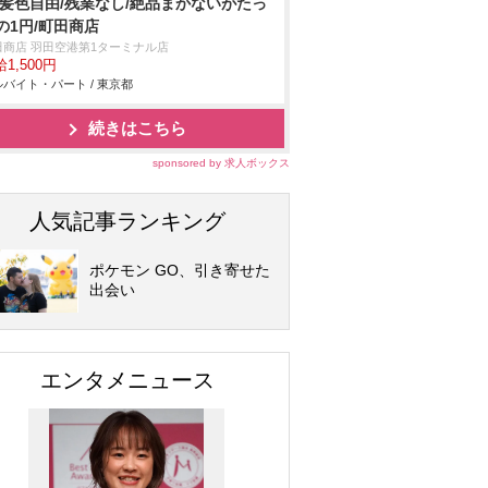
/髪色自由/残業なし/絶品まかないがたっ
の1円/町田商店
田商店 羽田空港第1ターミナル店
1,500円
バイト・パート / 東京都
続きはこちら
sponsored by 求人ボックス
人気記事ランキング
ポケモン GO、引き寄せた
出会い
エンタメニュース