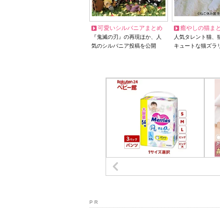
可愛いシルバニアまとめ
癒やしの猫ま
『鬼滅の刃』の再現ほか、人
人気タレント猫、
気のシルバニア投稿を公開
キュートな猫ズラ
P R