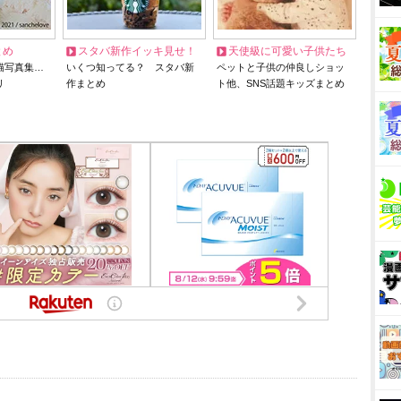
とめ
スタバ新作イッキ見せ！
天使級に可愛い子供たち
猫写真集…
いくつ知ってる？ スタバ新
ペットと子供の仲良しショッ
リ
作まとめ
ト他、SNS話題キッズまとめ