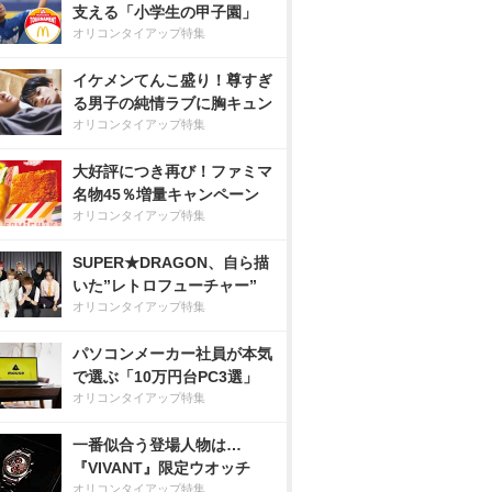
支える「小学生の甲子園」
オリコンタイアップ特集
イケメンてんこ盛り！尊すぎ
る男子の純情ラブに胸キュン
オリコンタイアップ特集
大好評につき再び！ファミマ
名物45％増量キャンペーン
オリコンタイアップ特集
SUPER★DRAGON、自ら描
いた”レトロフューチャー”
オリコンタイアップ特集
パソコンメーカー社員が本気
で選ぶ「10万円台PC3選」
オリコンタイアップ特集
一番似合う登場人物は…
『VIVANT』限定ウオッチ
オリコンタイアップ特集