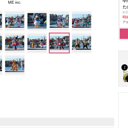
中
ME inc.
た
町
時給
アル