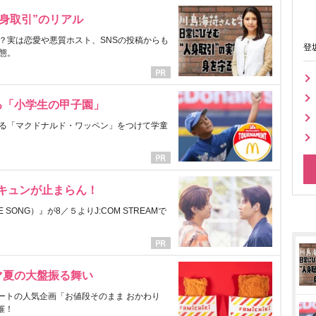
身取引”のリアル
？実は恋愛や悪質ホスト、SNSの投稿からも
登
態。
る「小学生の甲子園」
る「マクドナルド・ワッペン」をつけて学童
にキュンが止まらん！
ONG）』が8／５よりJ:COM STREAMで
マ夏の大盤振る舞い
ートの人気企画「お値段そのまま おかわり
催！