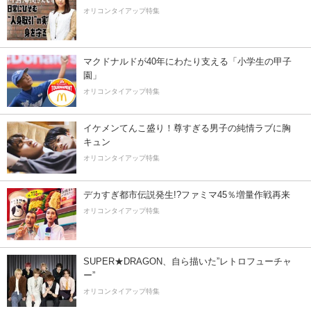
オリコンタイアップ特集
マクドナルドが40年にわたり支える「小学生の甲子
園」
オリコンタイアップ特集
イケメンてんこ盛り！尊すぎる男子の純情ラブに胸
キュン
オリコンタイアップ特集
デカすぎ都市伝説発生!?ファミマ45％増量作戦再来
オリコンタイアップ特集
SUPER★DRAGON、自ら描いた”レトロフューチャ
ー”
オリコンタイアップ特集