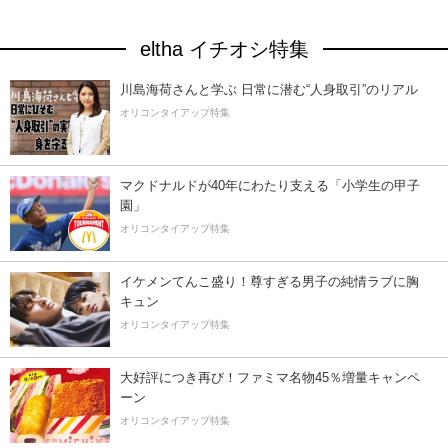
eltha イチオシ特集
川島海荷さんと学ぶ 日常に潜む“人身取引”のリアル
オリコンタイアップ特集
マクドナルドが40年にわたり支える「小学生の甲子
園」
オリコンタイアップ特集
イケメンてんこ盛り！尊すぎる男子の純情ラブに胸
キュン
オリコンタイアップ特集
大好評につき再び！ファミマ名物45％増量キャンペ
ーン
オリコンタイアップ特集