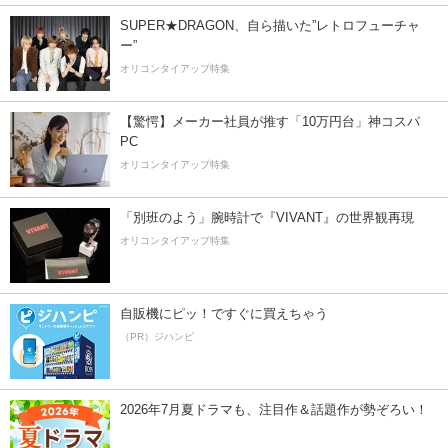
SUPER★DRAGON、自ら描いた”レトロフューチャ
ー”
オリコンタイアップ特集
【驚愕】メーカー社員が推す「10万円台」神コスパ
PC
オリコンタイアップ特集
「別班のよう」腕時計で『VIVANT』の世界観再現
オリコンタイアップ特集
自販機にピッ！ですぐに買えちゃう
（PR）ジハンピ
2026年7月夏ドラマも、注目作＆話題作が勢ぞろい！