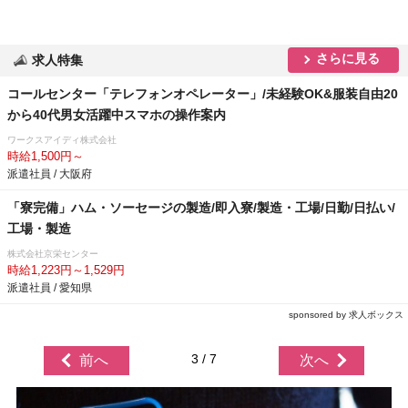
さらに見る
求人特集
コールセンター「テレフォンオペレーター」/未経験OK&服装自由20
から40代男女活躍中スマホの操作案内
ワークスアイディ株式会社
時給1,500円～
派遣社員 / 大阪府
「寮完備」ハム・ソーセージの製造/即入寮/製造・工場/日勤/日払い/
工場・製造
株式会社京栄センター
時給1,223円～1,529円
派遣社員 / 愛知県
sponsored by 求人ボックス
3 / 7
前へ
次へ