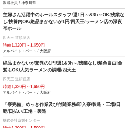
派遣社員 / 神奈川県
主婦さん活躍中のホールスタッフ!週1日～&3h～OK/残業な
し/扶養内OK/絶品まかないが1円/四天王/ラーメン店の深夜
帯ホール
四天王 道頓堀店
時給1,320円～1,650円
アルバイト・パート / 大阪府
絶品まかないが驚異の1円/週1&3h～/残業なし/髪色自由!金
髪もOK/人気ラーメンの調理/四天王
四天王 道頓堀店
時給1,320円～1,650円
アルバイト・パート / 大阪府
「寮完備」めっき作業及び付随業務/即入寮/製造・工場/日
勤/日払い/工場・製造
株式会社京栄センター
時給1,200円～1,500円