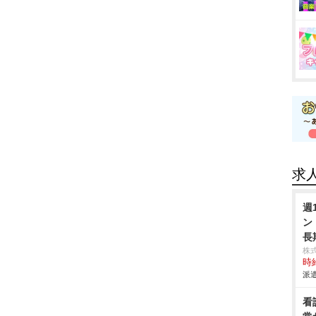
求
週
ン
長
株
時給
派遣
看