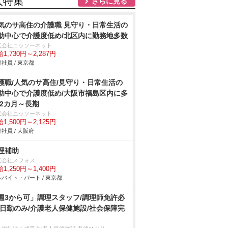
人特集
さらに見る
気のサ高住の介護職 見守り・日常生活の
助中心で介護度低め/北区内に勤務地多数
式会社ニッソーネット
1,730円～2,287円
社員 / 東京都
護職/人気のサ高住/見守り・日常生活の
助中心で介護度低め/大阪市福島区内に多
 2カ月～長期
式会社ニッソーネット
1,500円～2,125円
社員 / 大阪府
理補助
式会社メフォス
1,250円～1,400円
バイト・パート / 東京都
週3から可」調理スタッフ/調理師免許必
/日勤のみ/介護老人保健施設/社会保障完