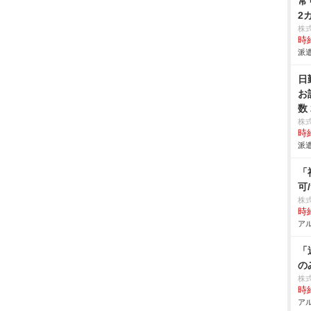
常
2
株
時給
派遣
日
お
数
株
時給
派遣
「
可
株
時給
アル
「
の
株
時給
アル