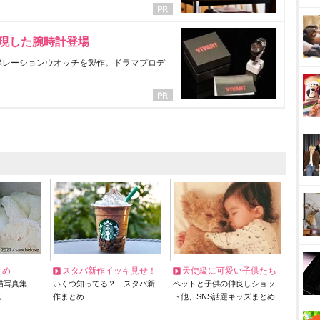
表現した腕時計登場
ラボレーションウオッチを製作。ドラマプロデ
とめ
スタバ新作イッキ見せ！
天使級に可愛い子供たち
猫写真集…
いくつ知ってる？ スタバ新
ペットと子供の仲良しショッ
リ
作まとめ
ト他、SNS話題キッズまとめ