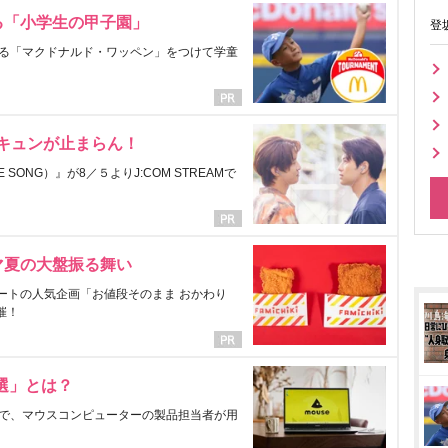
る「小学生の甲子園」
登
る「マクドナルド・ワッペン」をつけて学童
にキュンが止まらん！
ONG）』が8／５よりJ:COM STREAMで
マ夏の大盤振る舞い
ートの人気企画「お値段そのまま おかわり
催！
選」とは？
で、マウスコンピューターの製品担当者が用