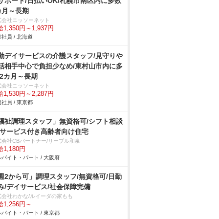
サポート/日払いOK/札幌市南区内に多数
カ月～長期
式会社ニッソーネット
1,350円～1,937円
社員 / 北海道
勤デイサービスの介護スタッフ/見守り
話相手中心で負担少なめ/東村山市内に多
 2カ月～長期
式会社ニッソーネット
1,530円～2,287円
社員 / 東京都
福祉調理スタッフ」無資格可/シフト相談
/サービス付き高齢者向け住宅
式会社CBパートナー/リーブル和泉
1,180円
バイト・パート / 大阪府
週2から可」調理スタッフ/無資格可/日勤
み/デイサービス/社会保障完備
式会社わかな/ルイーダの家もも
1,256円～
バイト・パート / 東京都