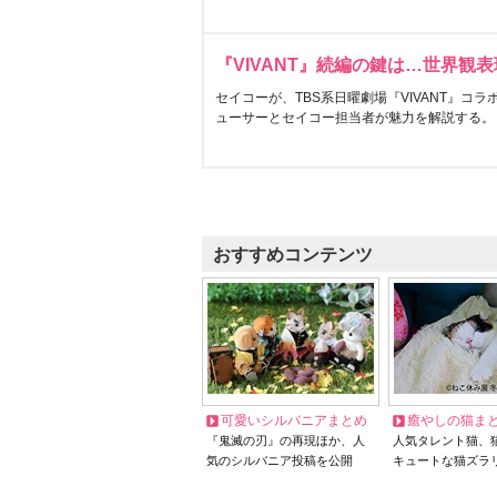
『VIVANT』続編の鍵は…世界観
セイコーが、TBS系日曜劇場『VIVANT』コ
ューサーとセイコー担当者が魅力を解説する。
おすすめコンテンツ
可愛いシルバニアまとめ
癒やしの猫ま
『鬼滅の刃』の再現ほか、人
人気タレント猫、
気のシルバニア投稿を公開
キュートな猫ズラ