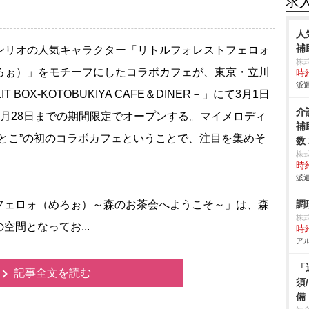
求
人
補
リオの人気キャラクター「リトルフォレストフェロォ
株
ろぉ）」をモチーフにしたコラボカフェが、東京・立川
時給
派遣
IT BOX-KOTOBUKIYA CAFE＆DINER－」にて3月1日
介
5月28日までの期間限定でオープンする。マイメロディ
補
はとこ”の初のコラボカフェということで、注目を集めそ
数
株
時給
派遣
ェロォ（めろぉ）～森のお茶会へようこそ～」は、森
調
株
間となってお...
時給
アル
「
記事全文を読む
須
備