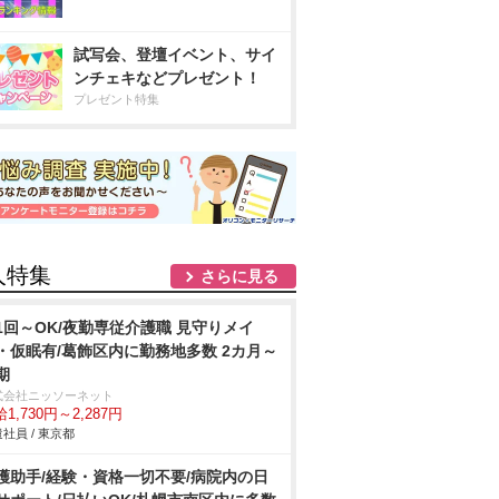
試写会、登壇イベント、サイ
ンチェキなどプレゼント！
プレゼント特集
人特集
さらに見る
1回～OK/夜勤専従介護職 見守りメイ
・仮眠有/葛飾区内に勤務地多数 2カ月～
期
式会社ニッソーネット
1,730円～2,287円
社員 / 東京都
護助手/経験・資格一切不要/病院内の日