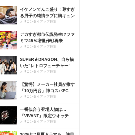
イケメンてんこ盛り！尊すぎ
る男子の純情ラブに胸キュン
オリコンタイアップ特集
デカすぎ都市伝説発生!?ファ
ミマ45％増量作戦再来
オリコンタイアップ特集
SUPER★DRAGON、自ら描
いた”レトロフューチャー”
オリコンタイアップ特集
【驚愕】メーカー社員が推す
「10万円台」神コスパPC
オリコンタイアップ特集
一番似合う登場人物は…
『VIVANT』限定ウオッチ
オリコンタイアップ特集
2026年7月夏ドラマも、注目