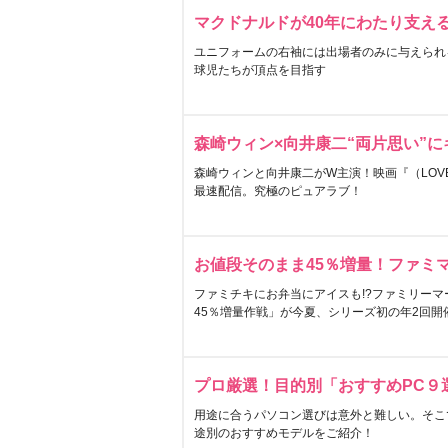
マクドナルドが40年にわたり支え
ユニフォームの右袖には出場者のみに与えられ
球児たちが頂点を目指す
森崎ウィン×向井康二“両片思い”
森崎ウィンと向井康二がW主演！映画『（LOVE S
最速配信。究極のピュアラブ！
お値段そのまま45％増量！ファミ
ファミチキにお弁当にアイスも!?ファミリーマ
45％増量作戦」が今夏、シリーズ初の年2回開
プロ厳選！目的別「おすすめPC９
用途に合うパソコン選びは意外と難しい。そこ
途別のおすすめモデルをご紹介！