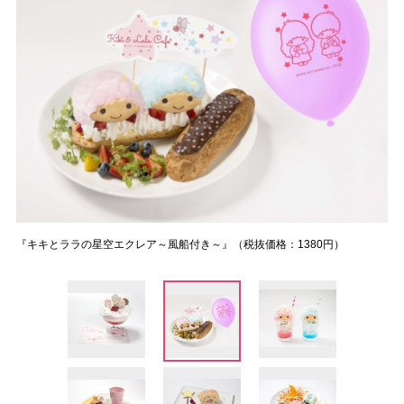
『キキとララの星空エクレア～風船付き～』（税抜価格：1380円）