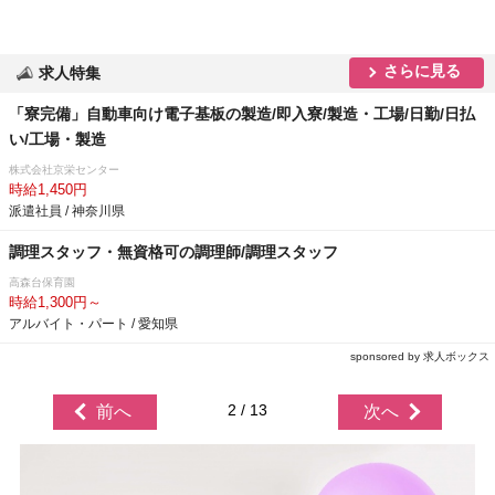
さらに見る
求人特集
「寮完備」自動車向け電子基板の製造/即入寮/製造・工場/日勤/日払
い/工場・製造
株式会社京栄センター
時給1,450円
派遣社員 / 神奈川県
調理スタッフ・無資格可の調理師/調理スタッフ
高森台保育園
時給1,300円～
アルバイト・パート / 愛知県
sponsored by 求人ボックス
2 / 13
前へ
次へ