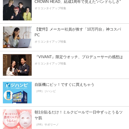
CROWN HEAD、結成1周年で見えた”バンドらしさ”
オリコンタイアップ特集
【驚愕】メーカー社員が推す「10万円台」神コスパ
PC
オリコンタイアップ特集
『VIVANT』限定ウオッチ、プロデューサーの感想は
オリコンタイアップ特集
自販機にピッ！ですぐに買えちゃう
（PR）ジハンピ
朝1分貼るだけ！ミルクピールで一日中ずっとうるツ
ヤ肌
（PR）サボリーノ