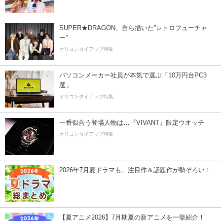
SUPER★DRAGON、自ら描いた”レトロフューチャ
ー”
オリコンタイアップ特集
パソコンメーカー社員が本気で選ぶ「10万円台PC3
選」
オリコンタイアップ特集
一番似合う登場人物は…『VIVANT』限定ウオッチ
オリコンタイアップ特集
2026年7月夏ドラマも、注目作＆話題作が勢ぞろい！
【夏アニメ2026】7月期夏の新アニメを一挙紹介！