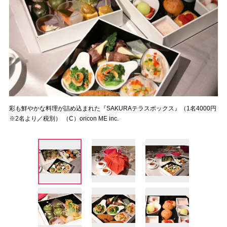
彩も鮮やかな料理が詰め込まれた『SAKURAテラスボックス』（1名4000円
※2名より／税別） （C）oricon ME inc.