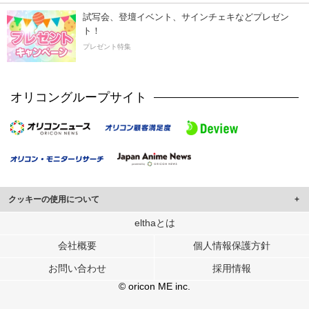
試写会、登壇イベント、サインチェキなどプレゼン
ト！
プレゼント特集
オリコングループサイト
クッキーの使用について
このサイトでは Cookie を使用して、ユーザーに合わせたコンテンツや広告の
elthaとは
表示、ソーシャル メディア機能の提供、広告の表示回数やクリック数の測定を
会社概要
個人情報保護方針
行っています。
また、ユーザーによるサイトの利用状況についても情報を収集し、ソーシャル
お問い合わせ
採用情報
メディアや広告配信、データ解析の各パートナーに提供しています。
各パートナーは、この情報とユーザーが各パートナーに提供した他の情報や、
© oricon ME inc.
ユーザーが各パートナーのサービスを使用したときに収集した他の情報を組み
合わせて使用することがあります。