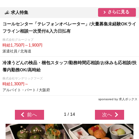
さらに見る
求人特集
コールセンター「テレフォンオペレーター」/大量募集未経験OKライ
フライン相談一次受付&入力日払有
株式会社グルージョブ
時給1,750円～1,900円
派遣社員 / 北海道
冷凍うどんの検品・梱包スタッフ/勤務時間応相談/お休みも応相談/扶
養内勤務OK/高時給
株式会社サンデリックフーズ
時給1,300円～
アルバイト・パート / 大阪府
sponsored by 求人ボックス
1 / 14
前へ
次へ