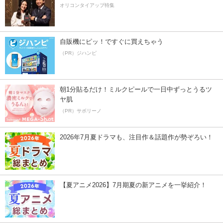
オリコンタイアップ特集
自販機にピッ！ですぐに買えちゃう
（PR）ジハンピ
朝1分貼るだけ！ミルクピールで一日中ずっとうるツ
ヤ肌
（PR）サボリーノ
2026年7月夏ドラマも、注目作＆話題作が勢ぞろい！
【夏アニメ2026】7月期夏の新アニメを一挙紹介！