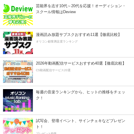
芸能界を志す10代～20代を応援！オーディション・
スクール情報はDeview
漫画読み放題サブスクおすすめ11選【徹底比較】
オリコン顧客満足度ランキング
2026年動画配信サービスおすすめ40選【徹底比較】
CS動画配信サービス20選
毎週の音楽ランキングから、ヒットの推移をチェッ
ク！
試写会、登壇イベント、サインチェキなどプレゼン
ト！
プレゼント特集