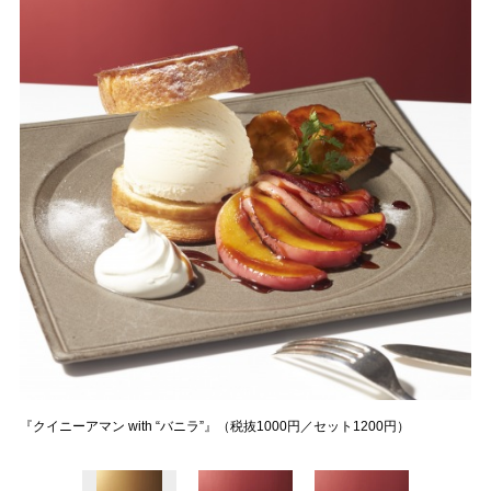
『クイニーアマン with “バニラ”』（税抜1000円／セット1200円）