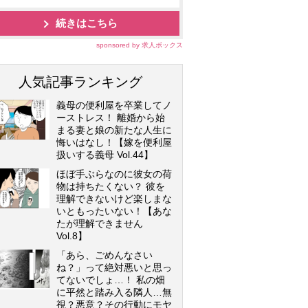
続きはこちら
sponsored by 求人ボックス
人気記事ランキング
義母の便利屋を卒業してノ
ーストレス！ 離婚から始
まる妻と娘の新たな人生に
悔いはなし！【嫁を便利屋
扱いする義母 Vol.44】
ほぼ手ぶらなのに彼女の荷
物は持ちたくない？ 彼を
理解できないけど楽しまな
いともったいない！【あな
たが理解できません
Vol.8】
「あら、ごめんなさい
ね？」って絶対悪いと思っ
てないでしょ…！ 私の畑
に平然と踏み入る隣人…無
視？悪意？その行動にモヤ