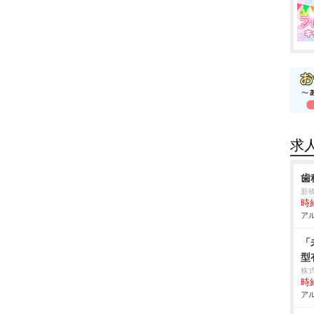
求
歯
新
時給
アル
「
型
株
時給
アル