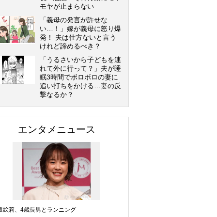
モヤが止まらない
「義母の発言が許せな
い…！」嫁が義母に怒り爆
発！ 夫は仕方ないと言う
けれど諦めるべき？
「うるさいから子どもを連
れて外に行って？」夫が睡
眠3時間でボロボロの妻に
追い打ちをかける…妻の反
撃なるか？
エンタメニュース
坂絵莉、4歳長男とランニング