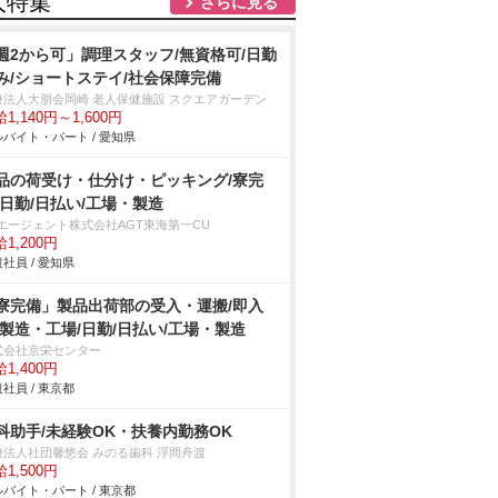
人特集
さらに見る
週2から可」調理スタッフ/無資格可/日勤
み/ショートステイ/社会保障完備
療法人大朋会岡崎 老人保健施設 スクエアガーデン
1,140円～1,600円
バイト・パート / 愛知県
品の荷受け・仕分け・ピッキング/寮完
/日勤/日払い/工場・製造
Tエージェント株式会社AGT東海第一CU
1,200円
社員 / 愛知県
寮完備」製品出荷部の受入・運搬/即入
/製造・工場/日勤/日払い/工場・製造
式会社京栄センター
1,400円
社員 / 東京都
科助手/未経験OK・扶養内勤務OK
療法人社団馨悠会 みのる歯科 浮間舟渡
1,500円
バイト・パート / 東京都