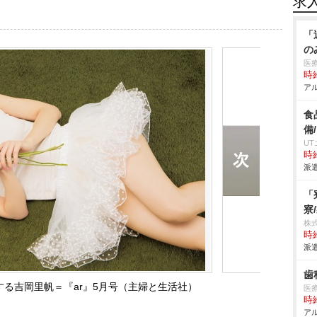
求
「
の
医
時給
アル
食
備
U
時給
派遣
「
寮
株
時給
派遣
歯
る吉岡里帆＝『ar』5月号（主婦と生活社）
医
時給
アル