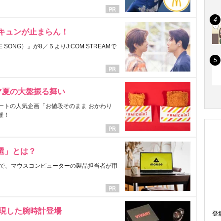
にキュンが止まらん！
ONG）』が8／５よりJ:COM STREAMで
マ夏の大盤振る舞い
ートの人気企画「お値段そのまま おかわり
催！
選」とは？
で、マウスコンピューターの製品担当者が用
表現した腕時計登場
登