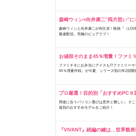
森崎ウィン×向井康二“両片思い”
森崎ウィンと向井康二がW主演！映画『（LOVE S
最速配信。究極のピュアラブ！
お値段そのまま45％増量！ファミ
ファミチキにお弁当にアイスも!?ファミリーマ
45％増量作戦」が今夏、シリーズ初の年2回開
プロ厳選！目的別「おすすめPC９
用途に合うパソコン選びは意外と難しい。そこ
途別のおすすめモデルをご紹介！
『VIVANT』続編の鍵は…世界観