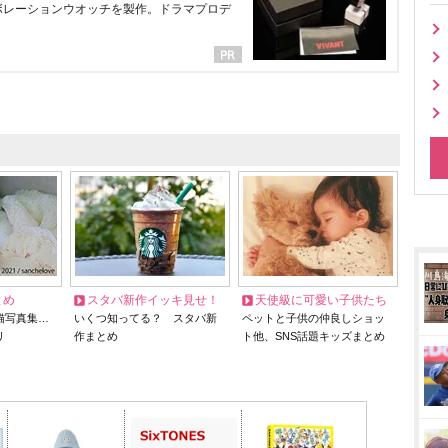
ラボレーションウオッチを製作。ドラマプロデ
とめ
スタバ新作イッキ見せ！
天使級に可愛い子供たち
猫写真集…
いくつ知ってる？ スタバ新
ペットと子供の仲良しショッ
リ
作まとめ
ト他、SNS話題キッズまとめ