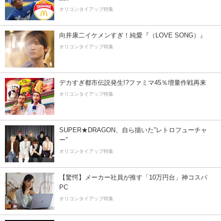
オリコンタイアップ特集
向井康二イケメンすぎ！純愛『（LOVE SONG）』
オリコンタイアップ特集
デカすぎ都市伝説発生!?ファミマ45％増量作戦再来
オリコンタイアップ特集
SUPER★DRAGON、自ら描いた”レトロフューチャ
ー”
オリコンタイアップ特集
【驚愕】メーカー社員が推す「10万円台」神コスパ
PC
オリコンタイアップ特集