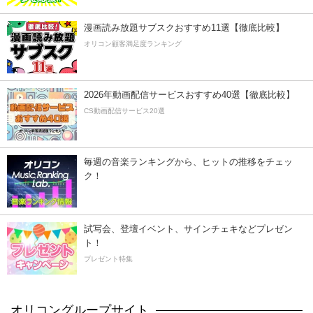
漫画読み放題サブスクおすすめ11選【徹底比較】
オリコン顧客満足度ランキング
2026年動画配信サービスおすすめ40選【徹底比較】
CS動画配信サービス20選
毎週の音楽ランキングから、ヒットの推移をチェッ
ク！
試写会、登壇イベント、サインチェキなどプレゼン
ト！
プレゼント特集
オリコングループサイト