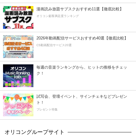
漫画読み放題サブスクおすすめ11選【徹底比較】
オリコン顧客満足度ランキング
2026年動画配信サービスおすすめ40選【徹底比較】
CS動画配信サービス20選
毎週の音楽ランキングから、ヒットの推移をチェッ
ク！
試写会、登壇イベント、サインチェキなどプレゼン
ト！
プレゼント特集
オリコングループサイト