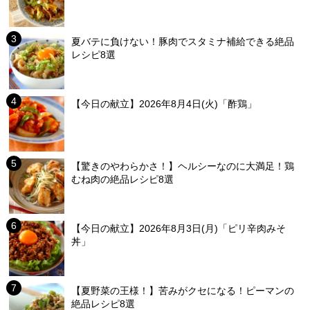
夏バテに負けない！豚肉でスタミナ補給できる絶品
レシピ8選
【今日の献立】2026年8月4日(火)「酢鶏」
【驚きのやわらかさ！】ヘルシーなのに大満足！鶏
むね肉の絶品レシピ8選
【今日の献立】2026年8月3日(月)「ピリ辛肉みそ
丼」
【夏野菜の王様！】苦みがクセになる！ピーマンの
絶品レシピ8選