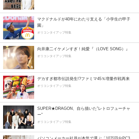
マクドナルドが40年にわたり支える「小学生の甲子
園」
オリコンタイアップ特集
向井康二イケメンすぎ！純愛『（LOVE SONG）』
オリコンタイアップ特集
デカすぎ都市伝説発生!?ファミマ45％増量作戦再来
オリコンタイアップ特集
SUPER★DRAGON、自ら描いた”レトロフューチャ
ー”
オリコンタイアップ特集
パソコンメーカー社員が本気で選ぶ「10万円台PC3