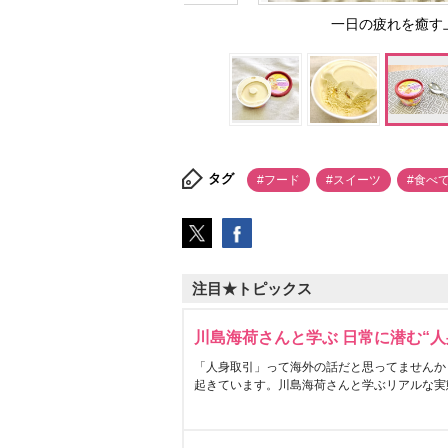
一日の疲れを癒す上質な
タグ
#フード
#スイーツ
#食べ
注目★トピックス
川島海荷さんと学ぶ 日常に潜む“人
「人身取引」って海外の話だと思ってませんか
起きています。川島海荷さんと学ぶリアルな実