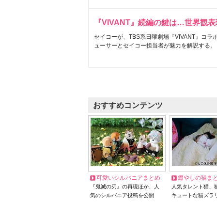
『VIVANT』続編の鍵は…世界観
セイコーが、TBS系日曜劇場『VIVANT』コ
ューサーとセイコー担当者が魅力を解説する。
おすすめコンテンツ
可愛いシルバニアまとめ
癒やしの猫ま
『鬼滅の刃』の再現ほか、人
人気タレント猫、
気のシルバニア投稿を公開
キュートな猫ズラ