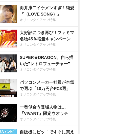
向井康二イケメンすぎ！純愛
『（LOVE SONG）』
オリコンタイアップ特集
大好評につき再び！ファミマ
名物45％増量キャンペーン
オリコンタイアップ特集
SUPER★DRAGON、自ら描
いた”レトロフューチャー”
オリコンタイアップ特集
パソコンメーカー社員が本気
で選ぶ「10万円台PC3選」
オリコンタイアップ特集
一番似合う登場人物は…
『VIVANT』限定ウオッチ
オリコンタイアップ特集
自販機にピッ！ですぐに買え