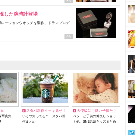
表現した腕時計登場
ラボレーションウオッチを製作。ドラマプロデ
とめ
スタバ新作イッキ見せ！
天使級に可愛い子供たち
猫写真集…
いくつ知ってる？ スタバ新
ペットと子供の仲良しショッ
リ
作まとめ
ト他、SNS話題キッズまとめ