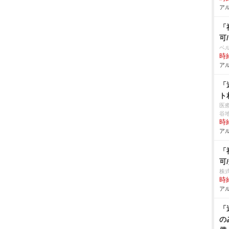
アル
「
可
ベ
時給
アル
「
ト
医
谷
時給
アル
「
可
株
時給
アル
「
の