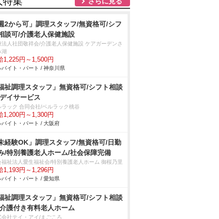
人特集
さらに見る
週2から可」調理スタッフ/無資格可/シフ
相談可/介護老人保健施設
療法人社団敬祥会/介護老人保健施設 ケアガーデンさ
み湖
1,225円～1,500円
バイト・パート / 神奈川県
福祉調理スタッフ」無資格可/シフト相談
/デイサービス
ルラック 合同会社/ベルラック桃谷
1,200円～1,300円
バイト・パート / 大阪府
未経験OK」調理スタッフ/無資格可/日勤
み/特別養護老人ホーム/社会保障完備
会福祉法人愛生福祉会/特別養護老人ホーム 御桜乃里
1,193円～1,296円
バイト・パート / 愛知県
福祉調理スタッフ」無資格可/シフト相談
/介護付き有料老人ホーム
式会社テイ・アイ/まごころ