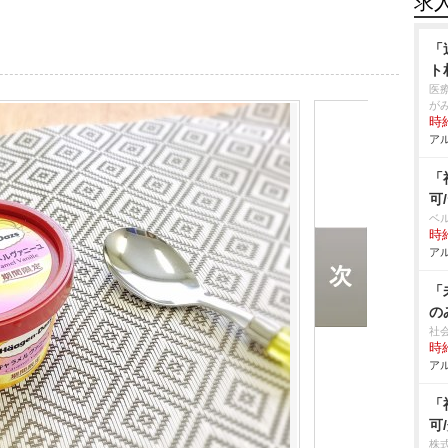
求
「
ト
医
が
時給
アル
「
可
ベ
時給
アル
「
の
社
時給
アル
「
可
株