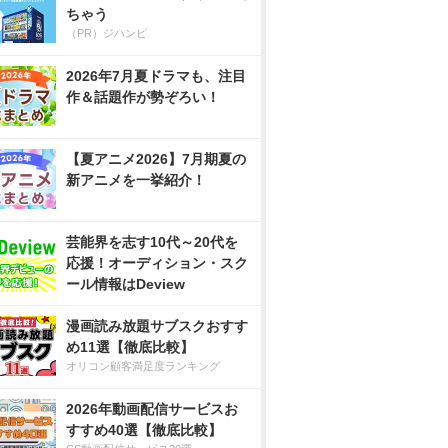
ちゃう
（PR）ジハンピ
2026年7月夏ドラマも、注目
作＆話題作が勢ぞろい！
【夏アニメ2026】7月期夏の
新アニメを一挙紹介！
芸能界を志す10代～20代を
応援！オーディション・スク
ール情報はDeview
漫画読み放題サブスクおすす
め11選【徹底比較】
オリコン顧客満足度ランキング
2026年動画配信サービスお
すすめ40選【徹底比較】