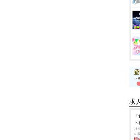
求
「
ト
社
の
時給