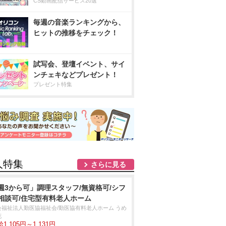
CS動画配信サービス20選
毎週の音楽ランキングから、
ヒットの推移をチェック！
試写会、登壇イベント、サイ
ンチェキなどプレゼント！
プレゼント特集
人特集
さらに見る
週3から可」調理スタッフ/無資格可/シフ
相談可/住宅型有料老人ホーム
会福祉法人勤医協福祉会/勤医協有料老人ホーム うめ
花
1,105円～1,131円