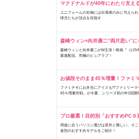
マクドナルドが40年にわたり支え
ユニフォームの右袖には出場者のみに与えられ
球児たちが頂点を目指す
森崎ウィン×向井康二“両片思い”
森崎ウィンと向井康二がW主演！映画『（LOVE S
最速配信。究極のピュアラブ！
お値段そのまま45％増量！ファミ
ファミチキにお弁当にアイスも!?ファミリーマ
45％増量作戦」が今夏、シリーズ初の年2回開
プロ厳選！目的別「おすすめPC９
用途に合うパソコン選びは意外と難しい。そこ
途別のおすすめモデルをご紹介！