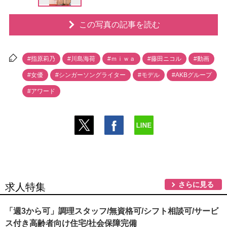
この写真の記事を読む
#指原莉乃
#川島海荷
#ｍｉｗａ
#藤田ニコル
#動画
#女優
#シンガーソングライター
#モデル
#AKBグループ
#アワード
さらに見る
求人特集
「週3から可」調理スタッフ/無資格可/シフト相談可/サービ
ス付き高齢者向け住宅/社会保障完備