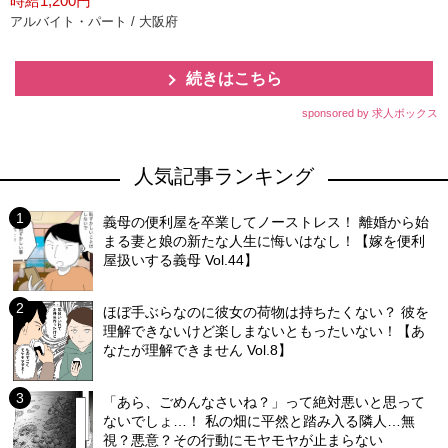
時給1,200円
アルバイト・パート / 大阪府
続きはこちら
sponsored by 求人ボックス
人気記事ランキング
義母の便利屋を卒業してノーストレス！ 離婚から始
まる妻と娘の新たな人生に悔いはなし！【嫁を便利
屋扱いする義母 Vol.44】
ほぼ手ぶらなのに彼女の荷物は持ちたくない？ 彼を
理解できないけど楽しまないともったいない！【あ
なたが理解できません Vol.8】
「あら、ごめんなさいね？」って絶対悪いと思って
ないでしょ…！ 私の畑に平然と踏み入る隣人…無
視？悪意？その行動にモヤモヤが止まらない