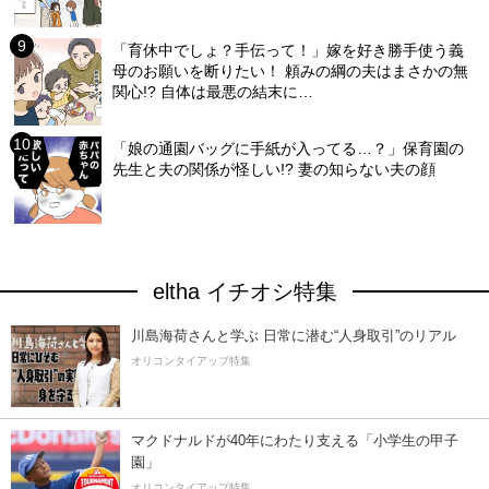
「育休中でしょ？手伝って！」嫁を好き勝手使う義
母のお願いを断りたい！ 頼みの綱の夫はまさかの無
関心!? 自体は最悪の結末に…
「娘の通園バッグに手紙が入ってる…？」保育園の
先生と夫の関係が怪しい!? 妻の知らない夫の顔
eltha イチオシ特集
川島海荷さんと学ぶ 日常に潜む“人身取引”のリアル
オリコンタイアップ特集
マクドナルドが40年にわたり支える「小学生の甲子
園」
オリコンタイアップ特集