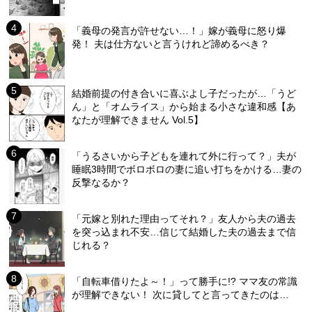
「義母の発言が許せない…！」嫁が義母に怒り爆
発！ 夫は仕方ないと言うけれど諦めるべき？
結婚前提の付き合いに喜ぶよし子だったが…「うど
ん」と「オムライス」から始まる小さな違和感【あ
なたが理解できません Vol.5】
「うるさいから子どもを連れて外に行って？」夫が
睡眠3時間でボロボロの妻に追い打ちをかける…妻の
反撃なるか？
「元嫁と別れた理由ってそれ？」友人から夫の過去
を突っ込まれ不安…信じて結婚した夫の過去まで信
じれる？
「自転車借りたよ～！」って勝手に!? ママ友の常識
が理解できない！ 次に貸してと言ってきたのは…