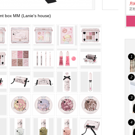
月
正社
nt box MM (Lanie's house)