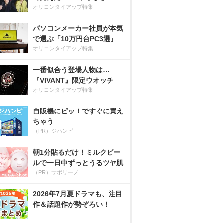
オリコンタイアップ特集
パソコンメーカー社員が本気
で選ぶ「10万円台PC3選」
オリコンタイアップ特集
一番似合う登場人物は…
『VIVANT』限定ウオッチ
オリコンタイアップ特集
自販機にピッ！ですぐに買え
ちゃう
（PR）ジハンピ
朝1分貼るだけ！ミルクピー
ルで一日中ずっとうるツヤ肌
（PR）サボリーノ
2026年7月夏ドラマも、注目
作＆話題作が勢ぞろい！