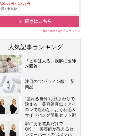
給25万円～32万円
員 / 東京都
続きはこちら
sponsored by 求人ボックス
人気記事ランキング
「ピルは太る」誤解に医師
が回答
注目の“アゼライン酸”、新
商品
“盛れる自分”は顔まわりで
決まる 美容師直伝！アイ
ロンで迷わないおくれ毛＆
サイドバング簡単セット術
家にある道具だけで
OK！ 美容師が教えるセ
ンターパートの”ふんわり