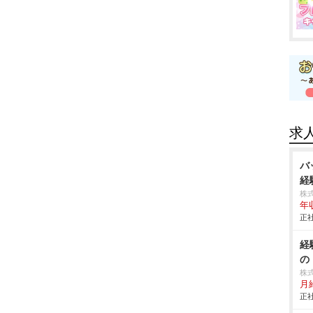
求
バ
経
株
年
正社
経
の
株
月給
正社