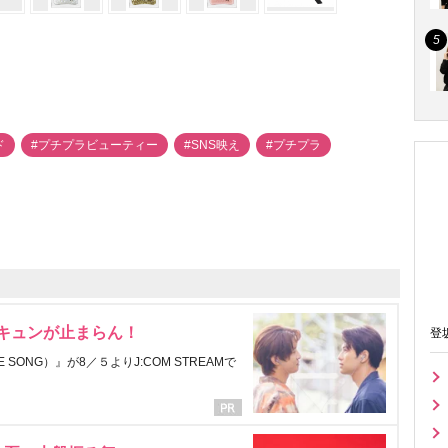
ド
#プチプラビューティー
#SNS映え
#プチプラ
にキュンが止まらん！
登
ONG）』が8／５よりJ:COM STREAMで