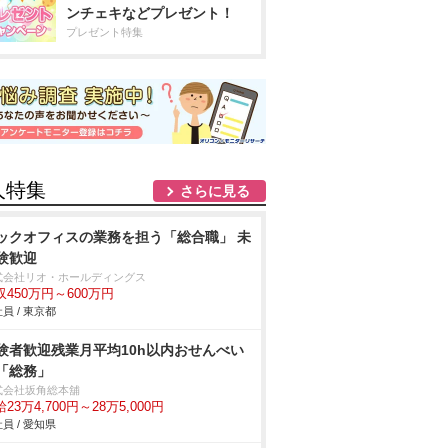
ンチェキなどプレゼント！
プレゼント特集
人特集
さらに見る
ックオフィスの業務を担う「総合職」 未
験歓迎
式会社リオ・ホールディングス
収450万円～600万円
員 / 東京都
験者歓迎残業月平均10h以内おせんべい
「総務」
式会社坂角総本舖
23万4,700円～28万5,000円
員 / 愛知県