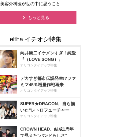
美容外科医が世の中に思うこと
もっと見る
向井康二イケメンすぎ！純愛
『（LOVE SONG）』
オリコンタイアップ特集
デカすぎ都市伝説発生!?ファ
ミマ45％増量作戦再来
オリコンタイアップ特集
SUPER★DRAGON、自ら描
いた”レトロフューチャー”
オリコンタイアップ特集
CROWN HEAD、結成1周年
で見えた”バンドらしさ”