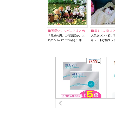
可愛いシルバニアまとめ
癒やしの猫ま
『鬼滅の刃』の再現ほか、人
人気タレント猫、
気のシルバニア投稿を公開
キュートな猫ズラ