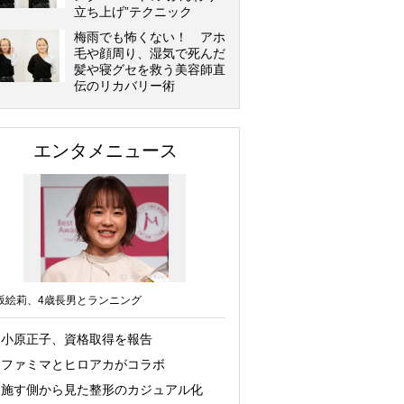
立ち上げ”テクニック
梅雨でも怖くない！ アホ
毛や顔周り、湿気で死んだ
髪や寝グセを救う美容師直
伝のリカバリー術
エンタメニュース
坂絵莉、4歳長男とランニング
小原正子、資格取得を報告
ファミマとヒロアカがコラボ
施す側から見た整形のカジュアル化