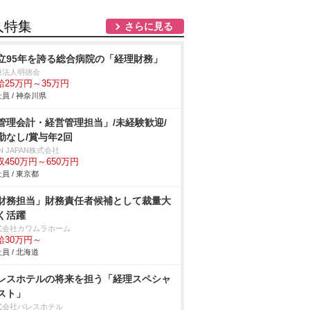
人特集
さらに見る
立95年を誇る総合病院の「経理財務」
療法人明徳会
給25万円～35万円
員 / 神奈川県
管理会計・経営管理担当」/未経験歓迎/
勤なし/賞与年2回
N JAPAN株式会社
収450万円～650万円
員 / 東京都
財務担当」財務責任者候補として裁量大
く活躍
式会社カワムラホーム
給30万円～
員 / 北海道
レスホテルの将来を担う「経理スペシャ
スト」
式会社パレスホテル