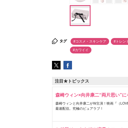
タグ
#コスメ・スキンケア
#トレン
#カワイイ
注目★トピックス
森崎ウィン×向井康二“両片思い”
森崎ウィンと向井康二がW主演！映画『（LOVE S
最速配信。究極のピュアラブ！