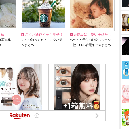
とめ
スタバ新作イッキ見せ！
天使級に可愛い子供たち
猫写真集…
いくつ知ってる？ スタバ新
ペットと子供の仲良しショッ
リ
作まとめ
ト他、SNS話題キッズまとめ