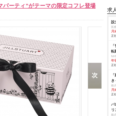
パジャマパーティ”がテーマの限定コフレ登場
求
設
医
月
正社
「
転
NH
年
正社
「
き
株
月
正社
パ
リ
株