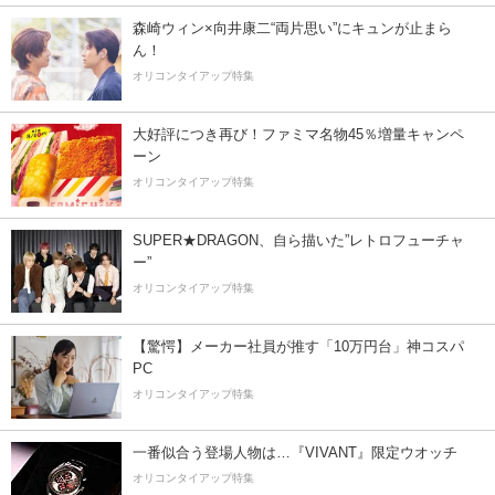
森崎ウィン×向井康二“両片思い”にキュンが止まら
ん！
オリコンタイアップ特集
大好評につき再び！ファミマ名物45％増量キャンペ
ーン
オリコンタイアップ特集
SUPER★DRAGON、自ら描いた”レトロフューチャ
ー”
オリコンタイアップ特集
【驚愕】メーカー社員が推す「10万円台」神コスパ
PC
オリコンタイアップ特集
一番似合う登場人物は…『VIVANT』限定ウオッチ
オリコンタイアップ特集