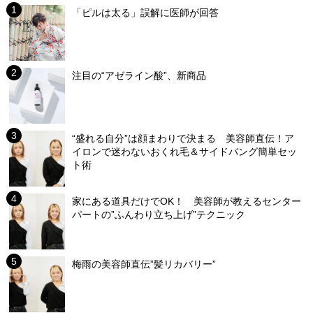
「ピルは太る」誤解に医師が回答
注目の“アゼライン酸”、新商品
“盛れる自分”は顔まわりで決まる 美容師直伝！ア
イロンで迷わないおくれ毛＆サイドバング簡単セッ
ト術
家にある道具だけでOK！ 美容師が教えるセンター
パートの”ふんわり立ち上げ”テクニック
梅雨の美容師直伝”髪リカバリー”