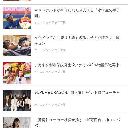
マクドナルドが40年にわたり支える「小学生の甲子
園」
オリコンタイアップ特集
イケメンてんこ盛り！尊すぎる男子の純情ラブに胸
キュン
オリコンタイアップ特集
デカすぎ都市伝説発生!?ファミマ45％増量作戦再来
オリコンタイアップ特集
SUPER★DRAGON、自ら描いた”レトロフューチャ
ー”
オリコンタイアップ特集
【驚愕】メーカー社員が推す「10万円台」神コスパ
PC