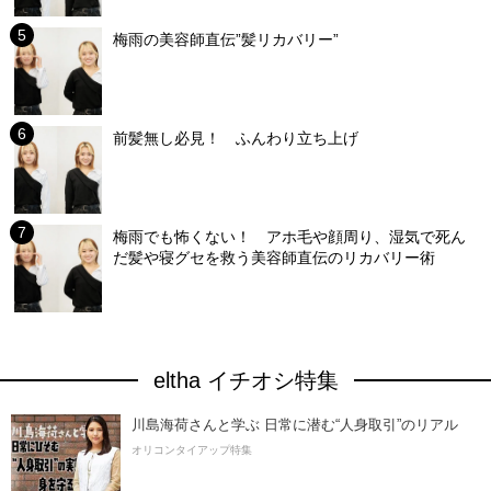
梅雨の美容師直伝”髪リカバリー”
前髪無し必見！ ふんわり立ち上げ
梅雨でも怖くない！ アホ毛や顔周り、湿気で死ん
だ髪や寝グセを救う美容師直伝のリカバリー術
eltha イチオシ特集
川島海荷さんと学ぶ 日常に潜む“人身取引”のリアル
オリコンタイアップ特集