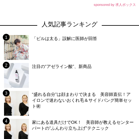
sponsored by 求人ボックス
人気記事ランキング
「ピルは太る」誤解に医師が回答
注目の“アゼライン酸”、新商品
“盛れる自分”は顔まわりで決まる 美容師直伝！ア
イロンで迷わないおくれ毛＆サイドバング簡単セッ
ト術
家にある道具だけでOK！ 美容師が教えるセンター
パートの”ふんわり立ち上げ”テクニック