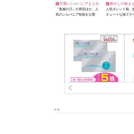
可愛いシルバニアまとめ
癒やしの猫ま
『鬼滅の刃』の再現ほか、人
人気タレント猫、
気のシルバニア投稿を公開
キュートな猫ズラ
P R