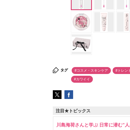
タグ
#コスメ・スキンケア
#トレン
#カワイイ
注目★トピックス
川島海荷さんと学ぶ 日常に潜む“人