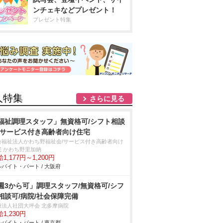
ンチェキなどプレゼント！
プレゼント特集
人特集
さらに見る
福祉調理スタッフ」無資格可/シフト相談
/サービス付き高齢者向け住宅
会福祉法人かわち野福祉会/サービス付き高齢者向け
宅 かわち野里加納
1,177円～1,200円
バイト・パート / 大阪府
週3から可」調理スタッフ/無資格可/シフ
相談可/病院/社会保障完備
療法人社団大坪会 北多摩病院
1,230円
バイト・パート / 東京都