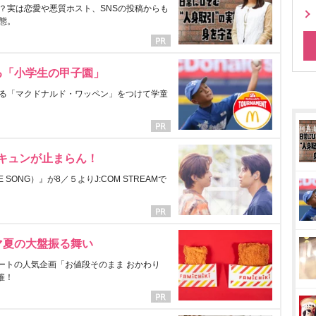
？実は恋愛や悪質ホスト、SNSの投稿からも
態。
る「小学生の甲子園」
る「マクドナルド・ワッペン」をつけて学童
にキュンが止まらん！
ONG）』が8／５よりJ:COM STREAMで
マ夏の大盤振る舞い
ートの人気企画「お値段そのまま おかわり
催！