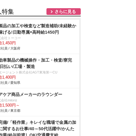
人特集
さらに見る
製品の加工や検査など製造補助/未経験か
稼げる!日勤専属×高時給1450円
式会社トーコー
1,450円
社員 / 大阪府
動車製品の機械操作・加工・検査/寮完
/日払い/工場・製造
Tエージェント株式会社AGT東海第一CU
1,400円
社員 / 愛知県
アケア商品メーカーのラウンダー
会社mitoriz
1,500円～
社員 / 東京都
完備/「軽作業」キレイな職場で金属の加
に関するお仕事/40～50代活躍中/かんた
作業/給与前渡しOK/交通費支給