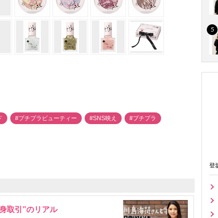
ド
#プチプラビューティー
#SNS映え
#プチプラ
登
身取引”のリアル