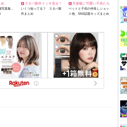
とめ
スタバ新作イッキ見せ！
天使級に可愛い子供たち
猫写真集…
いくつ知ってる？ スタバ新
ペットと子供の仲良しショッ
リ
作まとめ
ト他、SNS話題キッズまとめ