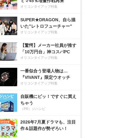
ミマ45％増量作戦再来
オリコンタイアップ特集
SUPER★DRAGON、自ら描
いた”レトロフューチャー”
オリコンタイアップ特集
【驚愕】メーカー社員が推す
「10万円台」神コスパPC
オリコンタイアップ特集
一番似合う登場人物は…
『VIVANT』限定ウオッチ
オリコンタイアップ特集
自販機にピッ！ですぐに買え
ちゃう
（PR）ジハンピ
2026年7月夏ドラマも、注目
作＆話題作が勢ぞろい！