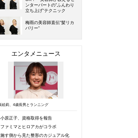
ンターパートの”ふんわり
立ち上げ”テクニック
梅雨の美容師直伝”髪リカ
バリー”
エンタメニュース
坂絵莉、4歳長男とランニング
小原正子、資格取得を報告
ファミマとヒロアカがコラボ
施す側から見た整形のカジュアル化