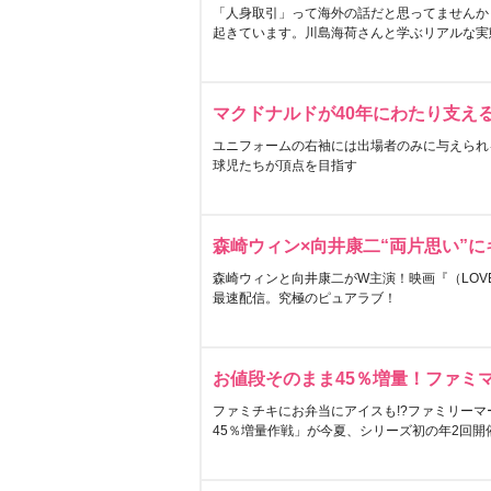
「人身取引」って海外の話だと思ってませんか
起きています。川島海荷さんと学ぶリアルな実
マクドナルドが40年にわたり支え
ユニフォームの右袖には出場者のみに与えられ
球児たちが頂点を目指す
森崎ウィン×向井康二“両片思い”
森崎ウィンと向井康二がW主演！映画『（LOVE S
最速配信。究極のピュアラブ！
お値段そのまま45％増量！ファミ
ファミチキにお弁当にアイスも!?ファミリーマ
45％増量作戦」が今夏、シリーズ初の年2回開