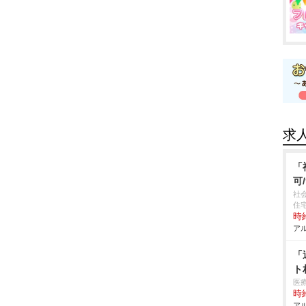
求
「
可
社
住
時給
アル
「
ト
医
時給
アル