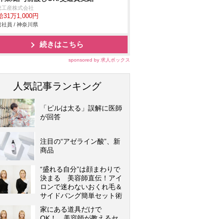
総工産株式会社
31万1,000円
社員 / 神奈川県
続きはこちら
sponsored by 求人ボックス
人気記事ランキング
「ピルは太る」誤解に医師
が回答
注目の“アゼライン酸”、新
商品
“盛れる自分”は顔まわりで
決まる 美容師直伝！アイ
ロンで迷わないおくれ毛＆
サイドバング簡単セット術
家にある道具だけで
OK！ 美容師が教えるセ