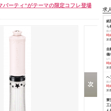
パジャマパーティ”がテーマの限定コフレ登場
求
紙
ら
株
時給
派遣
自
備
U
時給
派遣
ヘ
株式
時給
派遣
寮
工
ん