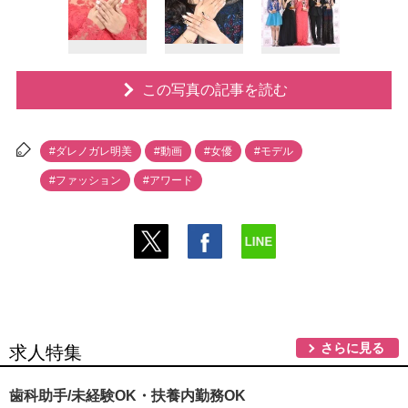
この写真の記事を読む
#ダレノガレ明美
#動画
#女優
#モデル
#ファッション
#アワード
さらに見る
求人特集
歯科助手/未経験OK・扶養内勤務OK