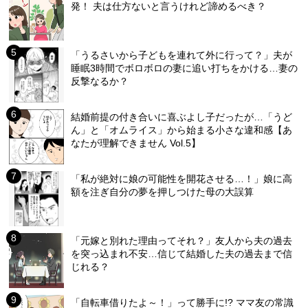
発！ 夫は仕方ないと言うけれど諦めるべき？
「うるさいから子どもを連れて外に行って？」夫が
睡眠3時間でボロボロの妻に追い打ちをかける…妻の
反撃なるか？
結婚前提の付き合いに喜ぶよし子だったが…「うど
ん」と「オムライス」から始まる小さな違和感【あ
なたが理解できません Vol.5】
「私が絶対に娘の可能性を開花させる…！」娘に高
額を注ぎ自分の夢を押しつけた母の大誤算
「元嫁と別れた理由ってそれ？」友人から夫の過去
を突っ込まれ不安…信じて結婚した夫の過去まで信
じれる？
「自転車借りたよ～！」って勝手に!? ママ友の常識