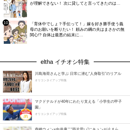
が理解できない！ 次に貸してと言ってきたのは…
「育休中でしょ？手伝って！」嫁を好き勝手使う義
母のお願いを断りたい！ 頼みの綱の夫はまさかの無
関心!? 自体は最悪の結末に…
eltha イチオシ特集
川島海荷さんと学ぶ 日常に潜む“人身取引”のリアル
オリコンタイアップ特集
マクドナルドが40年にわたり支える「小学生の甲子
園」
オリコンタイアップ特集
森崎ウィン×向井康二“両片思い”にキュンが止まら