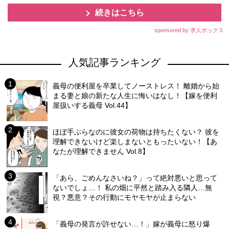
続きはこちら
sponsored by 求人ボックス
人気記事ランキング
義母の便利屋を卒業してノーストレス！ 離婚から始
まる妻と娘の新たな人生に悔いはなし！【嫁を便利
屋扱いする義母 Vol.44】
ほぼ手ぶらなのに彼女の荷物は持ちたくない？ 彼を
理解できないけど楽しまないともったいない！【あ
なたが理解できません Vol.8】
「あら、ごめんなさいね？」って絶対悪いと思って
ないでしょ…！ 私の畑に平然と踏み入る隣人…無
視？悪意？その行動にモヤモヤが止まらない
「義母の発言が許せない…！」嫁が義母に怒り爆