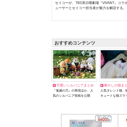
セイコーが、TBS系日曜劇場『VIVANT』コ
ューサーとセイコー担当者が魅力を解説する。
おすすめコンテンツ
可愛いシルバニアまとめ
癒やしの猫ま
『鬼滅の刃』の再現ほか、人
人気タレント猫、
気のシルバニア投稿を公開
キュートな猫ズラ