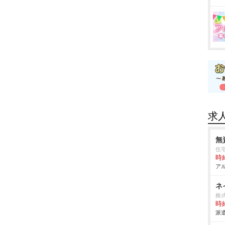
求
無
住
時給
アル
ネ
株式
時給
派遣