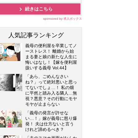
続きはこちら
sponsored by 求人ボックス
人気記事ランキング
義母の便利屋を卒業してノ
ーストレス！ 離婚から始
まる妻と娘の新たな人生に
悔いはなし！【嫁を便利屋
扱いする義母 Vol.44】
「あら、ごめんなさい
ね？」って絶対悪いと思っ
てないでしょ…！ 私の畑
に平然と踏み入る隣人…無
視？悪意？その行動にモヤ
モヤが止まらない
「義母の発言が許せな
い…！」嫁が義母に怒り爆
発！ 夫は仕方ないと言う
けれど諦めるべき？