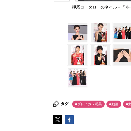
押尾コータローのネイル＝『ネイルク
タグ
#ダレノガレ明美
#動画
#