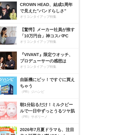
CROWN HEAD、結成1周年
で見えた”バンドらしさ”
オリコンタイアップ特集
【驚愕】メーカー社員が推す
「10万円台」神コスパPC
オリコンタイアップ特集
『VIVANT』限定ウオッチ、
プロデューサーの感想は
オリコンタイアップ特集
自販機にピッ！ですぐに買え
ちゃう
（PR）ジハンピ
朝1分貼るだけ！ミルクピー
ルで一日中ずっとうるツヤ肌
（PR）サボリーノ
2026年7月夏ドラマも、注目