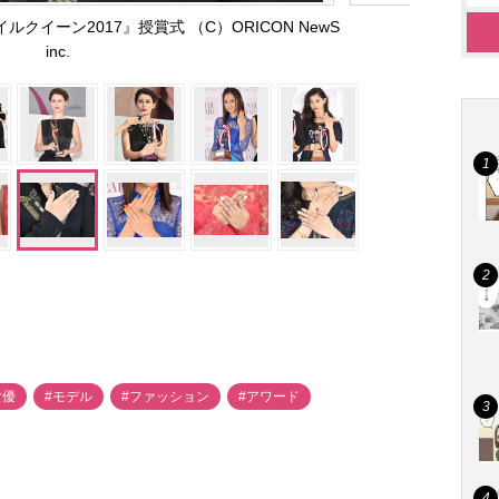
イーン2017』授賞式 （C）ORICON NewS
inc.
女優
#モデル
#ファッション
#アワード