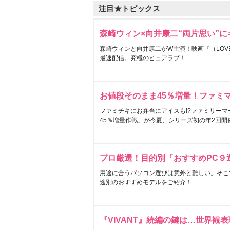
注目★トピックス
森崎ウィン×向井康二“両片思い”
森崎ウィンと向井康二がW主演！映画『（LOVE S
最速配信。究極のピュアラブ！
お値段そのまま45％増量！ファミ
ファミチキにお弁当にアイスも!?ファミリーマ
45％増量作戦」が今夏、シリーズ初の年2回開
プロ厳選！目的別「おすすめPC９
用途に合うパソコン選びは意外と難しい。そこ
途別のおすすめモデルをご紹介！
『VIVANT』続編の鍵は…世界観