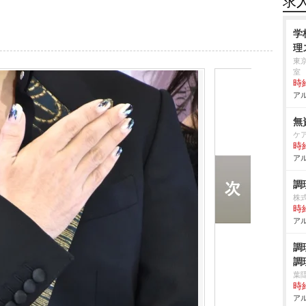
求
学
理
東
室
時給
アル
無
ケ
時給
アル
調
株
時給
アル
調
調
葉
時給
アル