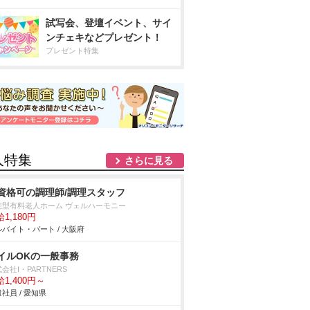
試写会、登壇イベント、サイ
ンチェキなどプレゼント！
プレゼント特集
人特集
さらに見る
資格可の調理師/調理スタッフ
宅型有料老人ホーム ヴェルハーモニー
1,180円
バイト・パート / 大阪府
イルOKの一般事務
会社I・PARTNERS
1,400円～
社員 / 愛知県