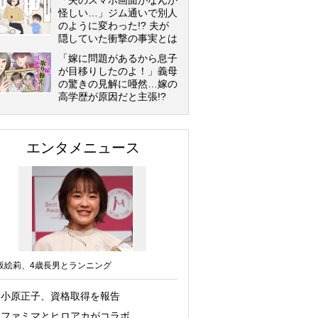
「夫のスマホ画面がなんか
怪しい…」ジム通いで別人
のように変わった!? 夫が
隠していた衝撃の事実とは
「嫁に問題があるから息子
が目移りしたのよ！」義母
の驚きの見解に唖然…嫁の
高学歴が原因だと主張!?
エンタメニュース
坂絵莉、4歳長男とランニング
小原正子、資格取得を報告
ファミマとヒロアカがコラボ