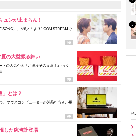
にキュンが止まらん！
ONG）』が8／５よりJ:COM STREAMで
マ夏の大盤振る舞い
ートの人気企画「お値段そのまま おかわり
催！
選」とは？
で、マウスコンピューターの製品担当者が用
登
表現した腕時計登場