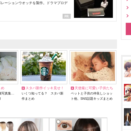
ラボレーションウオッチを製作。ドラマプロデ
とめ
スタバ新作イッキ見せ！
天使級に可愛い子供たち
猫写真集…
いくつ知ってる？ スタバ新
ペットと子供の仲良しショッ
リ
作まとめ
ト他、SNS話題キッズまとめ