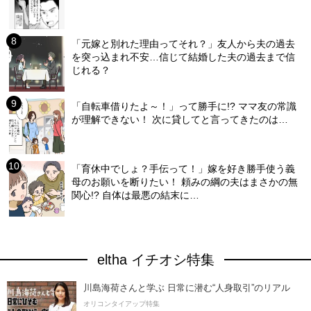
「元嫁と別れた理由ってそれ？」友人から夫の過去
を突っ込まれ不安…信じて結婚した夫の過去まで信
じれる？
「自転車借りたよ～！」って勝手に!? ママ友の常識
が理解できない！ 次に貸してと言ってきたのは…
「育休中でしょ？手伝って！」嫁を好き勝手使う義
母のお願いを断りたい！ 頼みの綱の夫はまさかの無
関心!? 自体は最悪の結末に…
eltha イチオシ特集
川島海荷さんと学ぶ 日常に潜む“人身取引”のリアル
オリコンタイアップ特集