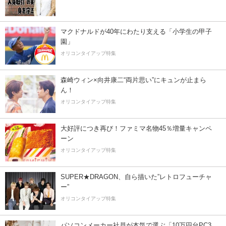
マクドナルドが40年にわたり支える「小学生の甲子
園」
オリコンタイアップ特集
森崎ウィン×向井康二“両片思い”にキュンが止まら
ん！
オリコンタイアップ特集
大好評につき再び！ファミマ名物45％増量キャンペ
ーン
オリコンタイアップ特集
SUPER★DRAGON、自ら描いた”レトロフューチャ
ー”
オリコンタイアップ特集
パソコンメーカー社員が本気で選ぶ「10万円台PC3