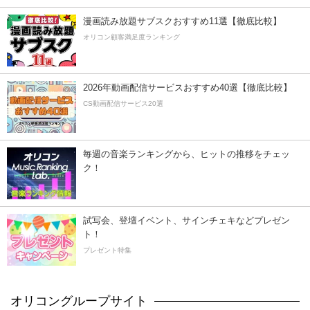
漫画読み放題サブスクおすすめ11選【徹底比較】
オリコン顧客満足度ランキング
2026年動画配信サービスおすすめ40選【徹底比較】
CS動画配信サービス20選
毎週の音楽ランキングから、ヒットの推移をチェッ
ク！
試写会、登壇イベント、サインチェキなどプレゼン
ト！
プレゼント特集
オリコングループサイト