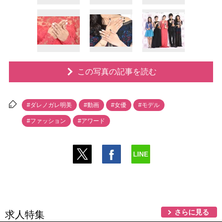
この写真の記事を読む
#ダレノガレ明美
#動画
#女優
#モデル
#ファッション
#アワード
さらに見る
求人特集