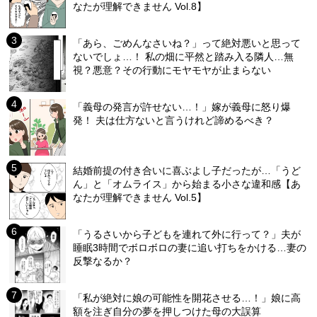
なたが理解できません Vol.8】
「あら、ごめんなさいね？」って絶対悪いと思って
ないでしょ…！ 私の畑に平然と踏み入る隣人…無
視？悪意？その行動にモヤモヤが止まらない
「義母の発言が許せない…！」嫁が義母に怒り爆
発！ 夫は仕方ないと言うけれど諦めるべき？
結婚前提の付き合いに喜ぶよし子だったが…「うど
ん」と「オムライス」から始まる小さな違和感【あ
なたが理解できません Vol.5】
「うるさいから子どもを連れて外に行って？」夫が
睡眠3時間でボロボロの妻に追い打ちをかける…妻の
反撃なるか？
「私が絶対に娘の可能性を開花させる…！」娘に高
額を注ぎ自分の夢を押しつけた母の大誤算