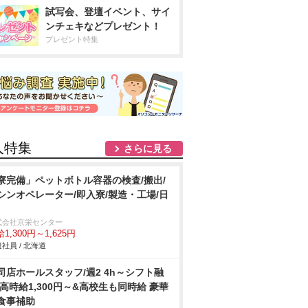
試写会、登壇イベント、サイ
ンチェキなどプレゼント！
プレゼント特集
人特集
さらに見る
寮完備」ペットボトル容器の検査/搬出/
シンオペレーター/即入寮/製造・工場/日
式会社京栄センター
1,300円～1,625円
社員 / 北海道
司店ホールスタッフ/週2 4h～シフト融
 高時給1,300円～&高校生も同時給 豪華
食事補助