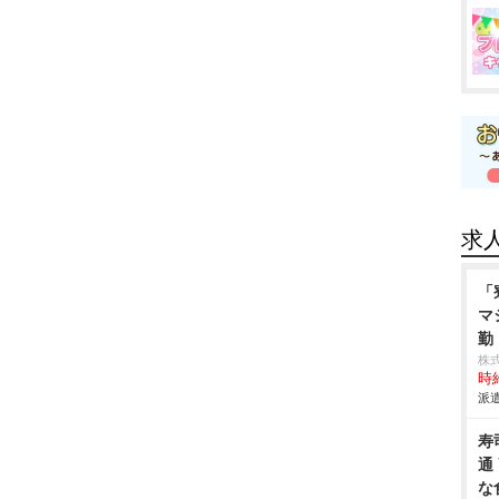
求
「
マ
勤
株
時給
派遣
寿
通
な