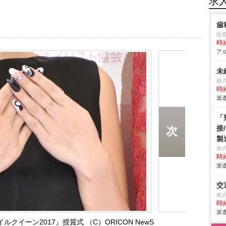
求
歯
医
時給
アル
未
株式
時給
派遣
「
接
製
株
時給
派遣
交
株式
時給
派遣
イーン2017』授賞式 （C）ORICON NewS