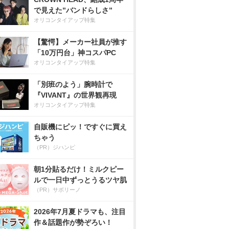
で見えた”バンドらしさ”
オリコンタイアップ特集
【驚愕】メーカー社員が推す
「10万円台」神コスパPC
オリコンタイアップ特集
「別班のよう」腕時計で
『VIVANT』の世界観再現
オリコンタイアップ特集
自販機にピッ！ですぐに買え
ちゃう
（PR）ジハンピ
朝1分貼るだけ！ミルクピー
ルで一日中ずっとうるツヤ肌
（PR）サボリーノ
2026年7月夏ドラマも、注目
作＆話題作が勢ぞろい！