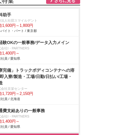
人特集
さらに見る
科助手
療法人社団スマイルデント
1,600円～1,800円
バイト・パート / 東京都
経験OKの一般事務/データ入力メイン
会社I・PARTNERS
1,400円～
社員 / 愛知県
寮完備」トラックボディコンテナへの溶
/即入寮/製造・工場/日勤/日払い/工場・
造
式会社京栄センター
1,720円～2,150円
社員 / 北海道
通費支給ありの一般事務
会社I・PARTNERS
1,400円～
社員 / 愛知県