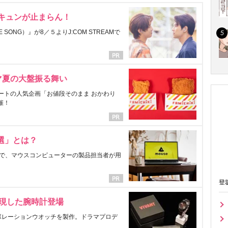
にキュンが止まらん！
ONG）』が8／５よりJ:COM STREAMで
マ夏の大盤振る舞い
ートの人気企画「お値段そのまま おかわり
催！
選」とは？
で、マウスコンピューターの製品担当者が用
登
表現した腕時計登場
ラボレーションウオッチを製作。ドラマプロデ