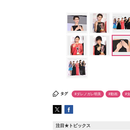
タグ
#ダレノガレ明美
#動画
#
注目★トピックス