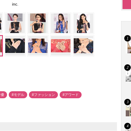
inc.
女優
#モデル
#ファッション
#アワード