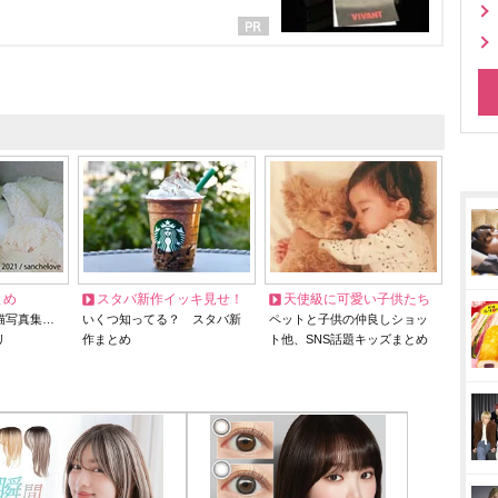
とめ
スタバ新作イッキ見せ！
天使級に可愛い子供たち
猫写真集…
いくつ知ってる？ スタバ新
ペットと子供の仲良しショッ
リ
作まとめ
ト他、SNS話題キッズまとめ