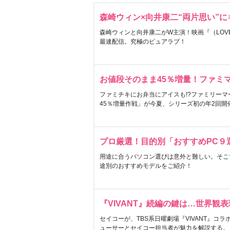
森崎ウィン×向井康二“両片思い”
森崎ウィンと向井康二がW主演！映画『（LOVE S
最速配信。究極のピュアラブ！
お値段そのまま45％増量！ファミ
ファミチキにお弁当にアイスも!?ファミリーマ
45％増量作戦」が今夏、シリーズ初の年2回開
プロ厳選！目的別「おすすめPC９
用途に合うパソコン選びは意外と難しい。そこ
途別のおすすめモデルをご紹介！
『VIVANT』続編の鍵は…世界観
セイコーが、TBS系日曜劇場『VIVANT』コ
ューサーとセイコー担当者が魅力を解説する。