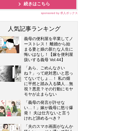
続きはこちら
sponsored by 求人ボックス
人気記事ランキング
義母の便利屋を卒業してノ
ーストレス！ 離婚から始
まる妻と娘の新たな人生に
悔いはなし！【嫁を便利屋
扱いする義母 Vol.44】
「あら、ごめんなさい
ね？」って絶対悪いと思っ
てないでしょ…！ 私の畑
に平然と踏み入る隣人…無
視？悪意？その行動にモヤ
モヤが止まらない
「義母の発言が許せな
い…！」嫁が義母に怒り爆
発！ 夫は仕方ないと言う
けれど諦めるべき？
「夫のスマホ画面がなんか