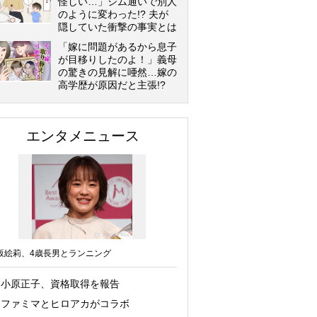
怪しい…」ジム通いで別人
のように変わった!? 夫が
隠していた衝撃の事実とは
「嫁に問題があるから息子
が目移りしたのよ！」義母
の驚きの見解に唖然…嫁の
高学歴が原因だと主張!?
エンタメニュース
坂絵莉、4歳長男とランニング
小原正子、資格取得を報告
ファミマとヒロアカがコラボ