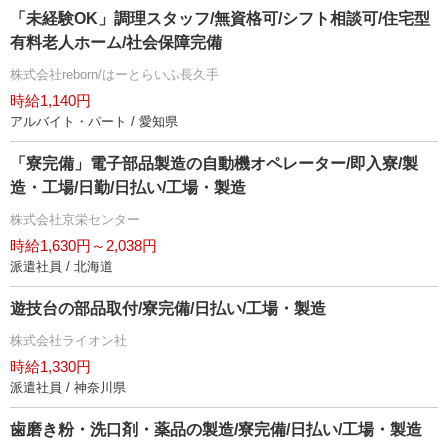
「未経験OK」調理スタッフ/無資格可/シフト相談可/住宅型
有料老人ホーム/社会保障完備
株式会社reborn/はーとらいふ長久手
時給1,140円
アルバイト・パート / 愛知県
「寮完備」電子部品製造の自動機オペレーター/即入寮/製
造・工場/日勤/日払い/工場・製造
株式会社京栄センター
時給1,630円～2,038円
派遣社員 / 北海道
遊技台の部品取付/寮完備/日払い/工場・製造
株式会社ライオン社
時給1,330円
派遣社員 / 神奈川県
歯磨き粉・洗口剤・薬品の製造/寮完備/日払い/工場・製造