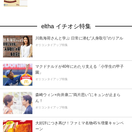
eltha イチオシ特集
川島海荷さんと学ぶ 日常に潜む“人身取引”のリアル
オリコンタイアップ特集
マクドナルドが40年にわたり支える「小学生の甲子
園」
オリコンタイアップ特集
森崎ウィン×向井康二“両片思い”にキュンが止まら
ん！
オリコンタイアップ特集
大好評につき再び！ファミマ名物45％増量キャンペ
ーン