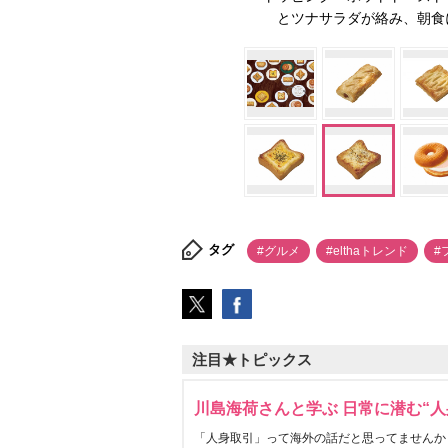
とツナサラダが絡み、朝食
タグ
#グルメ
#elthaトレンド
#
注目★トピックス
川島海荷さんと学ぶ 日常に潜む“人
「人身取引」って海外の話だと思ってませんか