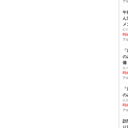
アル
午
ん
メ
町
時給
アル
「
の
備
株
時給
アル
「
の
医
時給
アル
訪
り