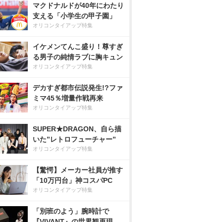
マクドナルドが40年にわたり
支える「小学生の甲子園」
オリコンタイアップ特集
イケメンてんこ盛り！尊すぎ
る男子の純情ラブに胸キュン
オリコンタイアップ特集
デカすぎ都市伝説発生!?ファ
ミマ45％増量作戦再来
オリコンタイアップ特集
SUPER★DRAGON、自ら描
いた”レトロフューチャー”
オリコンタイアップ特集
【驚愕】メーカー社員が推す
「10万円台」神コスパPC
オリコンタイアップ特集
「別班のよう」腕時計で
『VIVANT』の世界観再現