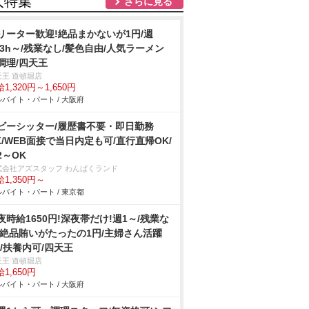
人特集
さらに見る
リーター歓迎!絶品まかないが1円/週
&3h～/残業なし/髪色自由/人気ラーメン
調理/四天王
天王 道頓堀店
1,320円～1,650円
バイト・パート / 大阪府
ビーシッター/履歴書不要・即日勤務
K/WEB面接で当日内定も可/直行直帰OK/
2～OK
式会社アズスタッフ わんぱくランド
1,350円～
バイト・パート / 東京都
夜時給1650円!深夜帯だけ!週1～/残業な
/絶品賄いがたったの1円/主婦さん活躍
!/扶養内可/四天王
天王 道頓堀店
1,650円
バイト・パート / 大阪府