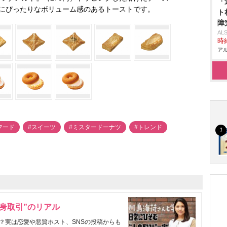
「
にぴったりなボリューム感のあるトーストです。
ト
障
AL
時給
アル
フード
#スイーツ
#ミスタードーナツ
#トレンド
身取引”のリアル
？実は恋愛や悪質ホスト、SNSの投稿からも