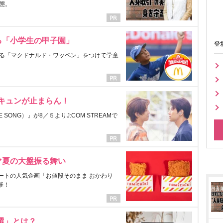
態。
る「小学生の甲子園」
登
る「マクドナルド・ワッペン」をつけて学童
にキュンが止まらん！
ONG）』が8／５よりJ:COM STREAMで
マ夏の大盤振る舞い
ートの人気企画「お値段そのまま おかわり
催！
選」とは？