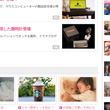
で、マウスコンピューターの製品担当者が用
表現した腕時計登場
ラボレーションウオッチを製作。ドラマプロデ
とめ
スタバ新作イッキ見せ！
天使級に可愛い子供たち