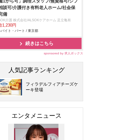
週1から可」調理スタッフ/無資格可/シフ
相談可/介護付き有料老人ホーム/社会保
完備
SOK介護 株式会社/ALSOKケアホーム 足立亀有
1,230円
バイト・パート / 東京都
続きはこちら
sponsored by 求人ボックス
人気記事ランキング
フィラデルフィアチーズケ
ーキ登場
エンタメニュース