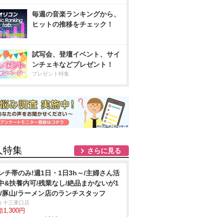
毎週の音楽ランキングから、
ヒットの推移をチェック！
試写会、登壇イベント、サイ
ンチェキなどプレゼント！
プレゼント特集
人特集
さらに見る
ンチ帯のみ!週1日・1日3h～/主婦さん活
中&扶養内可/残業なし/絶品まかないが1
!/豚山/ラーメン店のランチスタッフ
山 十三東口店
1,300円