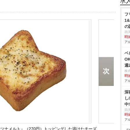
求
フ
1
の
四
時給
アル
ベ
O
週
株
時給
アル
深
し
中
四
時給
アル
ツナメルト』（270円）トッピングした溶けたチーズ