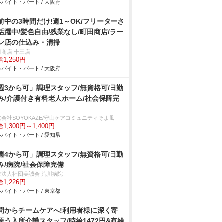
バイト・パート / 大阪府
前中の3時間だけ!週1～OK/フリーターさ
活躍中/髪色自由/残業なし/町田商店/ラー
ン店の仕込み・清掃
田商店 十三店
1,250円
バイト・パート / 大阪府
週3から可」調理スタッフ/無資格可/日勤
み/介護付き有料老人ホーム/社会保障完
式会社SOYOKAZE/守山ケアコミュニティそよ風
1,300円～1,400円
バイト・パート / 愛知県
週4から可」調理スタッフ/無資格可/日勤
み/病院/社会保障完備
療法人社団美誠会 荒川病院
1,226円
バイト・パート / 東京都
問からチームケアへ!利用者様に深く寄
添う入所介護スタッフ/時給1472円&有給