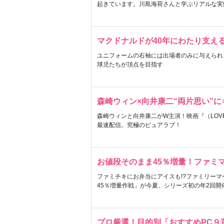
起きています。川島海荷さんと学ぶリアルな実
マクドナルドが40年にわたり支え
ユニフォームの右袖には出場者のみに与えられ
球児たちが頂点を目指す
森崎ウィン×向井康二“両片思い”
森崎ウィンと向井康二がW主演！映画『（LOVE S
最速配信。究極のピュアラブ！
お値段そのまま45％増量！ファミ
ファミチキにお弁当にアイスも!?ファミリーマ
45％増量作戦」が今夏、シリーズ初の年2回開
プロ厳選！目的別「おすすめPC９