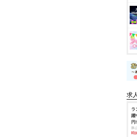
求
ラ
躍
円
豚
時給