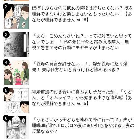
ほぼ手ぶらなのに彼女の荷物は持ちたくない？ 彼を
理解できないけど楽しまないともったいない！【あ
なたが理解できません Vol.8】
「あら、ごめんなさいね？」って絶対悪いと思って
ないでしょ…！ 私の畑に平然と踏み入る隣人…無
視？悪意？その行動にモヤモヤが止まらない
「義母の発言が許せない…！」嫁が義母に怒り爆
発！ 夫は仕方ないと言うけれど諦めるべき？
結婚前提の付き合いに喜ぶよし子だったが…「うど
ん」と「オムライス」から始まる小さな違和感【あ
なたが理解できません Vol.5】
「うるさいから子どもを連れて外に行って？」夫が
睡眠3時間でボロボロの妻に追い打ちをかける…妻の
反撃なるか？