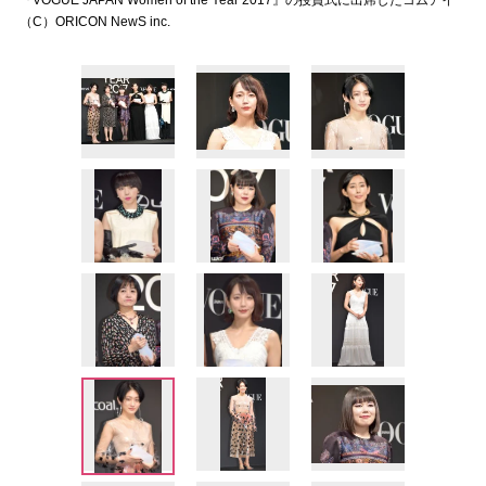
『VOGUE JAPAN Women of the Year 2017』の授賞式に出席したコムアイ
（C）ORICON NewS inc.