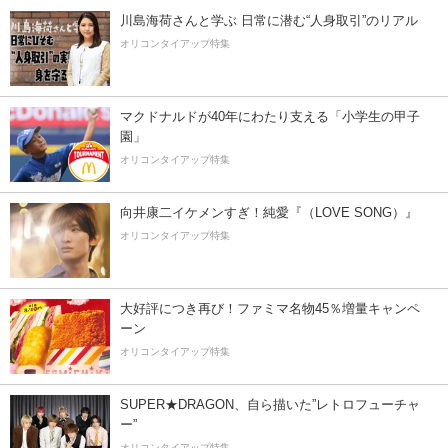
川島海荷さんと学ぶ 日常に潜む“人身取引”のリアル
オリコンタイアップ特集
マクドナルドが40年にわたり支える「小学生の甲子
園」
オリコンタイアップ特集
向井康二イケメンすぎ！純愛『（LOVE SONG）』
オリコンタイアップ特集
大好評につき再び！ファミマ名物45％増量キャンペ
ーン
オリコンタイアップ特集
SUPER★DRAGON、自ら描いた”レトロフューチャ
ー”
オリコンタイアップ特集