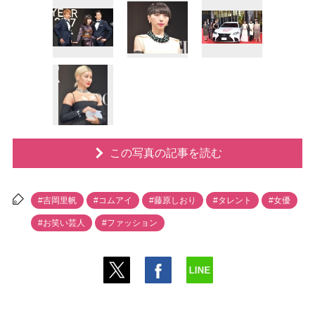
この写真の記事を読む
#吉岡里帆
#コムアイ
#藤原しおり
#タレント
#女優
#お笑い芸人
#ファッション