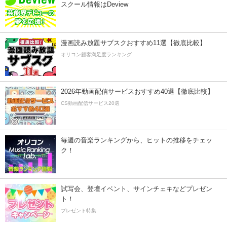
スクール情報はDeview
漫画読み放題サブスクおすすめ11選【徹底比較】
オリコン顧客満足度ランキング
2026年動画配信サービスおすすめ40選【徹底比較】
CS動画配信サービス20選
毎週の音楽ランキングから、ヒットの推移をチェッ
ク！
試写会、登壇イベント、サインチェキなどプレゼン
ト！
プレゼント特集