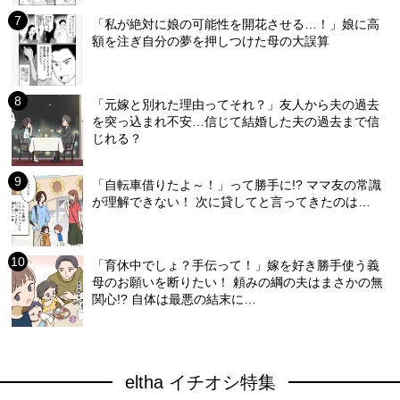
「私が絶対に娘の可能性を開花させる…！」娘に高
額を注ぎ自分の夢を押しつけた母の大誤算
「元嫁と別れた理由ってそれ？」友人から夫の過去
を突っ込まれ不安…信じて結婚した夫の過去まで信
じれる？
「自転車借りたよ～！」って勝手に!? ママ友の常識
が理解できない！ 次に貸してと言ってきたのは…
「育休中でしょ？手伝って！」嫁を好き勝手使う義
母のお願いを断りたい！ 頼みの綱の夫はまさかの無
関心!? 自体は最悪の結末に…
eltha イチオシ特集