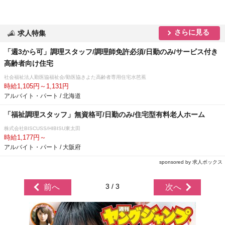
さらに見る
求人特集
「週3から可」調理スタッフ/調理師免許必須/日勤のみ/サービス付き
高齢者向け住宅
社会福祉法人勤医協福祉会/勤医協きよた高齢者専用住宅水芭蕉
時給1,105円～1,131円
アルバイト・パート / 北海道
「福祉調理スタッフ」無資格可/日勤のみ/住宅型有料老人ホーム
株式会社BISCUSS/HIBISU東太田
時給1,177円～
アルバイト・パート / 大阪府
sponsored by 求人ボックス
3 / 3
前へ
次へ