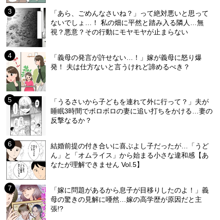
「あら、ごめんなさいね？」って絶対悪いと思って
ないでしょ…！ 私の畑に平然と踏み入る隣人…無
視？悪意？その行動にモヤモヤが止まらない
「義母の発言が許せない…！」嫁が義母に怒り爆
発！ 夫は仕方ないと言うけれど諦めるべき？
「うるさいから子どもを連れて外に行って？」夫が
睡眠3時間でボロボロの妻に追い打ちをかける…妻の
反撃なるか？
結婚前提の付き合いに喜ぶよし子だったが…「うど
ん」と「オムライス」から始まる小さな違和感【あ
なたが理解できません Vol.5】
「嫁に問題があるから息子が目移りしたのよ！」義
母の驚きの見解に唖然…嫁の高学歴が原因だと主
張!?