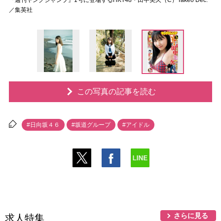
『週刊ヤングジャンプ』1号に登場するHKT48・田中美久（C）Takeo Dec.
／集英社
この写真の記事を読む
#日向坂４６
#坂道グループ
#アイドル
さらに見る
求人特集