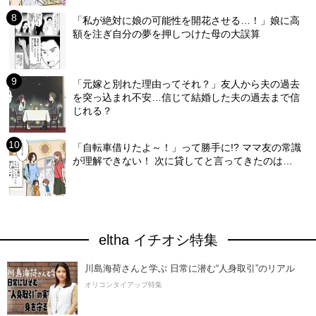
「私が絶対に娘の可能性を開花させる…！」娘に高
額を注ぎ自分の夢を押しつけた母の大誤算
「元嫁と別れた理由ってそれ？」友人から夫の過去
を突っ込まれ不安…信じて結婚した夫の過去まで信
じれる？
「自転車借りたよ～！」って勝手に!? ママ友の常識
が理解できない！ 次に貸してと言ってきたのは…
eltha イチオシ特集
川島海荷さんと学ぶ 日常に潜む“人身取引”のリアル
オリコンタイアップ特集