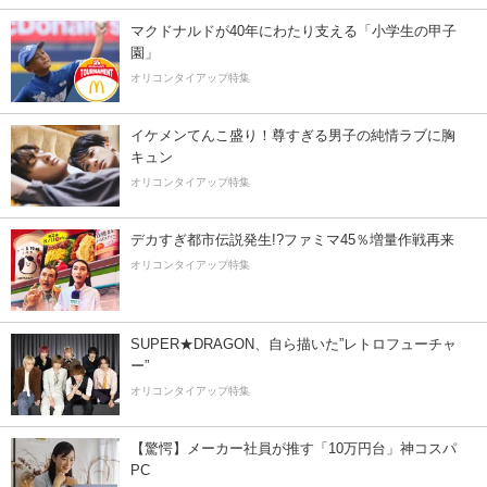
マクドナルドが40年にわたり支える「小学生の甲子
園」
オリコンタイアップ特集
イケメンてんこ盛り！尊すぎる男子の純情ラブに胸
キュン
オリコンタイアップ特集
デカすぎ都市伝説発生!?ファミマ45％増量作戦再来
オリコンタイアップ特集
SUPER★DRAGON、自ら描いた”レトロフューチャ
ー”
オリコンタイアップ特集
【驚愕】メーカー社員が推す「10万円台」神コスパ
PC