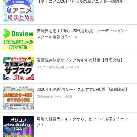
【夏アニメ2026】7月期夏の新アニメを一挙紹介！
芸能界を志す10代～20代を応援！オーディション・
スクール情報はDeview
漫画読み放題サブスクおすすめ11選【徹底比較】
オリコン顧客満足度ランキング
2026年動画配信サービスおすすめ40選【徹底比較】
CS動画配信サービス20選
毎週の音楽ランキングから、ヒットの推移をチェッ
ク！