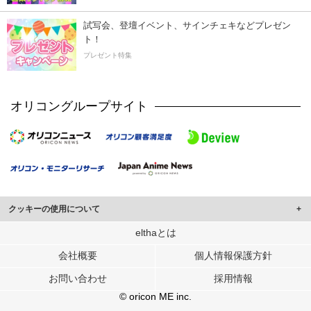
試写会、登壇イベント、サインチェキなどプレゼン
ト！
プレゼント特集
オリコングループサイト
クッキーの使用について
このサイトでは Cookie を使用して、ユーザーに合わせたコンテンツや広告の
elthaとは
表示、ソーシャル メディア機能の提供、広告の表示回数やクリック数の測定を
会社概要
個人情報保護方針
行っています。
また、ユーザーによるサイトの利用状況についても情報を収集し、ソーシャル
お問い合わせ
採用情報
メディアや広告配信、データ解析の各パートナーに提供しています。
各パートナーは、この情報とユーザーが各パートナーに提供した他の情報や、
© oricon ME inc.
ユーザーが各パートナーのサービスを使用したときに収集した他の情報を組み