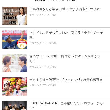
川島海荷さんと学ぶ 日常に潜む“人身取引”のリアル
オリコンタイアップ特集
マクドナルドが40年にわたり支える「小学生の甲子
園」
オリコンタイアップ特集
森崎ウィン×向井康二“両片思い”にキュンが止まら
ん！
オリコンタイアップ特集
デカすぎ都市伝説発生!?ファミマ45％増量作戦再来
オリコンタイアップ特集
SUPER★DRAGON、自ら描いた”レトロフューチャ
ー”