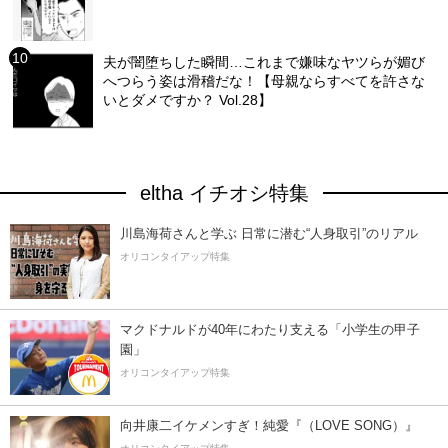
夫が闇堕ちした瞬間…これまで嫌味なヤツらが媚び
へつらう姿は滑稽だな！【母親ならすべてを許さな
いとダメですか？ Vol.28】
eltha イチオシ特集
川島海荷さんと学ぶ 日常に潜む“人身取引”のリアル
オリコンタイアップ特集
マクドナルドが40年にわたり支える「小学生の甲子
園」
オリコンタイアップ特集
向井康二イケメンすぎ！純愛『（LOVE SONG）』