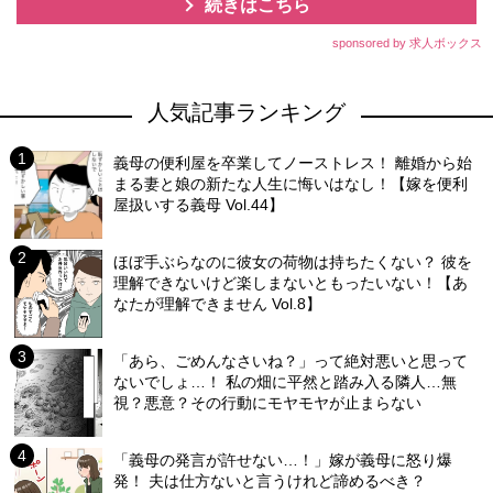
続きはこちら
sponsored by 求人ボックス
人気記事ランキング
義母の便利屋を卒業してノーストレス！ 離婚から始
まる妻と娘の新たな人生に悔いはなし！【嫁を便利
屋扱いする義母 Vol.44】
ほぼ手ぶらなのに彼女の荷物は持ちたくない？ 彼を
理解できないけど楽しまないともったいない！【あ
なたが理解できません Vol.8】
「あら、ごめんなさいね？」って絶対悪いと思って
ないでしょ…！ 私の畑に平然と踏み入る隣人…無
視？悪意？その行動にモヤモヤが止まらない
「義母の発言が許せない…！」嫁が義母に怒り爆
発！ 夫は仕方ないと言うけれど諦めるべき？