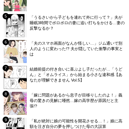
「うるさいから子どもを連れて外に行って？」夫が
睡眠3時間でボロボロの妻に追い打ちをかける…妻の
反撃なるか？
「夫のスマホ画面がなんか怪しい…」ジム通いで別
人のように変わった!? 夫が隠していた衝撃の事実と
は
結婚前提の付き合いに喜ぶよし子だったが…「うど
ん」と「オムライス」から始まる小さな違和感【あ
なたが理解できません Vol.5】
「嫁に問題があるから息子が目移りしたのよ！」義
母の驚きの見解に唖然…嫁の高学歴が原因だと主
張!?
「私が絶対に娘の可能性を開花させる…！」娘に高
額を注ぎ自分の夢を押しつけた母の大誤算