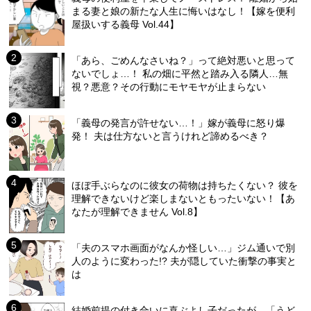
まる妻と娘の新たな人生に悔いはなし！【嫁を便利
屋扱いする義母 Vol.44】
「あら、ごめんなさいね？」って絶対悪いと思って
ないでしょ…！ 私の畑に平然と踏み入る隣人…無
視？悪意？その行動にモヤモヤが止まらない
「義母の発言が許せない…！」嫁が義母に怒り爆
発！ 夫は仕方ないと言うけれど諦めるべき？
ほぼ手ぶらなのに彼女の荷物は持ちたくない？ 彼を
理解できないけど楽しまないともったいない！【あ
なたが理解できません Vol.8】
「夫のスマホ画面がなんか怪しい…」ジム通いで別
人のように変わった!? 夫が隠していた衝撃の事実と
は
結婚前提の付き合いに喜ぶよし子だったが…「うど