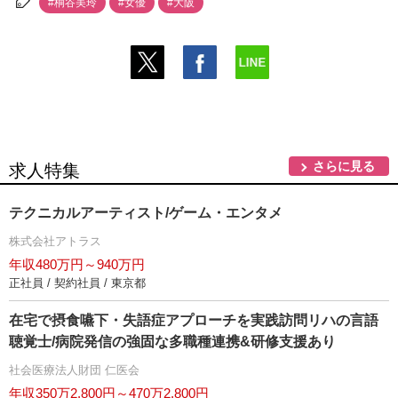
#桐谷美玲
#女優
#大阪
さらに見る
求人特集
テクニカルアーティスト/ゲーム・エンタメ
株式会社アトラス
年収480万円～940万円
正社員 / 契約社員 / 東京都
在宅で摂食嚥下・失語症アプローチを実践訪問リハの言語
聴覚士/病院発信の強固な多職種連携&研修支援あり
社会医療法人財団 仁医会
年収350万2,800円～470万2,800円