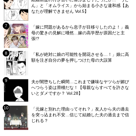
ん」と「オムライス」から始まる小さな違和感【あ
なたが理解できません Vol.5】
「嫁に問題があるから息子が目移りしたのよ！」義
母の驚きの見解に唖然…嫁の高学歴が原因だと主
張!?
「私が絶対に娘の可能性を開花させる…！」娘に高
額を注ぎ自分の夢を押しつけた母の大誤算
夫が闇堕ちした瞬間…これまで嫌味なヤツらが媚び
へつらう姿は滑稽だな！【母親ならすべてを許さな
いとダメですか？ Vol.28】
「元嫁と別れた理由ってそれ？」友人から夫の過去
を突っ込まれ不安…信じて結婚した夫の過去まで信
じれる？