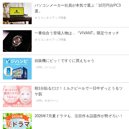
パソコンメーカー社員が本気で選ぶ「10万円台PC3
選」
オリコンタイアップ特集
一番似合う登場人物は…『VIVANT』限定ウオッチ
オリコンタイアップ特集
自販機にピッ！ですぐに買えちゃう
（PR）ジハンピ
朝1分貼るだけ！ミルクピールで一日中ずっとうるツ
ヤ肌
（PR）サボリーノ
2026年7月夏ドラマも、注目作＆話題作が勢ぞろい！