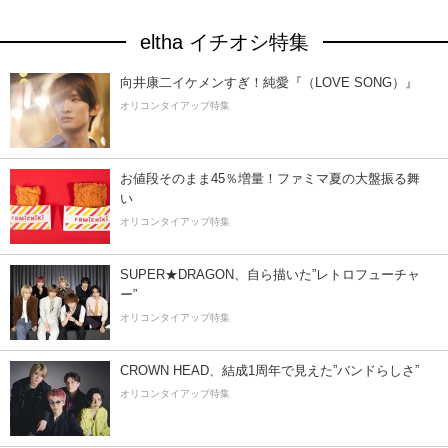
eltha イチオシ特集
向井康二イケメンすぎ！純愛『（LOVE SONG）』
オリコンタイアップ特集
お値段そのまま45％増量！ファミマ夏の大盤振る舞
い
オリコンタイアップ特集
SUPER★DRAGON、自ら描いた”レトロフューチャ
ー”
オリコンタイアップ特集
CROWN HEAD、結成1周年で見えた”バンドらしさ”
オリコンタイアップ特集