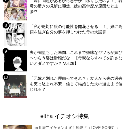
「嫁に問題があるから息子が目移りしたのよ！」義
母の驚きの見解に唖然…嫁の高学歴が原因だと主
張!?
「私が絶対に娘の可能性を開花させる…！」娘に高
額を注ぎ自分の夢を押しつけた母の大誤算
夫が闇堕ちした瞬間…これまで嫌味なヤツらが媚び
へつらう姿は滑稽だな！【母親ならすべてを許さな
いとダメですか？ Vol.28】
「元嫁と別れた理由ってそれ？」友人から夫の過去
を突っ込まれ不安…信じて結婚した夫の過去まで信
じれる？
eltha イチオシ特集
向井康二イケメンすぎ！純愛『（LOVE SONG）』