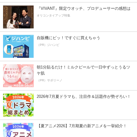
『VIVANT』限定ウオッチ、プロデューサーの感想は
オリコンタイアップ特集
自販機にピッ！ですぐに買えちゃう
（PR）ジハンピ
朝1分貼るだけ！ミルクピールで一日中ずっとうるツ
ヤ肌
（PR）サボリーノ
2026年7月夏ドラマも、注目作＆話題作が勢ぞろい！
【夏アニメ2026】7月期夏の新アニメを一挙紹介！