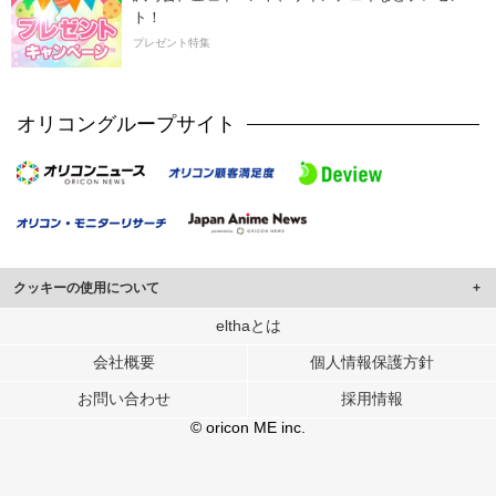
ト！
プレゼント特集
オリコングループサイト
クッキーの使用について
このサイトでは Cookie を使用して、ユーザーに合わせたコンテンツや広告の
elthaとは
表示、ソーシャル メディア機能の提供、広告の表示回数やクリック数の測定を
会社概要
個人情報保護方針
行っています。
また、ユーザーによるサイトの利用状況についても情報を収集し、ソーシャル
お問い合わせ
採用情報
メディアや広告配信、データ解析の各パートナーに提供しています。
各パートナーは、この情報とユーザーが各パートナーに提供した他の情報や、
© oricon ME inc.
ユーザーが各パートナーのサービスを使用したときに収集した他の情報を組み
合わせて使用することがあります。