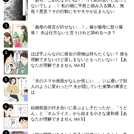
「あら、ごめんなさいね？」って絶対悪いと思って
ないでしょ…！ 私の畑に平然と踏み入る隣人…無
視？悪意？その行動にモヤモヤが止まらない
「義母の発言が許せない…！」嫁が義母に怒り爆
発！ 夫は仕方ないと言うけれど諦めるべき？
ほぼ手ぶらなのに彼女の荷物は持ちたくない？ 彼を
理解できないけど楽しまないともったいない！【あ
なたが理解できません Vol.8】
「夫のスマホ画面がなんか怪しい…」ジム通いで別
人のように変わった!? 夫が隠していた衝撃の事実と
は
結婚前提の付き合いに喜ぶよし子だったが…「うど
ん」と「オムライス」から始まる小さな違和感【あ
なたが理解できません Vol.5】