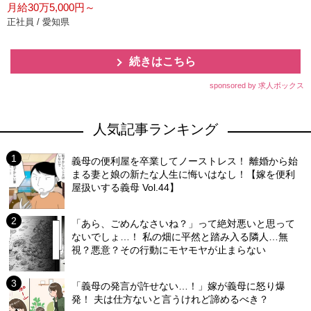
月給30万5,000円～
正社員 / 愛知県
続きはこちら
sponsored by 求人ボックス
人気記事ランキング
義母の便利屋を卒業してノーストレス！ 離婚から始
まる妻と娘の新たな人生に悔いはなし！【嫁を便利
屋扱いする義母 Vol.44】
「あら、ごめんなさいね？」って絶対悪いと思って
ないでしょ…！ 私の畑に平然と踏み入る隣人…無
視？悪意？その行動にモヤモヤが止まらない
「義母の発言が許せない…！」嫁が義母に怒り爆
発！ 夫は仕方ないと言うけれど諦めるべき？