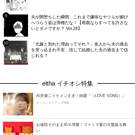
夫が闇堕ちした瞬間…これまで嫌味なヤツらが媚び
へつらう姿は滑稽だな！【母親ならすべてを許さな
いとダメですか？ Vol.28】
「元嫁と別れた理由ってそれ？」友人から夫の過去
を突っ込まれ不安…信じて結婚した夫の過去まで信
じれる？
eltha イチオシ特集
向井康二イケメンすぎ！純愛『（LOVE SONG）』
オリコンタイアップ特集
お値段そのまま45％増量！ファミマ夏の大盤振る舞
い