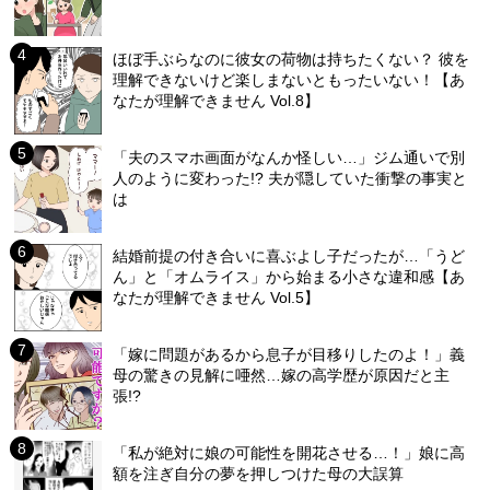
ほぼ手ぶらなのに彼女の荷物は持ちたくない？ 彼を
理解できないけど楽しまないともったいない！【あ
なたが理解できません Vol.8】
「夫のスマホ画面がなんか怪しい…」ジム通いで別
人のように変わった!? 夫が隠していた衝撃の事実と
は
結婚前提の付き合いに喜ぶよし子だったが…「うど
ん」と「オムライス」から始まる小さな違和感【あ
なたが理解できません Vol.5】
「嫁に問題があるから息子が目移りしたのよ！」義
母の驚きの見解に唖然…嫁の高学歴が原因だと主
張!?
「私が絶対に娘の可能性を開花させる…！」娘に高
額を注ぎ自分の夢を押しつけた母の大誤算