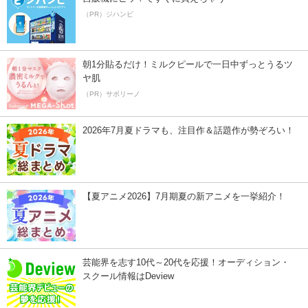
（PR）ジハンピ
朝1分貼るだけ！ミルクピールで一日中ずっとうるツ
ヤ肌
（PR）サボリーノ
2026年7月夏ドラマも、注目作＆話題作が勢ぞろい！
【夏アニメ2026】7月期夏の新アニメを一挙紹介！
芸能界を志す10代～20代を応援！オーディション・
スクール情報はDeview