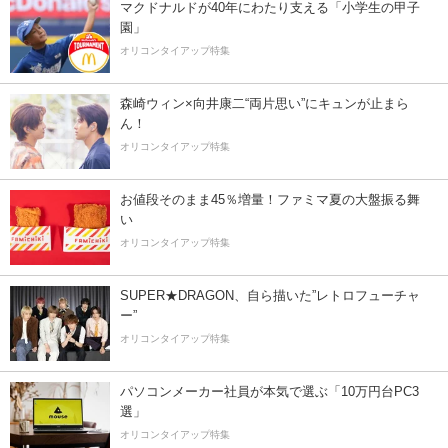
マクドナルドが40年にわたり支える「小学生の甲子
園」
オリコンタイアップ特集
森崎ウィン×向井康二“両片思い”にキュンが止まら
ん！
オリコンタイアップ特集
お値段そのまま45％増量！ファミマ夏の大盤振る舞
い
オリコンタイアップ特集
SUPER★DRAGON、自ら描いた”レトロフューチャ
ー”
オリコンタイアップ特集
パソコンメーカー社員が本気で選ぶ「10万円台PC3
選」
オリコンタイアップ特集