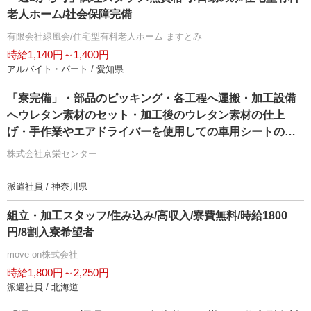
老人ホーム/社会保障完備
有限会社緑風会/住宅型有料老人ホーム ますとみ
時給1,140円～1,400円
アルバイト・パート / 愛知県
「寮完備」・部品のピッキング・各工程へ運搬・加工設備
へウレタン素材のセット・加工後のウレタン素材の仕上
げ・手作業やエアドライバーを使用しての車用シートの組
付け・製品の検査作業/即入寮/製造・工場
株式会社京栄センター
派遣社員 / 神奈川県
組立・加工スタッフ/住み込み/高収入/寮費無料/時給1800
円/8割入寮希望者
move on株式会社
時給1,800円～2,250円
派遣社員 / 北海道