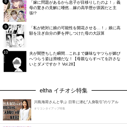
「嫁に問題があるから息子が目移りしたのよ！」義
母の驚きの見解に唖然…嫁の高学歴が原因だと主
張!?
「私が絶対に娘の可能性を開花させる…！」娘に高
額を注ぎ自分の夢を押しつけた母の大誤算
夫が闇堕ちした瞬間…これまで嫌味なヤツらが媚び
へつらう姿は滑稽だな！【母親ならすべてを許さな
いとダメですか？ Vol.28】
eltha イチオシ特集
川島海荷さんと学ぶ 日常に潜む“人身取引”のリアル
オリコンタイアップ特集