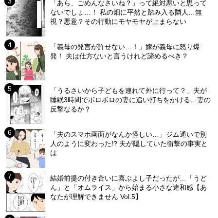
「あら、ごめんなさいね？」って絶対悪いと思って
ないでしょ…！ 私の畑に平然と踏み入る隣人…無
視？悪意？その行動にモヤモヤが止まらない
「義母の発言が許せない…！」嫁が義母に怒り爆
発！ 夫は仕方ないと言うけれど諦めるべき？
「うるさいから子どもを連れて外に行って？」夫が
睡眠3時間でボロボロの妻に追い打ちをかける…妻の
反撃なるか？
「夫のスマホ画面がなんか怪しい…」ジム通いで別
人のように変わった!? 夫が隠していた衝撃の事実と
は
結婚前提の付き合いに喜ぶよし子だったが…「うど
ん」と「オムライス」から始まる小さな違和感【あ
なたが理解できません Vol.5】