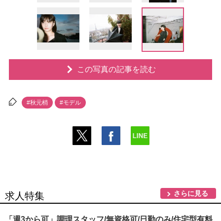
この写真の記事を読む
#秋元梢
#モデル
さらに見る
求人特集
「週3から可」調理スタッフ/無資格可/日勤のみ/住宅型有料