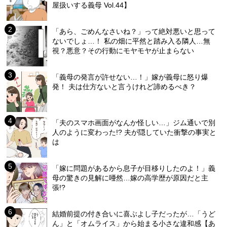
屋扱いする義母 Vol.44】
「あら、ごめんなさいね？」って絶対悪いと思って
ないでしょ…！ 私の畑に平然と踏み入る隣人…無
視？悪意？その行動にモヤモヤが止まらない
「義母の発言が許せない…！」嫁が義母に怒り爆
発！ 夫は仕方ないと言うけれど諦めるべき？
「夫のスマホ画面がなんか怪しい…」ジム通いで別
人のように変わった!? 夫が隠していた衝撃の事実と
は
「嫁に問題があるから息子が目移りしたのよ！」義
母の驚きの見解に唖然…嫁の高学歴が原因だと主
張!?
結婚前提の付き合いに喜ぶよし子だったが…「うど
ん」と「オムライス」から始まる小さな違和感【あ