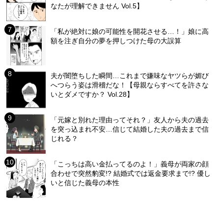
なたが理解できません Vol.5】
「私が絶対に娘の可能性を開花させる…！」娘に高
額を注ぎ自分の夢を押しつけた母の大誤算
夫が闇堕ちした瞬間…これまで嫌味なヤツらが媚び
へつらう姿は滑稽だな！【母親ならすべてを許さな
いとダメですか？ Vol.28】
「元嫁と別れた理由ってそれ？」友人から夫の過去
を突っ込まれ不安…信じて結婚した夫の過去まで信
じれる？
「こっちは高い金払ってるのよ！」義母が両家の顔
合わせで突然豹変!? 結婚式では返金要求まで!? 優し
いと信じた義母の本性