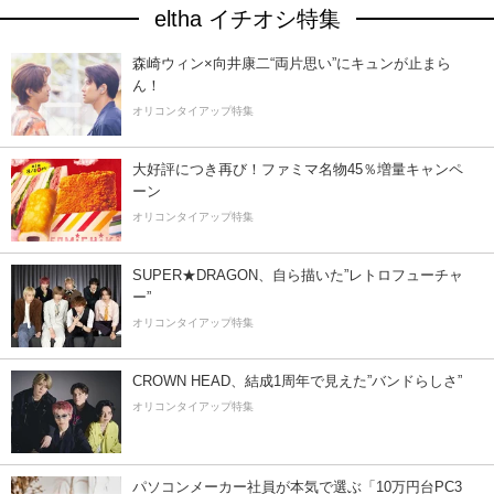
eltha イチオシ特集
森崎ウィン×向井康二“両片思い”にキュンが止まら
ん！
オリコンタイアップ特集
大好評につき再び！ファミマ名物45％増量キャンペ
ーン
オリコンタイアップ特集
SUPER★DRAGON、自ら描いた”レトロフューチャ
ー”
オリコンタイアップ特集
CROWN HEAD、結成1周年で見えた”バンドらしさ”
オリコンタイアップ特集
パソコンメーカー社員が本気で選ぶ「10万円台PC3