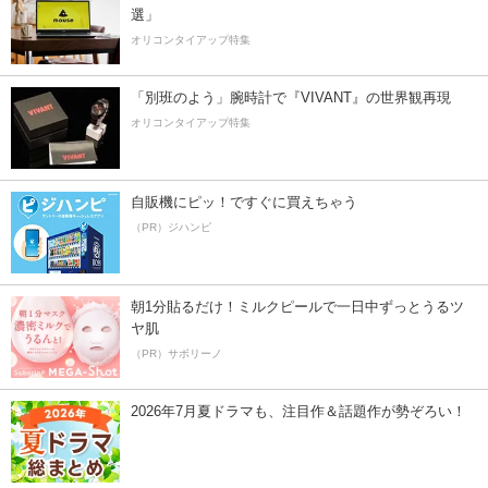
選」
オリコンタイアップ特集
「別班のよう」腕時計で『VIVANT』の世界観再現
オリコンタイアップ特集
自販機にピッ！ですぐに買えちゃう
（PR）ジハンピ
朝1分貼るだけ！ミルクピールで一日中ずっとうるツ
ヤ肌
（PR）サボリーノ
2026年7月夏ドラマも、注目作＆話題作が勢ぞろい！