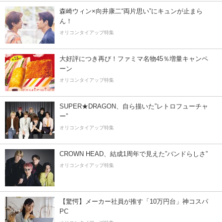
森崎ウィン×向井康二“両片思い”にキュンが止まら
ん！
オリコンタイアップ特集
大好評につき再び！ファミマ名物45％増量キャンペ
ーン
オリコンタイアップ特集
SUPER★DRAGON、自ら描いた”レトロフューチャ
ー”
オリコンタイアップ特集
CROWN HEAD、結成1周年で見えた”バンドらしさ”
オリコンタイアップ特集
【驚愕】メーカー社員が推す「10万円台」神コスパ
PC