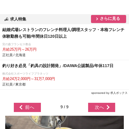
さらに見る
求人特集
結婚式場レストランのフレンチ料理人/調理スタッフ・本格フレンチ
体験勤務も可能/年間休日120日以上
宮の森フランセス教会
月給25万円～26万円
正社員 / 北海道
釣り好き必見「釣具の設計開発」/DAIWA公認製品/年休117日
株式会社スポーツライフプラネッツ
月給24万2,000円～31万7,000円
正社員 / 東京都
sponsored by 求人ボックス
9 / 9
前へ
次へ