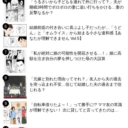
「うるさいから子どもを連れて外に行って？」夫が
睡眠3時間でボロボロの妻に追い打ちをかける…妻の
反撃なるか？
結婚前提の付き合いに喜ぶよし子だったが…「うど
ん」と「オムライス」から始まる小さな違和感【あ
なたが理解できません Vol.5】
「私が絶対に娘の可能性を開花させる…！」娘に高
額を注ぎ自分の夢を押しつけた母の大誤算
「元嫁と別れた理由ってそれ？」友人から夫の過去
を突っ込まれ不安…信じて結婚した夫の過去まで信
じれる？
「自転車借りたよ～！」って勝手に!? ママ友の常識
が理解できない！ 次に貸してと言ってきたのは…