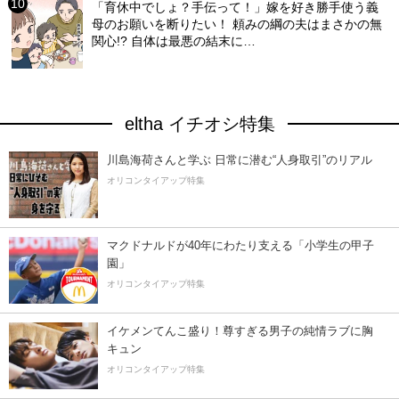
「育休中でしょ？手伝って！」嫁を好き勝手使う義
母のお願いを断りたい！ 頼みの綱の夫はまさかの無
関心!? 自体は最悪の結末に…
eltha イチオシ特集
川島海荷さんと学ぶ 日常に潜む“人身取引”のリアル
オリコンタイアップ特集
マクドナルドが40年にわたり支える「小学生の甲子
園」
オリコンタイアップ特集
イケメンてんこ盛り！尊すぎる男子の純情ラブに胸
キュン
オリコンタイアップ特集