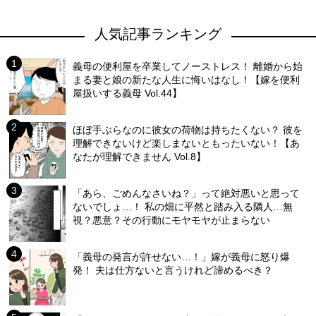
人気記事ランキング
義母の便利屋を卒業してノーストレス！ 離婚から始
まる妻と娘の新たな人生に悔いはなし！【嫁を便利
屋扱いする義母 Vol.44】
ほぼ手ぶらなのに彼女の荷物は持ちたくない？ 彼を
理解できないけど楽しまないともったいない！【あ
なたが理解できません Vol.8】
「あら、ごめんなさいね？」って絶対悪いと思って
ないでしょ…！ 私の畑に平然と踏み入る隣人…無
視？悪意？その行動にモヤモヤが止まらない
「義母の発言が許せない…！」嫁が義母に怒り爆
発！ 夫は仕方ないと言うけれど諦めるべき？