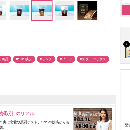
新商品
#SNS映え
#ランチ
#フード
#スターバックス
身取引”のリアル
？実は恋愛や悪質ホスト、SNSの投稿からも
登
態。