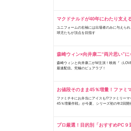
マクドナルドが40年にわたり支え
ユニフォームの右袖には出場者のみに与えられ
球児たちが頂点を目指す
森崎ウィン×向井康二“両片思い”
森崎ウィンと向井康二がW主演！映画『（LOVE S
最速配信。究極のピュアラブ！
お値段そのまま45％増量！ファミ
ファミチキにお弁当にアイスも!?ファミリーマ
45％増量作戦」が今夏、シリーズ初の年2回開
プロ厳選！目的別「おすすめPC９