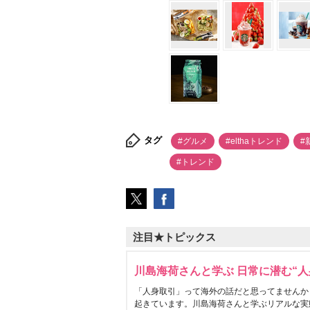
タグ
#グルメ
#elthaトレンド
#
#トレンド
注目★トピックス
川島海荷さんと学ぶ 日常に潜む“人
「人身取引」って海外の話だと思ってませんか
起きています。川島海荷さんと学ぶリアルな実