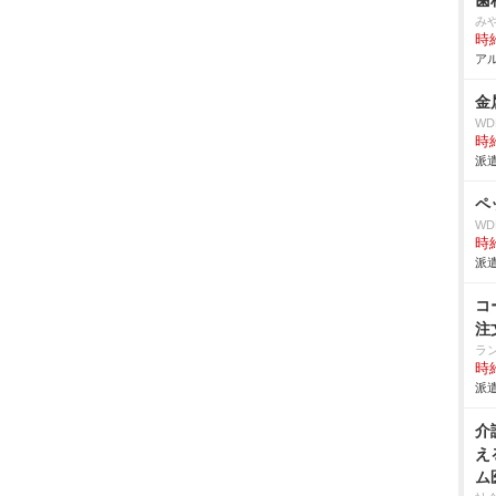
歯
み
時給
アル
金
W
時給
派遣
ペ
W
時給
派遣
コ
注
ラ
時給
派遣
介
え
ム