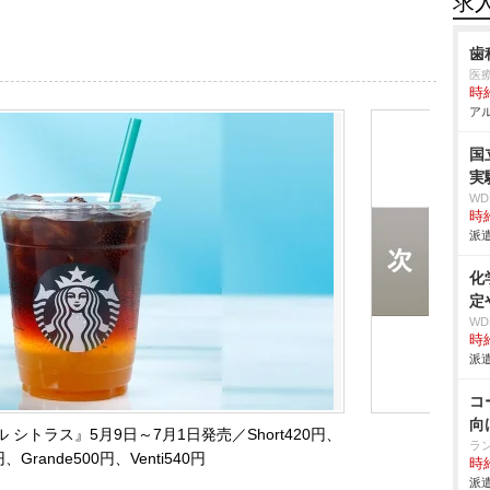
求
歯
医
時給
アル
国
実
W
時給
派遣
化
定
W
時給
派遣
コ
向
シトラス』5月9日～7月1日発売／Short420円、
ラ
0円、Grande500円、Venti540円
時給
派遣