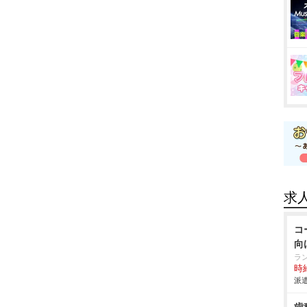
求
コ
向
ラ
時給
派遣