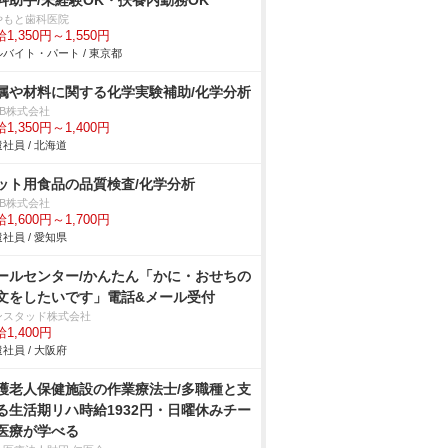
科助手/未経験OK・扶養内勤務OK
やもと歯科医院
1,350円～1,550円
バイト・パート / 東京都
属や材料に関する化学実験補助/化学分析
DB株式会社
1,350円～1,400円
社員 / 北海道
ット用食品の品質検査/化学分析
DB株式会社
1,600円～1,700円
社員 / 愛知県
ールセンター/かんたん「かに・おせちの
文をしたいです」電話&メール受付
ンスタッド株式会社
1,400円
社員 / 大阪府
護老人保健施設の作業療法士/多職種と支
る生活期リハ時給1932円・日曜休みチー
医療が学べる