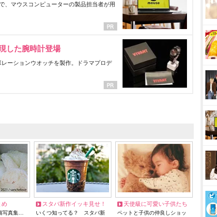
で、マウスコンピューターの製品担当者が用
表現した腕時計登場
ラボレーションウオッチを製作。ドラマプロデ
とめ
スタバ新作イッキ見せ！
天使級に可愛い子供たち
猫写真集…
いくつ知ってる？ スタバ新
ペットと子供の仲良しショッ