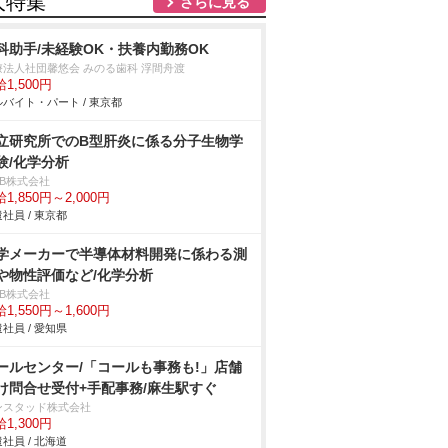
人特集
さらに見る
科助手/未経験OK・扶養内勤務OK
療法人社団馨悠会 みのる歯科 浮間舟渡
1,500円
バイト・パート / 東京都
立研究所でのB型肝炎に係る分子生物学
験/化学分析
DB株式会社
1,850円～2,000円
社員 / 東京都
学メーカーで半導体材料開発に係わる測
や物性評価など/化学分析
DB株式会社
1,550円～1,600円
社員 / 愛知県
ールセンター/「コールも事務も!」店舗
け問合せ受付+手配事務/麻生駅すぐ
ンスタッド株式会社
1,300円
社員 / 北海道