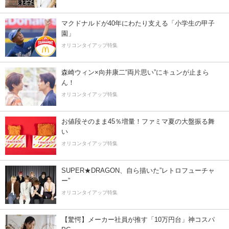
マクドナルドが40年にわたり支える「小学生の甲子
園」
オリコンタイアップ特集
森崎ウィン×向井康二“両片思い”にキュンが止まら
ん！
オリコンタイアップ特集
お値段そのまま45％増量！ファミマ夏の大盤振る舞
い
オリコンタイアップ特集
SUPER★DRAGON、自ら描いた”レトロフューチャ
ー”
オリコンタイアップ特集
【驚愕】メーカー社員が推す「10万円台」神コスパ