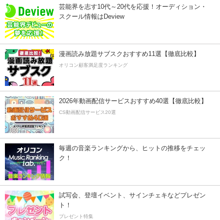
芸能界を志す10代～20代を応援！オーディション・
スクール情報はDeview
漫画読み放題サブスクおすすめ11選【徹底比較】
オリコン顧客満足度ランキング
2026年動画配信サービスおすすめ40選【徹底比較】
CS動画配信サービス20選
毎週の音楽ランキングから、ヒットの推移をチェッ
ク！
試写会、登壇イベント、サインチェキなどプレゼン
ト！
プレゼント特集