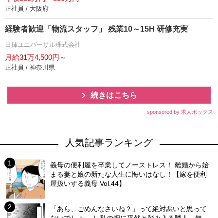
正社員 / 大阪府
経験者歓迎「物流スタッフ」 残業10～15H 研修充実
日揮ユニバーサル株式会社
月給31万4,500円～
正社員 / 神奈川県
続きはこちら
sponsored by 求人ボックス
人気記事ランキング
義母の便利屋を卒業してノーストレス！ 離婚から始
まる妻と娘の新たな人生に悔いはなし！【嫁を便利
屋扱いする義母 Vol.44】
「あら、ごめんなさいね？」って絶対悪いと思って
ないでしょ…！ 私の畑に平然と踏み入る隣人…無