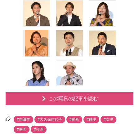
この写真の記事を読む
#吉田羊
#大久保佳代子
#動画
#俳優
#女優
#映画
#邦画