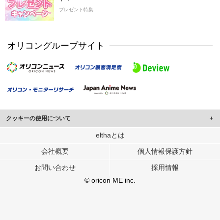
プレゼント特集
オリコングループサイト
クッキーの使用について
このサイトでは Cookie を使用して、ユーザーに合わせたコンテンツや広告の
elthaとは
表示、ソーシャル メディア機能の提供、広告の表示回数やクリック数の測定を
会社概要
個人情報保護方針
行っています。
また、ユーザーによるサイトの利用状況についても情報を収集し、ソーシャル
お問い合わせ
採用情報
メディアや広告配信、データ解析の各パートナーに提供しています。
各パートナーは、この情報とユーザーが各パートナーに提供した他の情報や、
© oricon ME inc.
ユーザーが各パートナーのサービスを使用したときに収集した他の情報を組み
合わせて使用することがあります。