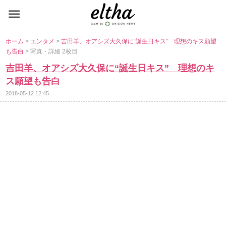
ホーム
>
エンタメ
>
吉田羊、オアシズ大久保に“誕生日キス” 理想のキス願望
も告白
> 写真・詳細 2枚目
吉田羊、オアシズ大久保に“誕生日キス” 理想のキ
ス願望も告白
2018-05-12 12:45