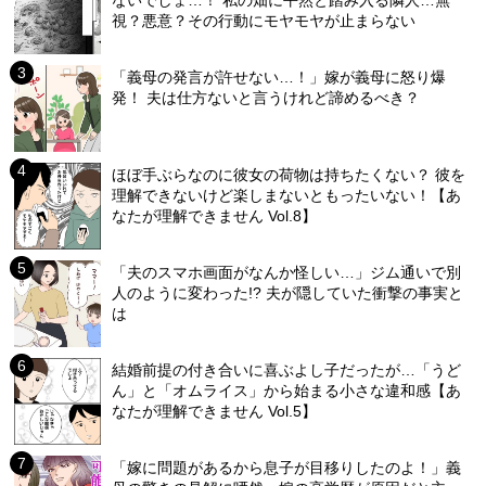
視？悪意？その行動にモヤモヤが止まらない
「義母の発言が許せない…！」嫁が義母に怒り爆
発！ 夫は仕方ないと言うけれど諦めるべき？
ほぼ手ぶらなのに彼女の荷物は持ちたくない？ 彼を
理解できないけど楽しまないともったいない！【あ
なたが理解できません Vol.8】
「夫のスマホ画面がなんか怪しい…」ジム通いで別
人のように変わった!? 夫が隠していた衝撃の事実と
は
結婚前提の付き合いに喜ぶよし子だったが…「うど
ん」と「オムライス」から始まる小さな違和感【あ
なたが理解できません Vol.5】
「嫁に問題があるから息子が目移りしたのよ！」義