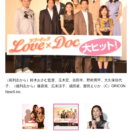
（前列左から）鈴木おさむ監督、玉木宏、吉田羊、野村周平、大久保佳代
子、（後列左から）篠原篤、広末涼子、成田凌、唐田えりか （C）ORICON
NewS inc.