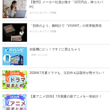
【驚愕】メーカー社員が推す「10万円台」神コスパ
PC
オリコンタイアップ特集
「別班のよう」腕時計で『VIVANT』の世界観再現
オリコンタイアップ特集
自販機にピッ！ですぐに買えちゃう
（PR）ジハンピ
2026年7月夏ドラマも、注目作＆話題作が勢ぞろい！
【夏アニメ2026】7月期夏の新アニメを一挙紹介！