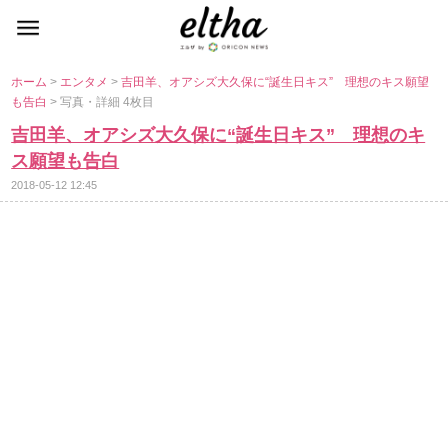
ホーム
>
エンタメ
>
吉田羊、オアシズ大久保に“誕生日キス” 理想のキス願望
も告白
> 写真・詳細 4枚目
吉田羊、オアシズ大久保に“誕生日キス” 理想のキ
ス願望も告白
2018-05-12 12:45