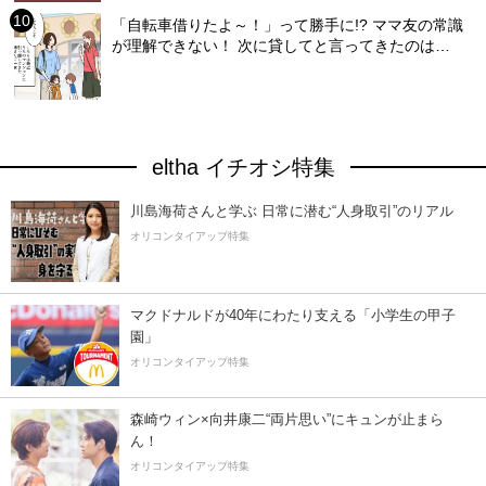
「自転車借りたよ～！」って勝手に!? ママ友の常識
が理解できない！ 次に貸してと言ってきたのは…
eltha イチオシ特集
川島海荷さんと学ぶ 日常に潜む“人身取引”のリアル
オリコンタイアップ特集
マクドナルドが40年にわたり支える「小学生の甲子
園」
オリコンタイアップ特集
森崎ウィン×向井康二“両片思い”にキュンが止まら
ん！
オリコンタイアップ特集