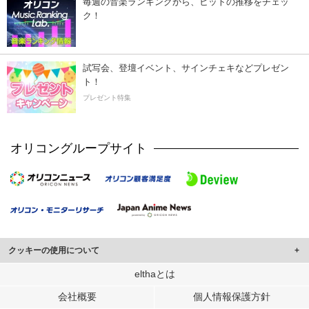
毎週の音楽ランキングから、ヒットの推移をチェッ
ク！
試写会、登壇イベント、サインチェキなどプレゼン
ト！
プレゼント特集
オリコングループサイト
クッキーの使用について
このサイトでは Cookie を使用して、ユーザーに合わせたコンテンツや広告の
elthaとは
表示、ソーシャル メディア機能の提供、広告の表示回数やクリック数の測定を
会社概要
個人情報保護方針
行っています。
また、ユーザーによるサイトの利用状況についても情報を収集し、ソーシャル