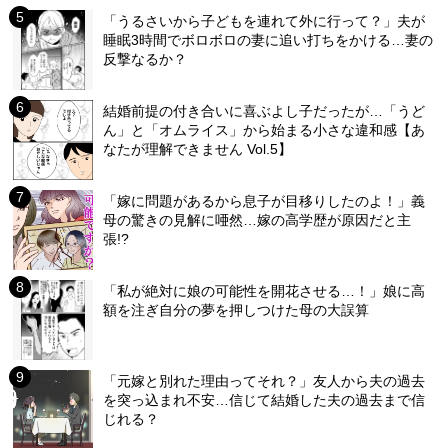
「うるさいから子どもを連れて外に行って？」夫が
睡眠3時間でボロボロの妻に追い打ちをかける…妻の
反撃なるか？
結婚前提の付き合いに喜ぶよし子だったが…「うど
ん」と「オムライス」から始まる小さな違和感【あ
なたが理解できません Vol.5】
「嫁に問題があるから息子が目移りしたのよ！」義
母の驚きの見解に唖然…嫁の高学歴が原因だと主
張!?
「私が絶対に娘の可能性を開花させる…！」娘に高
額を注ぎ自分の夢を押しつけた母の大誤算
「元嫁と別れた理由ってそれ？」友人から夫の過去
を突っ込まれ不安…信じて結婚した夫の過去まで信
じれる？