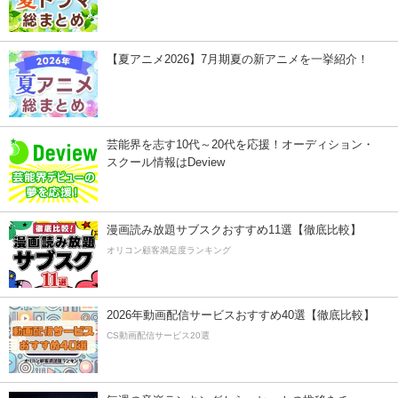
【夏アニメ2026】7月期夏の新アニメを一挙紹介！
芸能界を志す10代～20代を応援！オーディション・
スクール情報はDeview
漫画読み放題サブスクおすすめ11選【徹底比較】
オリコン顧客満足度ランキング
2026年動画配信サービスおすすめ40選【徹底比較】
CS動画配信サービス20選