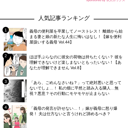
sponsored by 求人ボックス
人気記事ランキング
義母の便利屋を卒業してノーストレス！ 離婚から始
まる妻と娘の新たな人生に悔いはなし！【嫁を便利
屋扱いする義母 Vol.44】
ほぼ手ぶらなのに彼女の荷物は持ちたくない？ 彼を
理解できないけど楽しまないともったいない！【あ
なたが理解できません Vol.8】
「あら、ごめんなさいね？」って絶対悪いと思って
ないでしょ…！ 私の畑に平然と踏み入る隣人…無
視？悪意？その行動にモヤモヤが止まらない
「義母の発言が許せない…！」嫁が義母に怒り爆
発！ 夫は仕方ないと言うけれど諦めるべき？