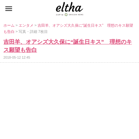
ホーム
>
エンタメ
>
吉田羊、オアシズ大久保に“誕生日キス” 理想のキス願望
も告白
> 写真・詳細 7枚目
吉田羊、オアシズ大久保に“誕生日キス” 理想のキ
ス願望も告白
2018-05-12 12:45