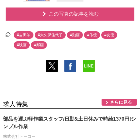
この写真の記事を読む
#吉田羊
#大久保佳代子
#動画
#俳優
#女優
#映画
#邦画
さらに見る
求人特集
部品を運ぶ軽作業スタッフ/日勤&土日休みで時給1370円!シ
ンプル作業
株式会社トーコー