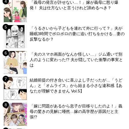
「義母の発言が許せない…！」嫁が義母に怒り爆
発！ 夫は仕方ないと言うけれど諦めるべき？
「うるさいから子どもを連れて外に行って？」夫が
睡眠3時間でボロボロの妻に追い打ちをかける…妻の
反撃なるか？
「夫のスマホ画面がなんか怪しい…」ジム通いで別
人のように変わった!? 夫が隠していた衝撃の事実と
は
結婚前提の付き合いに喜ぶよし子だったが…「うど
ん」と「オムライス」から始まる小さな違和感【あ
なたが理解できません Vol.5】
「嫁に問題があるから息子が目移りしたのよ！」義
母の驚きの見解に唖然…嫁の高学歴が原因だと主
張!?