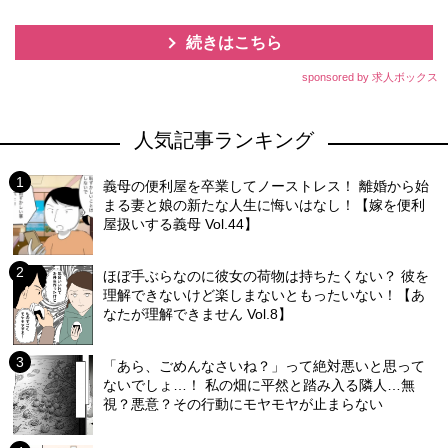
続きはこちら
sponsored by 求人ボックス
人気記事ランキング
義母の便利屋を卒業してノーストレス！ 離婚から始
まる妻と娘の新たな人生に悔いはなし！【嫁を便利
屋扱いする義母 Vol.44】
ほぼ手ぶらなのに彼女の荷物は持ちたくない？ 彼を
理解できないけど楽しまないともったいない！【あ
なたが理解できません Vol.8】
「あら、ごめんなさいね？」って絶対悪いと思って
ないでしょ…！ 私の畑に平然と踏み入る隣人…無
視？悪意？その行動にモヤモヤが止まらない