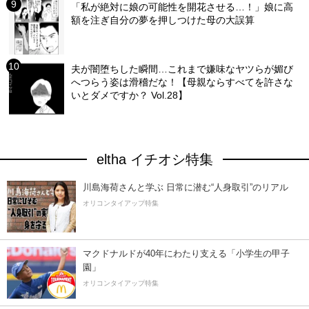
「私が絶対に娘の可能性を開花させる…！」娘に高
額を注ぎ自分の夢を押しつけた母の大誤算
夫が闇堕ちした瞬間…これまで嫌味なヤツらが媚び
へつらう姿は滑稽だな！【母親ならすべてを許さな
いとダメですか？ Vol.28】
eltha イチオシ特集
川島海荷さんと学ぶ 日常に潜む“人身取引”のリアル
オリコンタイアップ特集
マクドナルドが40年にわたり支える「小学生の甲子
園」
オリコンタイアップ特集