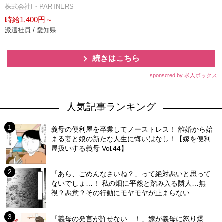
株式会社I・PARTNERS
時給1,400円～
派遣社員 / 愛知県
続きはこちら
sponsored by 求人ボックス
人気記事ランキング
義母の便利屋を卒業してノーストレス！ 離婚から始
まる妻と娘の新たな人生に悔いはなし！【嫁を便利
屋扱いする義母 Vol.44】
「あら、ごめんなさいね？」って絶対悪いと思って
ないでしょ…！ 私の畑に平然と踏み入る隣人…無
視？悪意？その行動にモヤモヤが止まらない
「義母の発言が許せない…！」嫁が義母に怒り爆