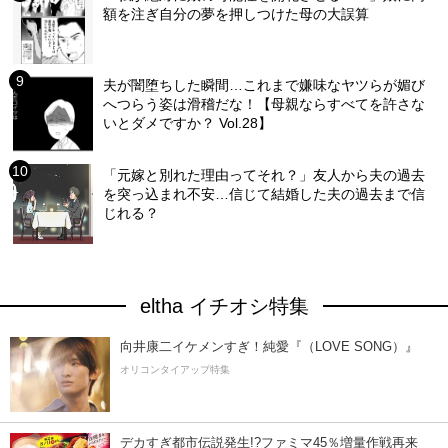
額を注ぎ自分の夢を押しつけた母の大誤算
夫が闇堕ちした瞬間…これまで嫌味なヤツらが媚び
へつらう姿は滑稽だな！【母親ならすべてを許さな
いとダメですか？ Vol.28】
「元嫁と別れた理由ってそれ？」友人から夫の過去
を突っ込まれ不安…信じて結婚した夫の過去まで信
じれる？
eltha イチオシ特集
向井康二イケメンすぎ！純愛『（LOVE SONG）』
オリコンタイアップ特集
デカすぎ都市伝説発生!?ファミマ45％増量作戦再来