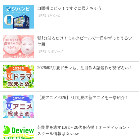
自販機にピッ！ですぐに買えちゃう
（PR）ジハンピ
朝1分貼るだけ！ミルクピールで一日中ずっとうるツ
ヤ肌
（PR）サボリーノ
2026年7月夏ドラマも、注目作＆話題作が勢ぞろい！
【夏アニメ2026】7月期夏の新アニメを一挙紹介！
芸能界を志す10代～20代を応援！オーディション・
スクール情報はDeview