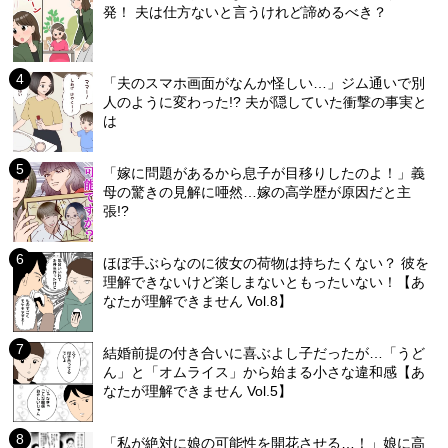
発！ 夫は仕方ないと言うけれど諦めるべき？
「夫のスマホ画面がなんか怪しい…」ジム通いで別
人のように変わった!? 夫が隠していた衝撃の事実と
は
「嫁に問題があるから息子が目移りしたのよ！」義
母の驚きの見解に唖然…嫁の高学歴が原因だと主
張!?
ほぼ手ぶらなのに彼女の荷物は持ちたくない？ 彼を
理解できないけど楽しまないともったいない！【あ
なたが理解できません Vol.8】
結婚前提の付き合いに喜ぶよし子だったが…「うど
ん」と「オムライス」から始まる小さな違和感【あ
なたが理解できません Vol.5】
「私が絶対に娘の可能性を開花させる…！」娘に高