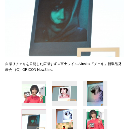
自撮りチェキを公開した広瀬すず＝富士フイルムinstax『チェキ』新製品発
表会 （C）ORICON NewS inc.