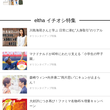
eltha イチオシ特集
川島海荷さんと学ぶ 日常に潜む“人身取引”のリアル
オリコンタイアップ特集
マクドナルドが40年にわたり支える「小学生の甲子
園」
オリコンタイアップ特集
森崎ウィン×向井康二“両片思い”にキュンが止まら
ん！
オリコンタイアップ特集
大好評につき再び！ファミマ名物45％増量キャンペ
ーン