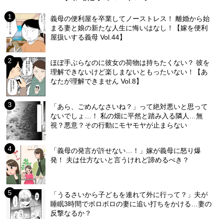
義母の便利屋を卒業してノーストレス！ 離婚から始
まる妻と娘の新たな人生に悔いはなし！【嫁を便利
屋扱いする義母 Vol.44】
ほぼ手ぶらなのに彼女の荷物は持ちたくない？ 彼を
理解できないけど楽しまないともったいない！【あ
なたが理解できません Vol.8】
「あら、ごめんなさいね？」って絶対悪いと思って
ないでしょ…！ 私の畑に平然と踏み入る隣人…無
視？悪意？その行動にモヤモヤが止まらない
「義母の発言が許せない…！」嫁が義母に怒り爆
発！ 夫は仕方ないと言うけれど諦めるべき？
「うるさいから子どもを連れて外に行って？」夫が
睡眠3時間でボロボロの妻に追い打ちをかける…妻の
反撃なるか？