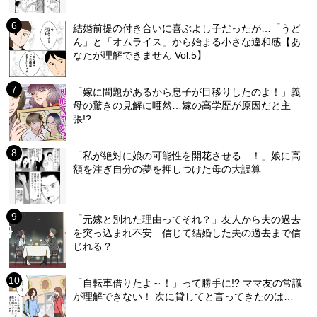
結婚前提の付き合いに喜ぶよし子だったが…「うど
ん」と「オムライス」から始まる小さな違和感【あ
なたが理解できません Vol.5】
「嫁に問題があるから息子が目移りしたのよ！」義
母の驚きの見解に唖然…嫁の高学歴が原因だと主
張!?
「私が絶対に娘の可能性を開花させる…！」娘に高
額を注ぎ自分の夢を押しつけた母の大誤算
「元嫁と別れた理由ってそれ？」友人から夫の過去
を突っ込まれ不安…信じて結婚した夫の過去まで信
じれる？
「自転車借りたよ～！」って勝手に!? ママ友の常識
が理解できない！ 次に貸してと言ってきたのは…