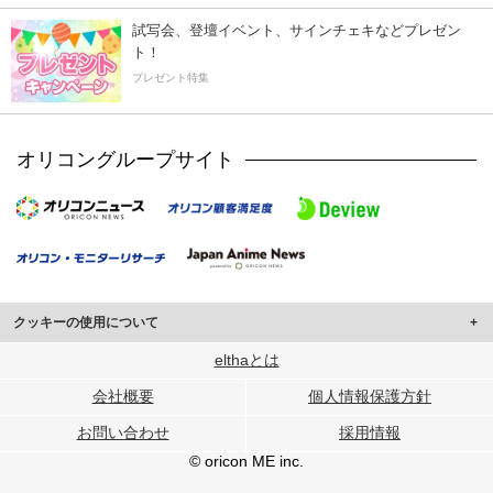
試写会、登壇イベント、サインチェキなどプレゼン
ト！
プレゼント特集
オリコングループサイト
クッキーの使用について
このサイトでは Cookie を使用して、ユーザーに合わせたコンテンツや広告の
elthaとは
表示、ソーシャル メディア機能の提供、広告の表示回数やクリック数の測定を
会社概要
個人情報保護方針
行っています。
また、ユーザーによるサイトの利用状況についても情報を収集し、ソーシャル
お問い合わせ
採用情報
メディアや広告配信、データ解析の各パートナーに提供しています。
各パートナーは、この情報とユーザーが各パートナーに提供した他の情報や、
© oricon ME inc.
ユーザーが各パートナーのサービスを使用したときに収集した他の情報を組み
合わせて使用することがあります。