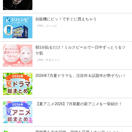
自販機にピッ！ですぐに買えちゃう
（PR）ジハンピ
朝1分貼るだけ！ミルクピールで一日中ずっとうるツ
ヤ肌
（PR）サボリーノ
2026年7月夏ドラマも、注目作＆話題作が勢ぞろい！
【夏アニメ2026】7月期夏の新アニメを一挙紹介！