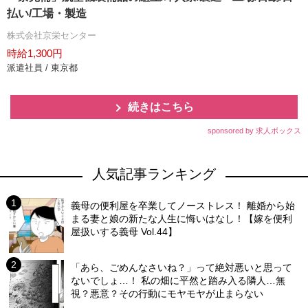
払い/工場・製造
株式会社京栄センター
時給1,300円
派遣社員 / 東京都
続きはこちら
sponsored by 求人ボックス
人気記事ランキング
義母の便利屋を卒業してノーストレス！ 離婚から始
まる妻と娘の新たな人生に悔いはなし！【嫁を便利
屋扱いする義母 Vol.44】
「あら、ごめんなさいね？」って絶対悪いと思って
ないでしょ…！ 私の畑に平然と踏み入る隣人…無
視？悪意？その行動にモヤモヤが止まらない