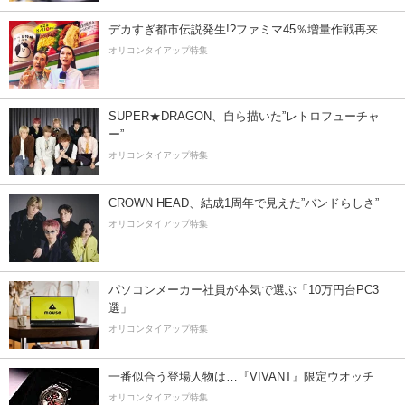
デカすぎ都市伝説発生!?ファミマ45％増量作戦再来
オリコンタイアップ特集
SUPER★DRAGON、自ら描いた”レトロフューチャ
ー”
オリコンタイアップ特集
CROWN HEAD、結成1周年で見えた”バンドらしさ”
オリコンタイアップ特集
パソコンメーカー社員が本気で選ぶ「10万円台PC3
選」
オリコンタイアップ特集
一番似合う登場人物は…『VIVANT』限定ウオッチ
オリコンタイアップ特集