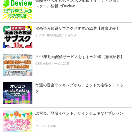
芸能界を志す10代～20代を応援！オーディション・
スクール情報はDeview
漫画読み放題サブスクおすすめ11選【徹底比較】
オリコン顧客満足度ランキング
2026年動画配信サービスおすすめ40選【徹底比較】
CS動画配信サービス20選
毎週の音楽ランキングから、ヒットの推移をチェッ
ク！
試写会、登壇イベント、サインチェキなどプレゼン
ト！
プレゼント特集