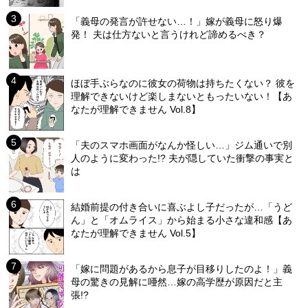
「義母の発言が許せない…！」嫁が義母に怒り爆
発！ 夫は仕方ないと言うけれど諦めるべき？
ほぼ手ぶらなのに彼女の荷物は持ちたくない？ 彼を
理解できないけど楽しまないともったいない！【あ
なたが理解できません Vol.8】
「夫のスマホ画面がなんか怪しい…」ジム通いで別
人のように変わった!? 夫が隠していた衝撃の事実と
は
結婚前提の付き合いに喜ぶよし子だったが…「うど
ん」と「オムライス」から始まる小さな違和感【あ
なたが理解できません Vol.5】
「嫁に問題があるから息子が目移りしたのよ！」義
母の驚きの見解に唖然…嫁の高学歴が原因だと主
張!?