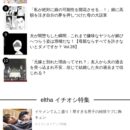
「私が絶対に娘の可能性を開花させる…！」娘に高
額を注ぎ自分の夢を押しつけた母の大誤算
夫が闇堕ちした瞬間…これまで嫌味なヤツらが媚び
へつらう姿は滑稽だな！【母親ならすべてを許さな
いとダメですか？ Vol.28】
「元嫁と別れた理由ってそれ？」友人から夫の過去
を突っ込まれ不安…信じて結婚した夫の過去まで信
じれる？
eltha イチオシ特集
イケメンてんこ盛り！尊すぎる男子の純情ラブに胸
キュン
オリコンタイアップ特集