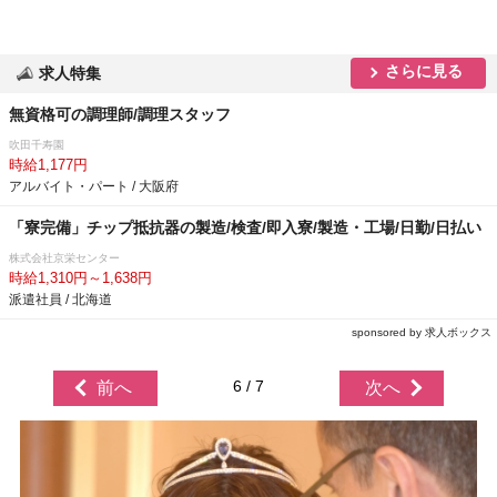
さらに見る
求人特集
無資格可の調理師/調理スタッフ
吹田千寿園
時給1,177円
アルバイト・パート / 大阪府
「寮完備」チップ抵抗器の製造/検査/即入寮/製造・工場/日勤/日払い
株式会社京栄センター
時給1,310円～1,638円
派遣社員 / 北海道
sponsored by 求人ボックス
6 / 7
前へ
次へ