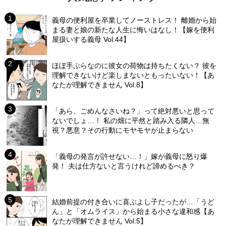
義母の便利屋を卒業してノーストレス！ 離婚から始
まる妻と娘の新たな人生に悔いはなし！【嫁を便利
屋扱いする義母 Vol.44】
ほぼ手ぶらなのに彼女の荷物は持ちたくない？ 彼を
理解できないけど楽しまないともったいない！【あ
なたが理解できません Vol.8】
「あら、ごめんなさいね？」って絶対悪いと思って
ないでしょ…！ 私の畑に平然と踏み入る隣人…無
視？悪意？その行動にモヤモヤが止まらない
「義母の発言が許せない…！」嫁が義母に怒り爆
発！ 夫は仕方ないと言うけれど諦めるべき？
結婚前提の付き合いに喜ぶよし子だったが…「うど
ん」と「オムライス」から始まる小さな違和感【あ
なたが理解できません Vol.5】