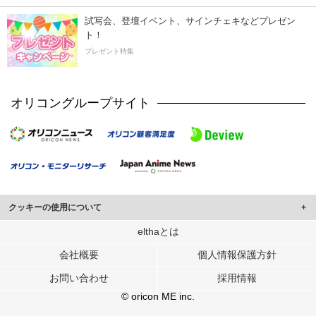
試写会、登壇イベント、サインチェキなどプレゼン
ト！
プレゼント特集
オリコングループサイト
クッキーの使用について
このサイトでは Cookie を使用して、ユーザーに合わせたコンテンツや広告の
elthaとは
表示、ソーシャル メディア機能の提供、広告の表示回数やクリック数の測定を
会社概要
個人情報保護方針
行っています。
また、ユーザーによるサイトの利用状況についても情報を収集し、ソーシャル
お問い合わせ
採用情報
メディアや広告配信、データ解析の各パートナーに提供しています。
各パートナーは、この情報とユーザーが各パートナーに提供した他の情報や、
© oricon ME inc.
ユーザーが各パートナーのサービスを使用したときに収集した他の情報を組み
合わせて使用することがあります。