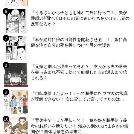
「うるさいから子どもを連れて外に行って？」夫が
睡眠3時間でボロボロの妻に追い打ちをかける…妻の
反撃なるか？
「私が絶対に娘の可能性を開花させる…！」娘に高
額を注ぎ自分の夢を押しつけた母の大誤算
「元嫁と別れた理由ってそれ？」友人から夫の過去
を突っ込まれ不安…信じて結婚した夫の過去まで信
じれる？
「自転車借りたよ～！」って勝手に!? ママ友の常識
が理解できない！ 次に貸してと言ってきたのは…
「育休中でしょ？手伝って！」嫁を好き勝手使う義
母のお願いを断りたい！ 頼みの綱の夫はまさかの無
関心!? 自体は最悪の結末に…