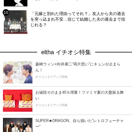
「元嫁と別れた理由ってそれ？」友人から夫の過去
を突っ込まれ不安…信じて結婚した夫の過去まで信
じれる？
eltha イチオシ特集
森崎ウィン×向井康二“両片思い”にキュンが止まら
ん！
オリコンタイアップ特集
お値段そのまま45％増量！ファミマ夏の大盤振る舞
い
オリコンタイアップ特集
SUPER★DRAGON、自ら描いた”レトロフューチャ
ー”