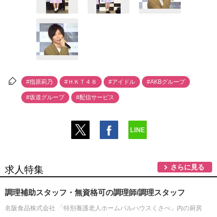
#指原莉乃
#ＨＫＴ４８
#アイドル
#AKBグループ
#坂道グループ
#配信サービス
さらに見る
求人特集
調理補助スタッフ・無資格可の調理師/調理スタッフ
名阪食品株式会社 「特別養護老人ホームパルハウスくさべ」内の厨房