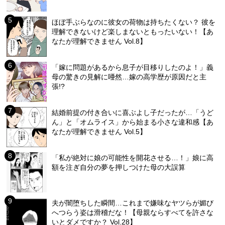
ほぼ手ぶらなのに彼女の荷物は持ちたくない？ 彼を
理解できないけど楽しまないともったいない！【あ
なたが理解できません Vol.8】
「嫁に問題があるから息子が目移りしたのよ！」義
母の驚きの見解に唖然…嫁の高学歴が原因だと主
張!?
結婚前提の付き合いに喜ぶよし子だったが…「うど
ん」と「オムライス」から始まる小さな違和感【あ
なたが理解できません Vol.5】
「私が絶対に娘の可能性を開花させる…！」娘に高
額を注ぎ自分の夢を押しつけた母の大誤算
夫が闇堕ちした瞬間…これまで嫌味なヤツらが媚び
へつらう姿は滑稽だな！【母親ならすべてを許さな
いとダメですか？ Vol.28】