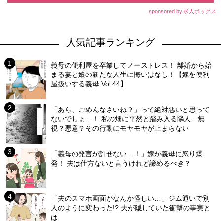
sponsored by 求人ボックス
人気記事ランキング
義母の便利屋を卒業してノーストレス！ 離婚から始
まる妻と娘の新たな人生に悔いはなし！【嫁を便利
屋扱いする義母 Vol.44】
「あら、ごめんなさいね？」って絶対悪いと思って
ないでしょ…！ 私の畑に平然と踏み入る隣人…無
視？悪意？その行動にモヤモヤが止まらない
「義母の発言が許せない…！」嫁が義母に怒り爆
発！ 夫は仕方ないと言うけれど諦めるべき？
「夫のスマホ画面がなんか怪しい…」ジム通いで別
人のように変わった!? 夫が隠していた衝撃の事実と
は