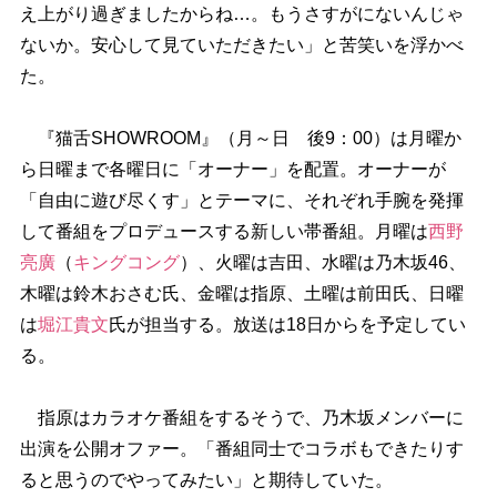
え上がり過ぎましたからね…。もうさすがにないんじゃ
ないか。安心して見ていただきたい」と苦笑いを浮かべ
た。
『猫舌SHOWROOM』（月～日 後9：00）は月曜か
ら日曜まで各曜日に「オーナー」を配置。オーナーが
「自由に遊び尽くす」とテーマに、それぞれ手腕を発揮
して番組をプロデュースする新しい帯番組。月曜は
西野
亮廣
（
キングコング
）、火曜は吉田、水曜は乃木坂46、
木曜は鈴木おさむ氏、金曜は指原、土曜は前田氏、日曜
は
堀江貴文
氏が担当する。放送は18日からを予定してい
る。
指原はカラオケ番組をするそうで、乃木坂メンバーに
出演を公開オファー。「番組同士でコラボもできたりす
ると思うのでやってみたい」と期待していた。