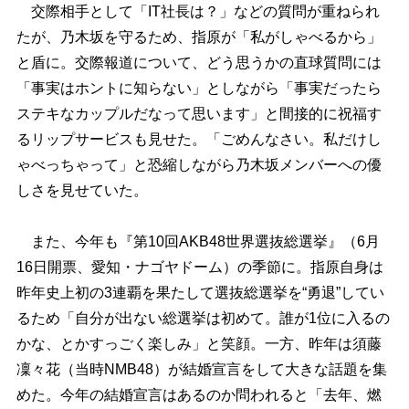
交際相手として「IT社長は？」などの質問が重ねられ
たが、乃木坂を守るため、指原が「私がしゃべるから」
と盾に。交際報道について、どう思うかの直球質問には
「事実はホントに知らない」としながら「事実だったら
ステキなカップルだなって思います」と間接的に祝福す
るリップサービスも見せた。「ごめんなさい。私だけし
ゃべっちゃって」と恐縮しながら乃木坂メンバーへの優
しさを見せていた。
また、今年も『第10回AKB48世界選抜総選挙』（6月
16日開票、愛知・ナゴヤドーム）の季節に。指原自身は
昨年史上初の3連覇を果たして選抜総選挙を“勇退”してい
るため「自分が出ない総選挙は初めて。誰が1位に入るの
かな、とかすっごく楽しみ」と笑顔。一方、昨年は須藤
凜々花（当時NMB48）が結婚宣言をして大きな話題を集
めた。今年の結婚宣言はあるのか問われると「去年、燃