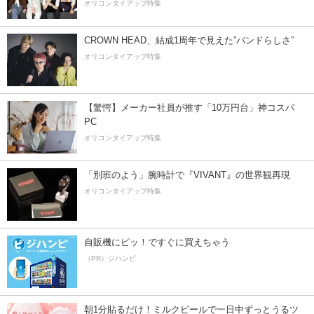
オリコンタイアップ特集
CROWN HEAD、結成1周年で見えた”バンドらしさ”
オリコンタイアップ特集
【驚愕】メーカー社員が推す「10万円台」神コスパ
PC
オリコンタイアップ特集
「別班のよう」腕時計で『VIVANT』の世界観再現
オリコンタイアップ特集
自販機にピッ！ですぐに買えちゃう
（PR）ジハンピ
朝1分貼るだけ！ミルクピールで一日中ずっとうるツ