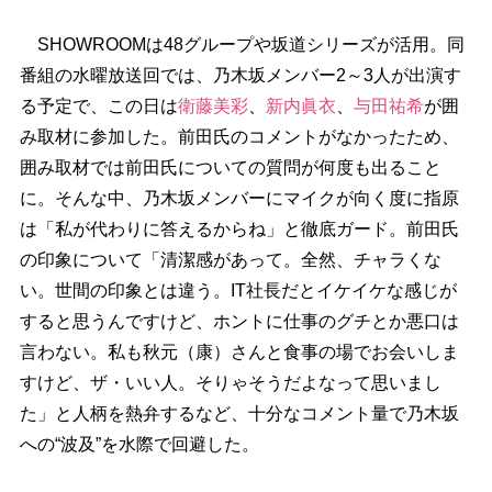
SHOWROOMは48グループや坂道シリーズが活用。同
番組の水曜放送回では、乃木坂メンバー2～3人が出演す
る予定で、この日は
衛藤美彩
、
新内眞衣
、
与田祐希
が囲
み取材に参加した。前田氏のコメントがなかったため、
囲み取材では前田氏についての質問が何度も出ること
に。そんな中、乃木坂メンバーにマイクが向く度に指原
は「私が代わりに答えるからね」と徹底ガード。前田氏
の印象について「清潔感があって。全然、チャラくな
い。世間の印象とは違う。IT社長だとイケイケな感じが
すると思うんですけど、ホントに仕事のグチとか悪口は
言わない。私も秋元（康）さんと食事の場でお会いしま
すけど、ザ・いい人。そりゃそうだよなって思いまし
た」と人柄を熱弁するなど、十分なコメント量で乃木坂
への“波及”を水際で回避した。