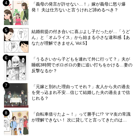
「義母の発言が許せない…！」嫁が義母に怒り爆
発！ 夫は仕方ないと言うけれど諦めるべき？
結婚前提の付き合いに喜ぶよし子だったが…「うど
ん」と「オムライス」から始まる小さな違和感【あ
なたが理解できません Vol.5】
「うるさいから子どもを連れて外に行って？」夫が
睡眠3時間でボロボロの妻に追い打ちをかける…妻の
反撃なるか？
「元嫁と別れた理由ってそれ？」友人から夫の過去
を突っ込まれ不安…信じて結婚した夫の過去まで信
じれる？
「自転車借りたよ～！」って勝手に!? ママ友の常識
が理解できない！ 次に貸してと言ってきたのは…