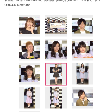
新番組『猫舌SHOWROOM』発表会に参加したHKT48・指原莉乃 （C）
ORICON NewS inc.