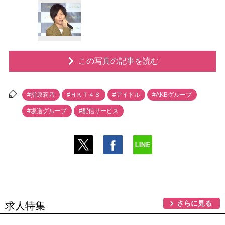
この写真の記事を読む
#指原莉乃
#ＨＫＴ４８
#アイドル
#AKBグループ
#坂道グループ
#配信サービス
さらに見る
求人特集