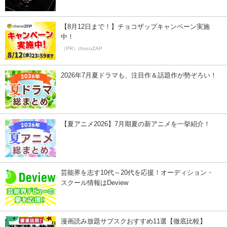
【8月12日まで！】チョコザップキャンペーン実施
中！
（PR）chocoZAP
2026年7月夏ドラマも、注目作＆話題作が勢ぞろい！
【夏アニメ2026】7月期夏の新アニメを一挙紹介！
芸能界を志す10代～20代を応援！オーディション・
スクール情報はDeview
漫画読み放題サブスクおすすめ11選【徹底比較】