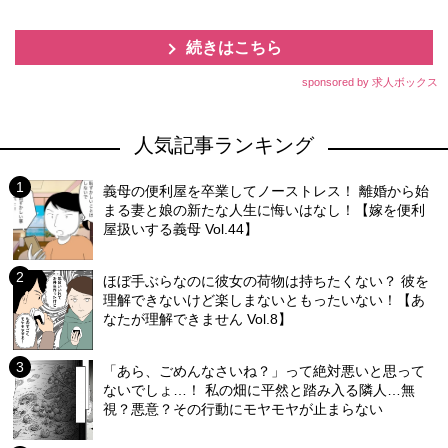
続きはこちら
sponsored by 求人ボックス
人気記事ランキング
義母の便利屋を卒業してノーストレス！ 離婚から始
まる妻と娘の新たな人生に悔いはなし！【嫁を便利
屋扱いする義母 Vol.44】
ほぼ手ぶらなのに彼女の荷物は持ちたくない？ 彼を
理解できないけど楽しまないともったいない！【あ
なたが理解できません Vol.8】
「あら、ごめんなさいね？」って絶対悪いと思って
ないでしょ…！ 私の畑に平然と踏み入る隣人…無
視？悪意？その行動にモヤモヤが止まらない