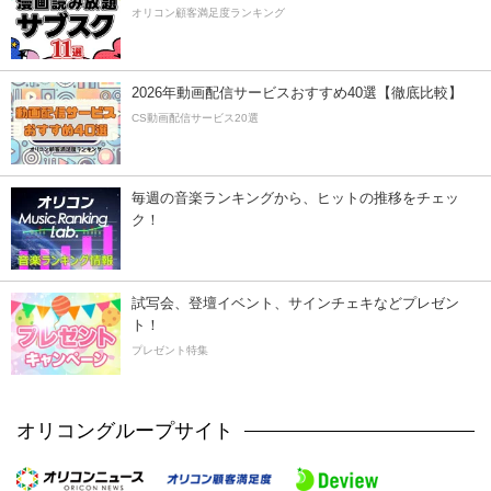
オリコン顧客満足度ランキング
2026年動画配信サービスおすすめ40選【徹底比較】
CS動画配信サービス20選
毎週の音楽ランキングから、ヒットの推移をチェッ
ク！
試写会、登壇イベント、サインチェキなどプレゼン
ト！
プレゼント特集
オリコングループサイト