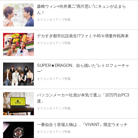
森崎ウィン×向井康二“両片思い”にキュンが止まら
ん！
オリコンタイアップ特集
デカすぎ都市伝説発生!?ファミマ45％増量作戦再来
オリコンタイアップ特集
SUPER★DRAGON、自ら描いた”レトロフューチャ
ー”
オリコンタイアップ特集
パソコンメーカー社員が本気で選ぶ「10万円台PC3
選」
オリコンタイアップ特集
一番似合う登場人物は…『VIVANT』限定ウオッチ
オリコンタイアップ特集