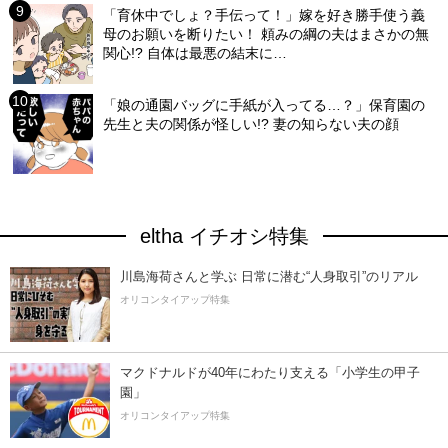
「育休中でしょ？手伝って！」嫁を好き勝手使う義
母のお願いを断りたい！ 頼みの綱の夫はまさかの無
関心!? 自体は最悪の結末に…
「娘の通園バッグに手紙が入ってる…？」保育園の
先生と夫の関係が怪しい!? 妻の知らない夫の顔
eltha イチオシ特集
川島海荷さんと学ぶ 日常に潜む“人身取引”のリアル
オリコンタイアップ特集
マクドナルドが40年にわたり支える「小学生の甲子
園」
オリコンタイアップ特集