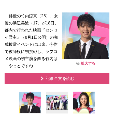
俳優の竹内涼真（25）、女
優の浜辺美波（17）が18日、
都内で行われた映画『センセ
イ君主』（8月1日公開）の完
成披露イベントに出席。今作
で教師役に初挑戦し、ラブコ
メ映画の初主演を飾る竹内は
拡大する
「やっとですね...
記事全文を読む