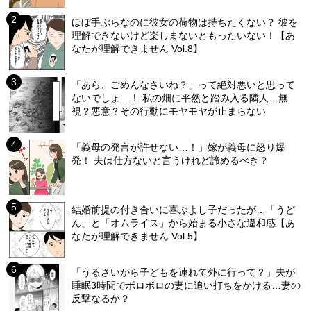
ほぼ手ぶらなのに彼女の荷物は持ちたくない？ 彼を
理解できないけど楽しまないともったいない！【あ
なたが理解できません Vol.8】
「あら、ごめんなさいね？」って絶対悪いと思って
ないでしょ…！ 私の畑に平然と踏み入る隣人…無
視？悪意？その行動にモヤモヤが止まらない
「義母の発言が許せない…！」嫁が義母に怒り爆
発！ 夫は仕方ないと言うけれど諦めるべき？
結婚前提の付き合いに喜ぶよし子だったが…「うど
ん」と「オムライス」から始まる小さな違和感【あ
なたが理解できません Vol.5】
「うるさいから子どもを連れて外に行って？」夫が
睡眠3時間でボロボロの妻に追い打ちをかける…妻の
反撃なるか？