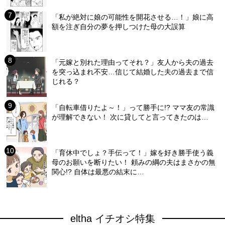
「私が絶対に娘の可能性を開花させる…！」娘に高
額を注ぎ自分の夢を押しつけた母の大誤算
「元嫁と別れた理由ってそれ？」友人から夫の過去
を突っ込まれ不安…信じて結婚した夫の過去まで信
じれる？
「自転車借りたよ～！」って勝手に!? ママ友の常識
が理解できない！ 次に貸してと言ってきたのは…
「育休中でしょ？手伝って！」嫁を好き勝手使う義
母のお願いを断りたい！ 頼みの綱の夫はまさかの無
関心!? 自体は最悪の結末に…
eltha イチオシ特集