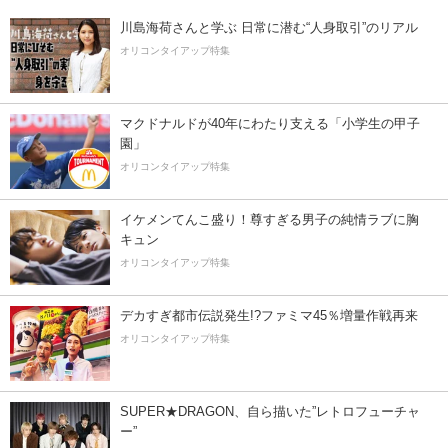
川島海荷さんと学ぶ 日常に潜む“人身取引”のリアル
オリコンタイアップ特集
マクドナルドが40年にわたり支える「小学生の甲子
園」
オリコンタイアップ特集
イケメンてんこ盛り！尊すぎる男子の純情ラブに胸
キュン
オリコンタイアップ特集
デカすぎ都市伝説発生!?ファミマ45％増量作戦再来
オリコンタイアップ特集
SUPER★DRAGON、自ら描いた”レトロフューチャ
ー”