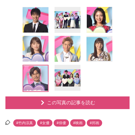
この写真の記事を読む
#竹内涼真
#女優
#俳優
#映画
#邦画