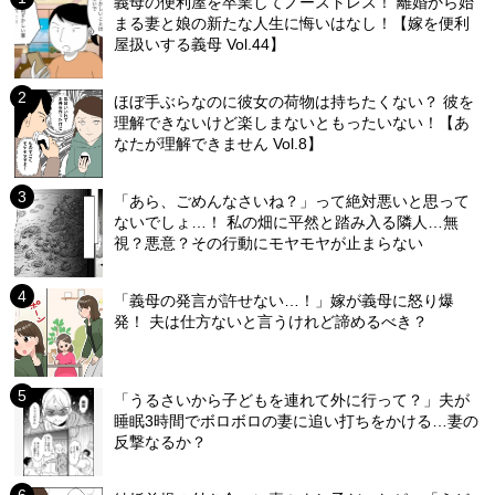
義母の便利屋を卒業してノーストレス！ 離婚から始
まる妻と娘の新たな人生に悔いはなし！【嫁を便利
屋扱いする義母 Vol.44】
ほぼ手ぶらなのに彼女の荷物は持ちたくない？ 彼を
理解できないけど楽しまないともったいない！【あ
なたが理解できません Vol.8】
「あら、ごめんなさいね？」って絶対悪いと思って
ないでしょ…！ 私の畑に平然と踏み入る隣人…無
視？悪意？その行動にモヤモヤが止まらない
「義母の発言が許せない…！」嫁が義母に怒り爆
発！ 夫は仕方ないと言うけれど諦めるべき？
「うるさいから子どもを連れて外に行って？」夫が
睡眠3時間でボロボロの妻に追い打ちをかける…妻の
反撃なるか？