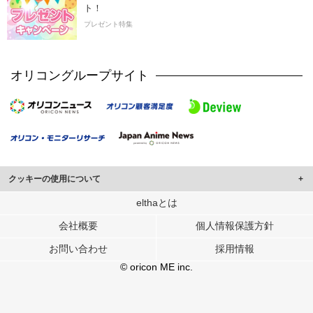
ト！
プレゼント特集
オリコングループサイト
クッキーの使用について
このサイトでは Cookie を使用して、ユーザーに合わせたコンテンツや広告の
elthaとは
表示、ソーシャル メディア機能の提供、広告の表示回数やクリック数の測定を
会社概要
個人情報保護方針
行っています。
また、ユーザーによるサイトの利用状況についても情報を収集し、ソーシャル
お問い合わせ
採用情報
メディアや広告配信、データ解析の各パートナーに提供しています。
各パートナーは、この情報とユーザーが各パートナーに提供した他の情報や、
© oricon ME inc.
ユーザーが各パートナーのサービスを使用したときに収集した他の情報を組み
合わせて使用することがあります。