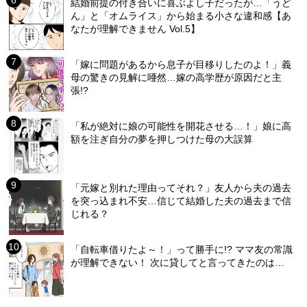
結婚前提の付き合いに喜ぶよし子だったが…「うど
ん」と「オムライス」から始まる小さな違和感【あ
なたが理解できません Vol.5】
「嫁に問題があるから息子が目移りしたのよ！」義
母の驚きの見解に唖然…嫁の高学歴が原因だと主
張!?
「私が絶対に娘の可能性を開花させる…！」娘に高
額を注ぎ自分の夢を押しつけた母の大誤算
「元嫁と別れた理由ってそれ？」友人から夫の過去
を突っ込まれ不安…信じて結婚した夫の過去まで信
じれる？
「自転車借りたよ～！」って勝手に!? ママ友の常識
が理解できない！ 次に貸してと言ってきたのは…