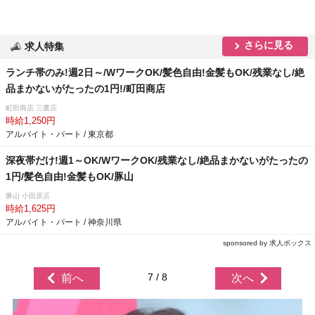
さらに見る
求人特集
ランチ帯のみ!週2日～/WワークOK/髪色自由!金髪もOK/残業なし/絶
品まかないがたったの1円!/町田商店
町田商店 三鷹店
時給1,250円
アルバイト・パート / 東京都
深夜帯だけ!週1～OK/WワークOK/残業なし/絶品まかないがたったの
1円/髪色自由!金髪もOK/豚山
豚山 小田原店
時給1,625円
アルバイト・パート / 神奈川県
sponsored by 求人ボックス
7 / 8
前へ
次へ