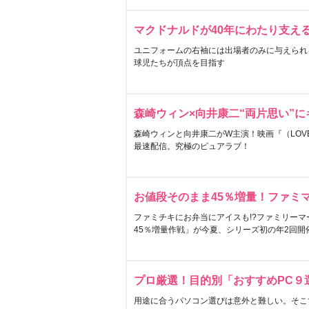
マクドナルドが40年にわたり支え
ユニフォームの右袖には出場者のみに与えられ
球児たちが頂点を目指す
森崎ウィン×向井康二“両片思い”
森崎ウィンと向井康二がW主演！映画『（LOVE S
最速配信。究極のピュアラブ！
お値段そのまま45％増量！ファミ
ファミチキにお弁当にアイスも!?ファミリーマ
45％増量作戦」が今夏、シリーズ初の年2回開
プロ厳選！目的別「おすすめPC９
用途に合うパソコン選びは意外と難しい。そこ