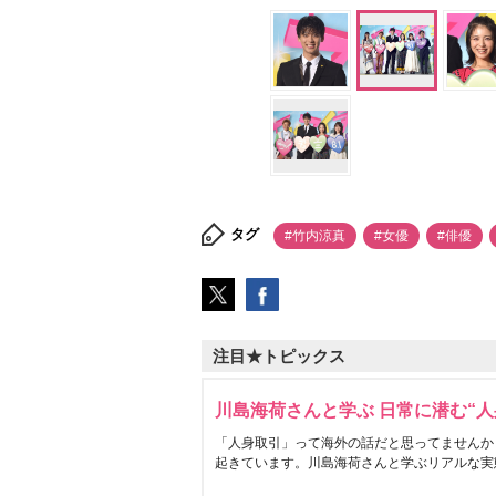
タグ
#竹内涼真
#女優
#俳優
注目★トピックス
川島海荷さんと学ぶ 日常に潜む“人
「人身取引」って海外の話だと思ってませんか
起きています。川島海荷さんと学ぶリアルな実