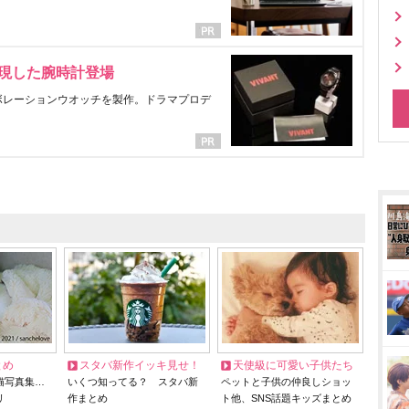
表現した腕時計登場
ラボレーションウオッチを製作。ドラマプロデ
とめ
スタバ新作イッキ見せ！
天使級に可愛い子供たち
猫写真集…
いくつ知ってる？ スタバ新
ペットと子供の仲良しショッ
リ
作まとめ
ト他、SNS話題キッズまとめ