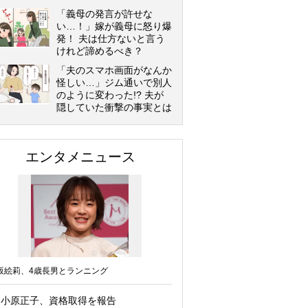
「義母の発言が許せな
い…！」嫁が義母に怒り爆
発！ 夫は仕方ないと言う
けれど諦めるべき？
「夫のスマホ画面がなんか
怪しい…」ジム通いで別人
のように変わった!? 夫が
隠していた衝撃の事実とは
エンタメニュース
坂絵莉、4歳長男とランニング
小原正子、資格取得を報告