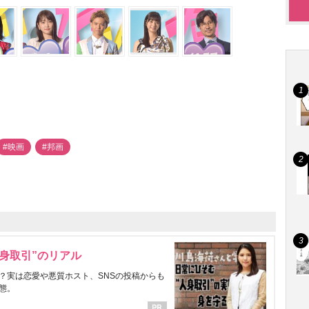
#映画
#邦画
身取引”のリアル
？実は恋愛や悪質ホスト、SNSの投稿からも
態。