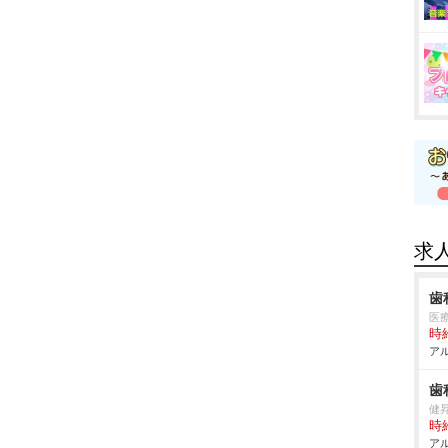
求
歯
医
時給
アル
歯
健
時給
アル