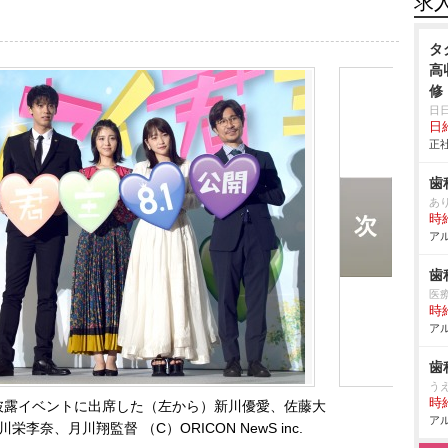
求
タ
高
修
収
日
日
正社
歯
あ
時給
アル
歯
医
時給
アル
歯
う
時給
披露イベントに出席した（左から）新川優愛、佐藤大
アル
奈、月川翔監督 （C）ORICON NewS inc.