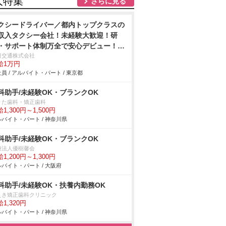
人特集
さらに見る
クシードライバー／都内トップクラスの
収入タクシー会社！未経験大歓迎！研
・サポート体制万全で安心デビュー！月
100万円超も可能！
日交通株式会社
給1万円
員 / アルバイト・パート / 東京都
科助手/未経験OK・ブランクOK
りた歯科・矯正歯科
1,300円～1,500円
バイト・パート / 神奈川県
科助手/未経験OK・ブランクOK
療法人優樹馨会
1,200円～1,300円
バイト・パート / 大阪府
科助手/未経験OK・扶養内勤務OK
えき矯正歯科クリニック
1,320円
バイト・パート / 神奈川県