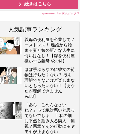
続きはこちら
sponsored by 求人ボックス
人気記事ランキング
義母の便利屋を卒業してノ
ーストレス！ 離婚から始
まる妻と娘の新たな人生に
悔いはなし！【嫁を便利屋
扱いする義母 Vol.44】
ほぼ手ぶらなのに彼女の荷
物は持ちたくない？ 彼を
理解できないけど楽しまな
いともったいない！【あな
たが理解できません
Vol.8】
「あら、ごめんなさい
ね？」って絶対悪いと思っ
てないでしょ…！ 私の畑
に平然と踏み入る隣人…無
視？悪意？その行動にモヤ
モヤが止まらない