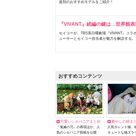
途別のおすすめモデルをご紹介！
『VIVANT』続編の鍵は…世界観
セイコーが、TBS系日曜劇場『VIVANT』コ
ューサーとセイコー担当者が魅力を解説する。
おすすめコンテンツ
可愛いシルバニアまとめ
癒やしの猫ま
『鬼滅の刃』の再現ほか、人
人気タレント猫、
気のシルバニア投稿を公開
キュートな猫ズラ