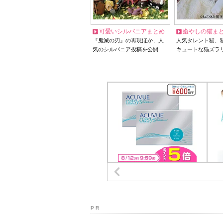
可愛いシルバニアまとめ
癒やしの猫ま
『鬼滅の刃』の再現ほか、人
人気タレント猫、
気のシルバニア投稿を公開
キュートな猫ズラ
P R