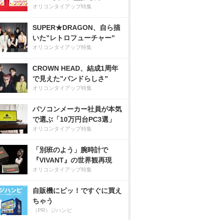
オリコンタイアップ特集
SUPER★DRAGON、自ら描
いた”レトロフューチャー”
オリコンタイアップ特集
CROWN HEAD、結成1周年
で見えた”バンドらしさ”
オリコンタイアップ特集
パソコンメーカー社員が本気
で選ぶ「10万円台PC3選」
オリコンタイアップ特集
「別班のよう」腕時計で
『VIVANT』の世界観再現
オリコンタイアップ特集
自販機にピッ！ですぐに買え
ちゃう
（PR）ジハンピ