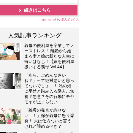
続きはこちら
sponsored by 求人ボックス
人気記事ランキング
義母の便利屋を卒業してノ
ーストレス！ 離婚から始
まる妻と娘の新たな人生に
悔いはなし！【嫁を便利屋
扱いする義母 Vol.44】
「あら、ごめんなさい
ね？」って絶対悪いと思っ
てないでしょ…！ 私の畑
に平然と踏み入る隣人…無
視？悪意？その行動にモヤ
モヤが止まらない
「義母の発言が許せな
い…！」嫁が義母に怒り爆
発！ 夫は仕方ないと言う
けれど諦めるべき？