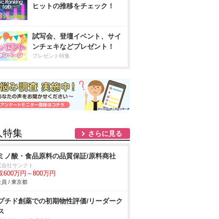
ヒットの推移をチェック！
試写会、登壇イベント、サイ
ンチェキなどプレゼント！
プレゼント特集
人特集
さらに見る
ミノ酸・食品原料の品質保証/原料商社
式会社サンクト
収600万円～800万円
員 / 東京都
プチド創薬での初期物性評価/リーダーク
ス