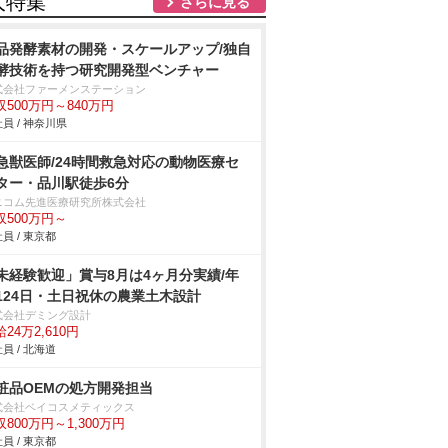
人特集
さらに見る
品発酵素材の開発・スケールアップ/独自
酵技術を持つ研究開発型ベンチャー
式会社ファーメンステーション
収500万円～840万円
員 / 神奈川県
急獣医師/24時間救急対応の動物医療セ
ター・品川駅徒歩6分
ニコム先進医療研究所株式会社
収500万円～
員 / 東京都
未経験歓迎」賞与8月は4ヶ月分実績/年
124日・土日祝休の農業土木設計
式会社デミング設計
24万2,610円
員 / 北海道
粧品OEMの処方開発担当
式会社ベイコスメティックス
収800万円～1,300万円
員 / 東京都