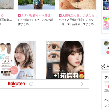
とめ
スタバ新作イッキ見せ！
天使級に可愛い子供たち
猫写真集…
いくつ知ってる？ スタバ新
ペットと子供の仲良しショッ
リ
作まとめ
ト他、SNS話題キッズまとめ
求
ア
株
年
正社
ペ
ラ