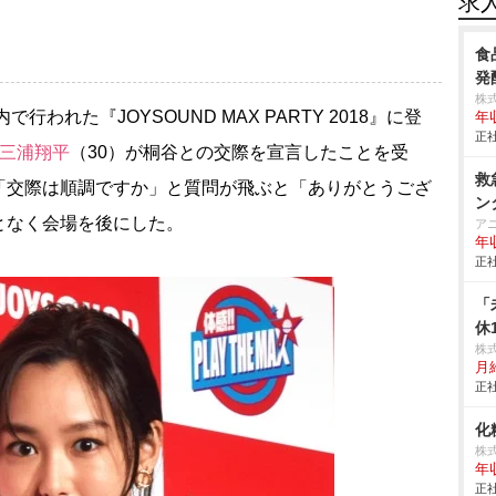
求
食
発
株
で行われた『JOYSOUND MAX PARTY 2018』に登
年
正社
三浦翔平
（30）が桐谷との交際を宣言したことを受
救
「交際は順調ですか」と質問が飛ぶと「ありがとうござ
ン
となく会場を後にした。
ア
年
正社
「
休
株
月給
正社
化
株
年
正社