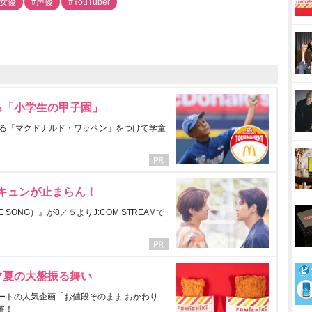
#女優
#声優
#YouTuber
る「小学生の甲子園」
る「マクドナルド・ワッペン」をつけて学童
にキュンが止まらん！
ONG）』が8／５よりJ:COM STREAMで
マ夏の大盤振る舞い
ートの人気企画「お値段そのまま おかわり
催！