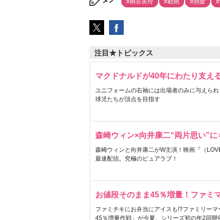
#桐谷美玲
#動画
#熱愛
注目★トピックス
マクドナルドが40年にわたり支え
ユニフォームの右袖には出場者のみに与えられ
球児たちが頂点を目指す
森崎ウィン×向井康二“両片思い”
森崎ウィンと向井康二がW主演！映画『（LOVE S
最速配信。究極のピュアラブ！
お値段そのまま45％増量！ファミ
ファミチキにお弁当にアイスも!?ファミリーマ
45％増量作戦」が今夏、シリーズ初の年2回開