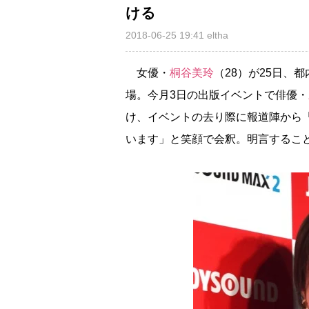
ける
2018-06-25 19:41
eltha
女優・
桐谷美玲
（28）が25日、都内
場。今月3日の出版イベントで俳優・
け、イベントの去り際に報道陣から
います」と笑顔で会釈。明言するこ