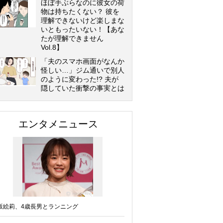
ほぼ手ぶらなのに彼女の荷
物は持ちたくない？ 彼を
理解できないけど楽しまな
いともったいない！【あな
たが理解できません
Vol.8】
「夫のスマホ画面がなんか
怪しい…」ジム通いで別人
のように変わった!? 夫が
隠していた衝撃の事実とは
エンタメニュース
坂絵莉、4歳長男とランニング