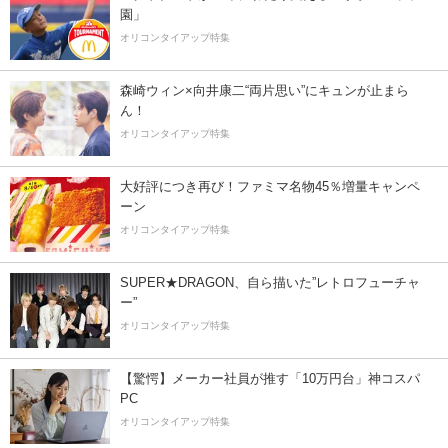
園」
オリコンタイアップ特集
森崎ウィン×向井康二“両片思い”にキュンが止まら
ん！
オリコンタイアップ特集
大好評につき再び！ファミマ名物45％増量キャンペ
ーン
オリコンタイアップ特集
SUPER★DRAGON、自ら描いた”レトロフューチャ
ー”
オリコンタイアップ特集
【驚愕】メーカー社員が推す「10万円台」神コスパ
PC
オリコンタイアップ特集