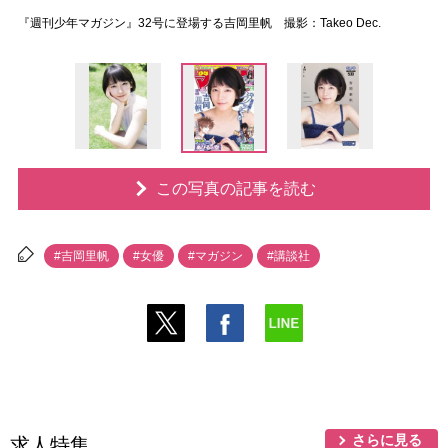
『週刊少年マガジン』32号に登場する吉岡里帆 撮影：Takeo Dec.
この写真の記事を読む
#吉岡里帆
#女優
#マガジン
#講談社
さらに見る
求人特集