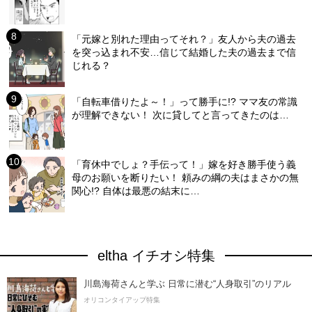
「元嫁と別れた理由ってそれ？」友人から夫の過去
を突っ込まれ不安…信じて結婚した夫の過去まで信
じれる？
「自転車借りたよ～！」って勝手に!? ママ友の常識
が理解できない！ 次に貸してと言ってきたのは…
「育休中でしょ？手伝って！」嫁を好き勝手使う義
母のお願いを断りたい！ 頼みの綱の夫はまさかの無
関心!? 自体は最悪の結末に…
eltha イチオシ特集
川島海荷さんと学ぶ 日常に潜む“人身取引”のリアル
オリコンタイアップ特集