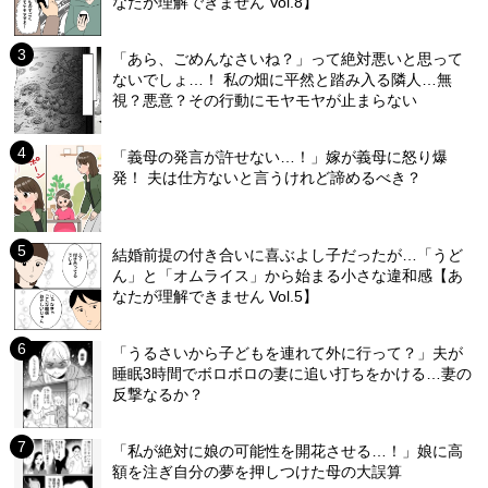
なたが理解できません Vol.8】
「あら、ごめんなさいね？」って絶対悪いと思って
ないでしょ…！ 私の畑に平然と踏み入る隣人…無
視？悪意？その行動にモヤモヤが止まらない
「義母の発言が許せない…！」嫁が義母に怒り爆
発！ 夫は仕方ないと言うけれど諦めるべき？
結婚前提の付き合いに喜ぶよし子だったが…「うど
ん」と「オムライス」から始まる小さな違和感【あ
なたが理解できません Vol.5】
「うるさいから子どもを連れて外に行って？」夫が
睡眠3時間でボロボロの妻に追い打ちをかける…妻の
反撃なるか？
「私が絶対に娘の可能性を開花させる…！」娘に高
額を注ぎ自分の夢を押しつけた母の大誤算